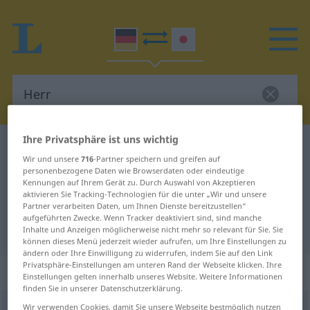
Ihre Privatsphäre ist uns wichtig
Deutsch-Japanisch Wörterbuch
Herr
Wir und unsere
716
-Partner speichern und greifen auf
Deutsch-Japanisch Übersetzung
personenbezogene Daten wie Browserdaten oder eindeutige
Kennungen auf Ihrem Gerät zu. Durch Auswahl von Akzeptieren
für "Herr"
aktivieren Sie Tracking-Technologien für die unter „Wir und unsere
Partner verarbeiten Daten, um Ihnen Dienste bereitzustellen“
aufgeführten Zwecke. Wenn Tracker deaktiviert sind, sind manche
"Herr" Japanisch Übersetzung
Inhalte und Anzeigen möglicherweise nicht mehr so relevant für Sie. Sie
können dieses Menü jederzeit wieder aufrufen, um Ihre Einstellungen zu
ändern oder Ihre Einwilligung zu widerrufen, indem Sie auf den Link
Privatsphäre-Einstellungen am unteren Rand der Webseite klicken. Ihre
„Herr“
: männlich
Einstellungen gelten innerhalb unseres Website. Weitere Informationen
finden Sie in unserer Datenschutzerklärung.
Herr
Wir verwenden Cookies, damit Sie unsere Webseite bestmöglich nutzen
m