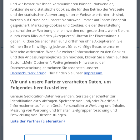
und wir besser mit Ihnen kommunizieren können. Notwendige,
funktionale und statistische Cookies, die für den Betrieb der Webseite
Übersicht aller Übersetzungen
und der statistischen Auswertung unserer Webseite erforderlich sind,
(Für mehr Details die Übersetzung anklicken/antippen)
werden auf Grundlage unserer Vorauswahl immer auf Ihrem Endgerät
gespeichert. Marketing-Cookies und Cookies, die der Bereitstellung
personalisierter Werbung dienen, werden nur gespeichert, wenn Sie uns
男性, …さん, …様
durch einen Klick auf den „Akzeptieren“-Button Ihr Einverständnis
geben. Klicken Sie ansonsten auf „Fortfahren ohne Akzeptieren“. Sie
können Ihre Einwilligung jederzeit für zukünftige Besuche unserer
Webseite widerrufen. Wenn Sie weitere Informationen zu den Cookies
und den Anpassungsmöglichkeiten möchten, klicken Sie einfach auf den
Button „Mehr Optionen“. Weitergehende Hinweise zu der
男性
[dansei]
Herr
Datenverarbeitung entnehmen Sie ansonsten unserer
Datenschutzerklärung
. Hier finden Sie unser
Impressum
.
…さん
[…san]
Herr
Anrede
Wir und unsere Partner verarbeiten Daten, um
Folgendes bereitzustellen:
…様
[…sama]
Herr
HÖFL
Genaue Geolocation-Daten verwenden. Geräteeigenschaften zur
Identifikation aktiv abfragen. Speichern von und/oder Zugriff auf
Informationen auf einem Gerät. Personalisierte Werbung und Inhalte,
Messung von Werbung und Inhalten, Zielgruppenforschung und
Entwicklung von Dienstleistungen.
Synonyme für "Herr"
Liste der Partner (Lieferanten)
Gott