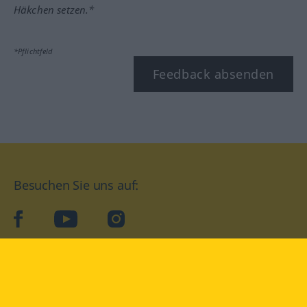
Häkchen setzen.*
*Pflichtfeld
Feedback absenden
Besuchen Sie uns auf:
facebook
YouTube
Instagram
Langenscheidt