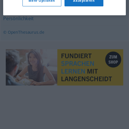
Mehr Optionen
Akzeptieren
Typ (ugs.)
,
Charakter
,
Subjekt
,
Person (Hauptform)
,
Persönlichkeit
© OpenThesaurus.de