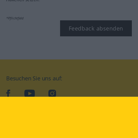
*Pflichtfeld
Feedback absenden
Besuchen Sie uns auf:
facebook
YouTube
Instagram
Langenscheidt