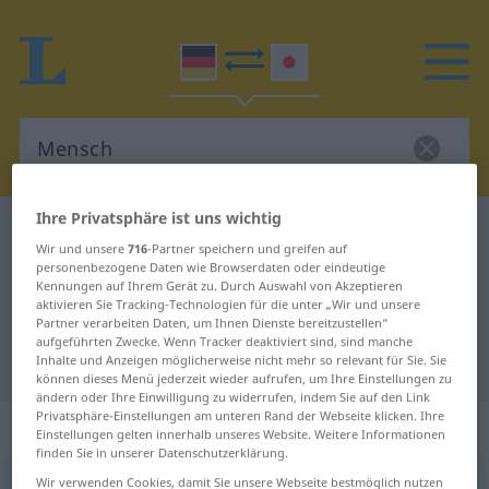
Ihre Privatsphäre ist uns wichtig
Deutsch-Japanisch Wörterbuch
Mensch
Wir und unsere
716
-Partner speichern und greifen auf
Deutsch-Japanisch Übersetzung
personenbezogene Daten wie Browserdaten oder eindeutige
Kennungen auf Ihrem Gerät zu. Durch Auswahl von Akzeptieren
für "Mensch"
aktivieren Sie Tracking-Technologien für die unter „Wir und unsere
Partner verarbeiten Daten, um Ihnen Dienste bereitzustellen“
aufgeführten Zwecke. Wenn Tracker deaktiviert sind, sind manche
"Mensch" Japanisch Übersetzung
Inhalte und Anzeigen möglicherweise nicht mehr so relevant für Sie. Sie
können dieses Menü jederzeit wieder aufrufen, um Ihre Einstellungen zu
ändern oder Ihre Einwilligung zu widerrufen, indem Sie auf den Link
Privatsphäre-Einstellungen am unteren Rand der Webseite klicken. Ihre
„Mensch“
: männlich
Einstellungen gelten innerhalb unseres Website. Weitere Informationen
finden Sie in unserer Datenschutzerklärung.
Wir verwenden Cookies, damit Sie unsere Webseite bestmöglich nutzen
Mensch
m