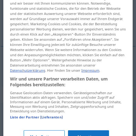
und wir besser mit Ihnen kommunizieren können. Notwendige,
funktionale und statistische Cookies, die für den Betrieb der Webseite
Übersicht aller Übersetzungen
und der statistischen Auswertung unserer Webseite erforderlich sind,
(Für mehr Details die Übersetzung anklicken/antippen)
werden auf Grundlage unserer Vorauswahl immer auf Ihrem Endgerät
gespeichert. Marketing-Cookies und Cookies, die der Bereitstellung
personalisierter Werbung dienen, werden nur gespeichert, wenn Sie uns
人間
durch einen Klick auf den „Akzeptieren“-Button Ihr Einverständnis
geben. Klicken Sie ansonsten auf „Fortfahren ohne Akzeptieren“. Sie
können Ihre Einwilligung jederzeit für zukünftige Besuche unserer
Webseite widerrufen. Wenn Sie weitere Informationen zu den Cookies
und den Anpassungsmöglichkeiten möchten, klicken Sie einfach auf den
Button „Mehr Optionen“. Weitergehende Hinweise zu der
人間
[ningen]
Mensch
Datenverarbeitung entnehmen Sie ansonsten unserer
Datenschutzerklärung
. Hier finden Sie unser
Impressum
.
Wir und unsere Partner verarbeiten Daten, um
Folgendes bereitzustellen:
Genaue Geolocation-Daten verwenden. Geräteeigenschaften zur
Synonyme für "Mensch"
Identifikation aktiv abfragen. Speichern von und/oder Zugriff auf
Informationen auf einem Gerät. Personalisierte Werbung und Inhalte,
Messung von Werbung und Inhalten, Zielgruppenforschung und
Entwicklung von Dienstleistungen.
Vogel (ugs., fig.)
,
Original (ugs.)
Liste der Partner (Lieferanten)
Hexe (ugs.)