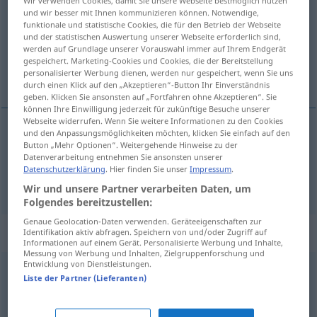
Wir verwenden Cookies, damit Sie unsere Webseite bestmöglich nutzen
und wir besser mit Ihnen kommunizieren können. Notwendige,
Übersicht aller Übersetzungen
funktionale und statistische Cookies, die für den Betrieb der Webseite
und der statistischen Auswertung unserer Webseite erforderlich sind,
(Für mehr Details die Übersetzung anklicken/antippen)
werden auf Grundlage unserer Vorauswahl immer auf Ihrem Endgerät
gespeichert. Marketing-Cookies und Cookies, die der Bereitstellung
傾斜, 傾向
personalisierter Werbung dienen, werden nur gespeichert, wenn Sie uns
durch einen Klick auf den „Akzeptieren“-Button Ihr Einverständnis
geben. Klicken Sie ansonsten auf „Fortfahren ohne Akzeptieren“. Sie
können Ihre Einwilligung jederzeit für zukünftige Besuche unserer
Webseite widerrufen. Wenn Sie weitere Informationen zu den Cookies
und den Anpassungsmöglichkeiten möchten, klicken Sie einfach auf den
Button „Mehr Optionen“. Weitergehende Hinweise zu der
傾斜
[keisha]
Neigung
Datenverarbeitung entnehmen Sie ansonsten unserer
Datenschutzerklärung
. Hier finden Sie unser
Impressum
.
傾向
[keikō]
(
zu
の
[no]
)
Neigung
FIG
Wir und unsere Partner verarbeiten Daten, um
Folgendes bereitzustellen:
Genaue Geolocation-Daten verwenden. Geräteeigenschaften zur
Synonyme für "Neigung"
Identifikation aktiv abfragen. Speichern von und/oder Zugriff auf
Informationen auf einem Gerät. Personalisierte Werbung und Inhalte,
Messung von Werbung und Inhalten, Zielgruppenforschung und
Entwicklung von Dienstleistungen.
Liste der Partner (Lieferanten)
Angewohnheit