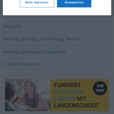
Lust
,
Verlangen
,
Hang
,
Tendenz
Mehr Optionen
Akzeptieren
Vorliebe
,
Schwäche (für)
,
Hang (zu)
Hang (zu)
Färbung
,
Richtung
,
Entwicklung
,
Tendenz
Haltung
,
Gesinnung
,
Standpunkt
© OpenThesaurus.de