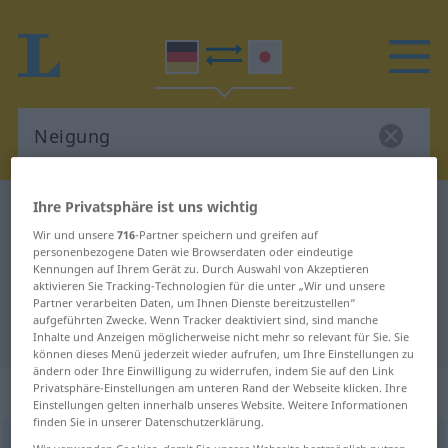
Ihre Privatsphäre ist uns wichtig
Deutsch-Japanisch Wörterbuch
Neigung
Wir und unsere
716
-Partner speichern und greifen auf
Deutsch-Japanisch Übersetzung
personenbezogene Daten wie Browserdaten oder eindeutige
Kennungen auf Ihrem Gerät zu. Durch Auswahl von Akzeptieren
für "Neigung"
aktivieren Sie Tracking-Technologien für die unter „Wir und unsere
Partner verarbeiten Daten, um Ihnen Dienste bereitzustellen“
aufgeführten Zwecke. Wenn Tracker deaktiviert sind, sind manche
"Neigung" Japanisch Übersetzung
Inhalte und Anzeigen möglicherweise nicht mehr so relevant für Sie. Sie
können dieses Menü jederzeit wieder aufrufen, um Ihre Einstellungen zu
ändern oder Ihre Einwilligung zu widerrufen, indem Sie auf den Link
„Neigung“
: weiblich
Privatsphäre-Einstellungen am unteren Rand der Webseite klicken. Ihre
Einstellungen gelten innerhalb unseres Website. Weitere Informationen
finden Sie in unserer Datenschutzerklärung.
Neigung
f