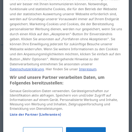
und wir besser mit Ihnen kommunizieren können. Notwendige,
funktionale und statistische Cookies, die für den Betrieb der Webseite
Übersicht aller Übersetzungen
und der statistischen Auswertung unserer Webseite erforderlich sind,
(Für mehr Details die Übersetzung anklicken/antippen)
werden auf Grundlage unserer Vorauswahl immer auf Ihrem Endgerät
gespeichert. Marketing-Cookies und Cookies, die der Bereitstellung
personalisierter Werbung dienen, werden nur gespeichert, wenn Sie uns
気がある ない
durch einen Klick auf den „Akzeptieren“-Button Ihr Einverständnis
geben. Klicken Sie ansonsten auf „Fortfahren ohne Akzeptieren“. Sie
können Ihre Einwilligung jederzeit für zukünftige Besuche unserer
Webseite widerrufen. Wenn Sie weitere Informationen zu den Cookies
und den Anpassungsmöglichkeiten möchten, klicken Sie einfach auf den
Beispiele
Button „Mehr Optionen“. Weitergehende Hinweise zu der
Datenverarbeitung entnehmen Sie ansonsten unserer
(keine) Lust
haben
zu
Datenschutzerklärung
. Hier finden Sie unser
Impressum
.
[…ki ga aru (nai) …]
気がある (ない)
Wir und unsere Partner verarbeiten Daten, um
Folgendes bereitzustellen:
Genaue Geolocation-Daten verwenden. Geräteeigenschaften zur
Identifikation aktiv abfragen. Speichern von und/oder Zugriff auf
Informationen auf einem Gerät. Personalisierte Werbung und Inhalte,
Synonyme für "Lust"
Messung von Werbung und Inhalten, Zielgruppenforschung und
Entwicklung von Dienstleistungen.
Liste der Partner (Lieferanten)
Appetit (auf)
,
Trieb
,
Sehnsucht (nach)
,
Wunsch (nach)
,