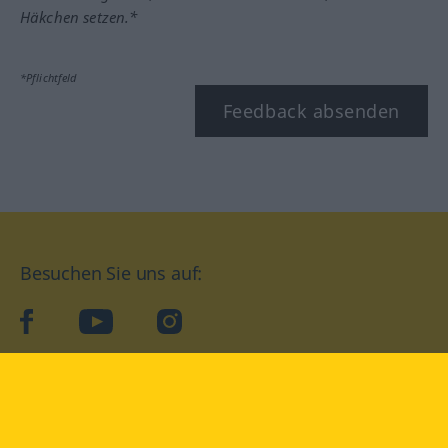
Häkchen setzen.*
*Pflichtfeld
Feedback absenden
Besuchen Sie uns auf:
facebook
YouTube
Instagram
Langenscheidt