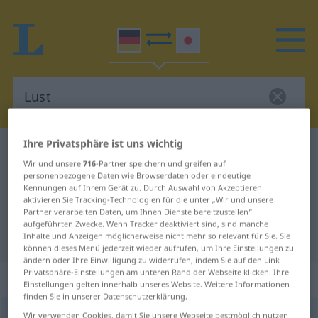
Ihre Privatsphäre ist uns wichtig
Deutsch-Japanisch Wörterbuch
Lust
Wir und unsere
716
-Partner speichern und greifen auf
Deutsch-Japanisch Übersetzung
personenbezogene Daten wie Browserdaten oder eindeutige
Kennungen auf Ihrem Gerät zu. Durch Auswahl von Akzeptieren
für "Lust"
aktivieren Sie Tracking-Technologien für die unter „Wir und unsere
Partner verarbeiten Daten, um Ihnen Dienste bereitzustellen“
aufgeführten Zwecke. Wenn Tracker deaktiviert sind, sind manche
"Lust" Japanisch Übersetzung
Inhalte und Anzeigen möglicherweise nicht mehr so relevant für Sie. Sie
können dieses Menü jederzeit wieder aufrufen, um Ihre Einstellungen zu
ändern oder Ihre Einwilligung zu widerrufen, indem Sie auf den Link
Privatsphäre-Einstellungen am unteren Rand der Webseite klicken. Ihre
„Lust“
: weiblich
Einstellungen gelten innerhalb unseres Website. Weitere Informationen
finden Sie in unserer Datenschutzerklärung.
Lust
Wir verwenden Cookies, damit Sie unsere Webseite bestmöglich nutzen
f