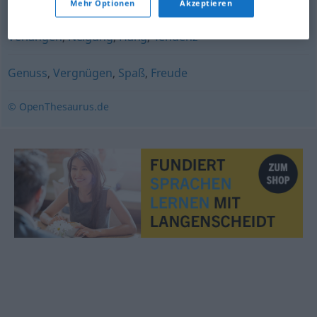
Verlangen (nach)
Mehr Optionen
Akzeptieren
Verlangen
,
Neigung
,
Hang
,
Tendenz
Genuss
,
Vergnügen
,
Spaß
,
Freude
© OpenThesaurus.de