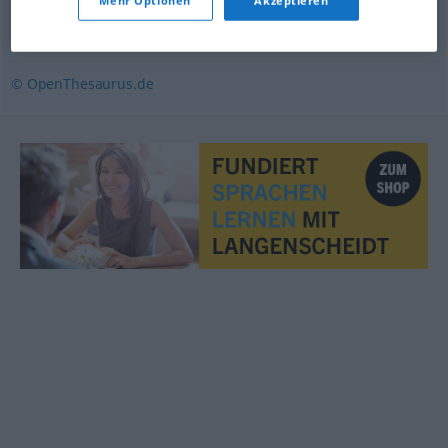
Mehr Optionen
Akzeptieren
Haltung
,
Neigung
,
Standpunkt
© OpenThesaurus.de