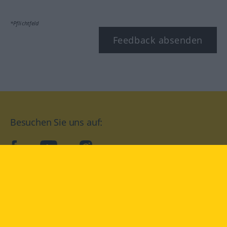
*Pflichtfeld
Feedback absenden
Besuchen Sie uns auf:
facebook
YouTube
Instagram
Langenscheidt