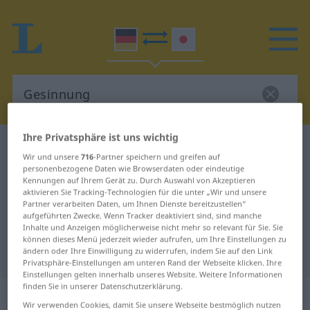
Ihre Privatsphäre ist uns wichtig
Deutsch-Japanisch Wörterbuch
Gesinnung
Wir und unsere
716
-Partner speichern und greifen auf
Deutsch-Japanisch Übersetzung
personenbezogene Daten wie Browserdaten oder eindeutige
Kennungen auf Ihrem Gerät zu. Durch Auswahl von Akzeptieren
für "Gesinnung"
aktivieren Sie Tracking-Technologien für die unter „Wir und unsere
Partner verarbeiten Daten, um Ihnen Dienste bereitzustellen“
aufgeführten Zwecke. Wenn Tracker deaktiviert sind, sind manche
Inhalte und Anzeigen möglicherweise nicht mehr so relevant für Sie. Sie
"Gesinnung" Japanisch
können dieses Menü jederzeit wieder aufrufen, um Ihre Einstellungen zu
Übersetzung
ändern oder Ihre Einwilligung zu widerrufen, indem Sie auf den Link
Privatsphäre-Einstellungen am unteren Rand der Webseite klicken. Ihre
Einstellungen gelten innerhalb unseres Website. Weitere Informationen
finden Sie in unserer Datenschutzerklärung.
„Gesinnung“
: weiblich
Wir verwenden Cookies, damit Sie unsere Webseite bestmöglich nutzen