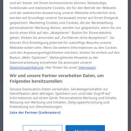
und wir besser mit Ihnen kommunizieren können. Notwendige,
funktionale und statistische Cookies, die für den Betrieb der Webseite
Gesinnung
f
und der statistischen Auswertung unserer Webseite erforderlich sind,
werden auf Grundlage unserer Vorauswahl immer auf Ihrem Endgerät
Übersicht aller Übersetzungen
gespeichert. Marketing-Cookies und Cookies, die der Bereitstellung
(Für mehr Details die Übersetzung anklicken/antippen)
personalisierter Werbung dienen, werden nur gespeichert, wenn Sie uns
durch einen Klick auf den „Akzeptieren“-Button Ihr Einverständnis
geben. Klicken Sie ansonsten auf „Fortfahren ohne Akzeptieren“. Sie
信念
können Ihre Einwilligung jederzeit für zukünftige Besuche unserer
Webseite widerrufen. Wenn Sie weitere Informationen zu den Cookies
und den Anpassungsmöglichkeiten möchten, klicken Sie einfach auf den
Button „Mehr Optionen“. Weitergehende Hinweise zu der
Datenverarbeitung entnehmen Sie ansonsten unserer
Datenschutzerklärung
. Hier finden Sie unser
Impressum
.
信念
[shinnen]
Gesinnung
Wir und unsere Partner verarbeiten Daten, um
Folgendes bereitzustellen:
Genaue Geolocation-Daten verwenden. Geräteeigenschaften zur
Synonyme für "Gesinnung"
Identifikation aktiv abfragen. Speichern von und/oder Zugriff auf
Informationen auf einem Gerät. Personalisierte Werbung und Inhalte,
Messung von Werbung und Inhalten, Zielgruppenforschung und
Entwicklung von Dienstleistungen.
(innere) Einstellung
,
Position
,
Haltung
,
Überzeugung
Liste der Partner (Lieferanten)
Philosophie
,
Ideologie
,
Weltanschauung