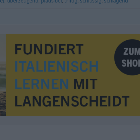
ie)
,
überzeugend
,
plausibel
,
triftig
,
schlüssig
,
schlagend