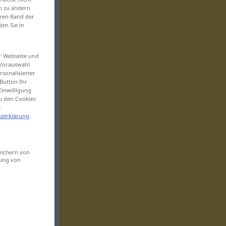
en zu ändern
eren Rand der
den Sie in
er Webseite und
 Vorauswahl
sonalisierter
Button Ihr
Einwilligung
zu den Cookies
.
zerklärung
.
eichern von
sung von