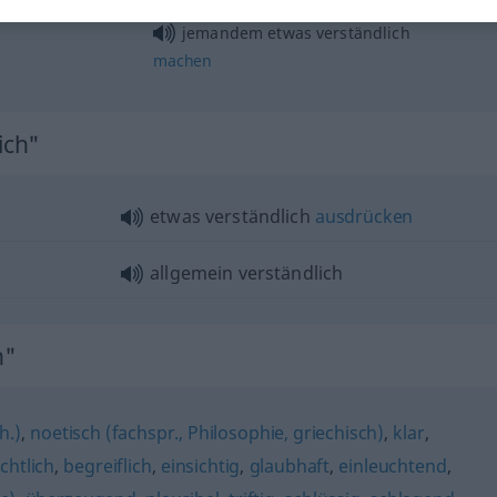
jemandem
etwas
verständlich
machen
ich"
etwas
verständlich
ausdrücken
allgemein
verständlich
h"
h.)
,
noetisch (fachspr., Philosophie, griechisch)
,
klar
,
ichtlich
,
begreiflich
,
einsichtig
,
glaubhaft
,
einleuchtend
,