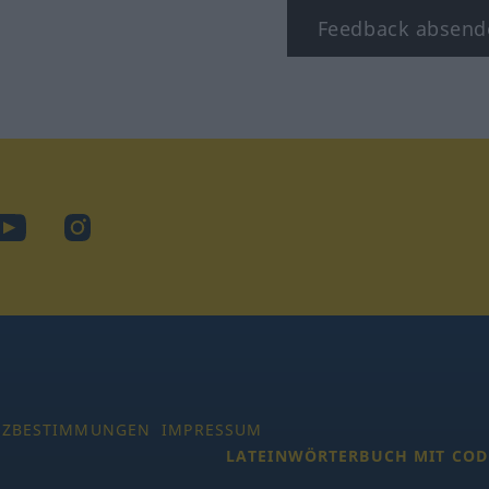
Feedback absend
ook
YouTube
Instagram
TZBESTIMMUNGEN
IMPRESSUM
LATEINWÖRTERBUCH MIT COD