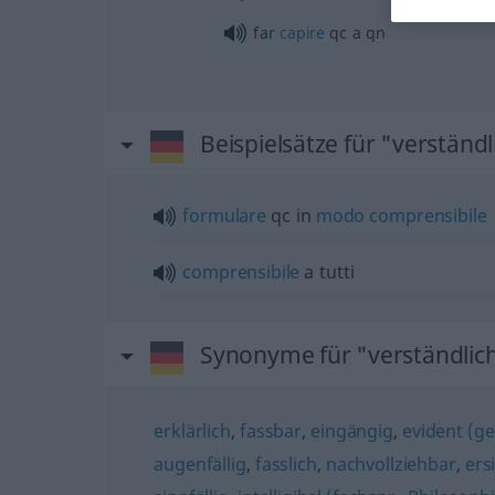
far
capire
qc a qn
Beispielsätze für "verständl
formulare
qc in
modo
comprensibile
comprensibile
a tutti
Synonyme für "verständlic
erklärlich
,
fassbar
,
eingängig
,
evident (ge
augenfällig
,
fasslich
,
nachvollziehbar
,
ers