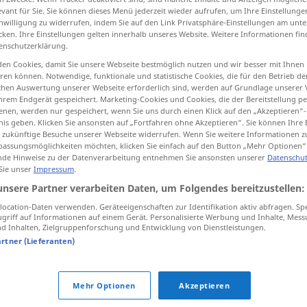
evant für Sie. Sie können dieses Menü jederzeit wieder aufrufen, um Ihre Einstellung
inwilligung zu widerrufen, indem Sie auf den Link Privatsphäre-Einstellungen am unt
cken. Ihre Einstellungen gelten innerhalb unseres Website. Weitere Informationen fin
enschutzerklärung.
tippen)
en Cookies, damit Sie unsere Webseite bestmöglich nutzen und wir besser mit Ihnen
en können. Notwendige, funktionale und statistische Cookies, die für den Betrieb d
eitere Beispiele...
ischen Auswertung unserer Webseite erforderlich sind, werden auf Grundlage unserer
hrem Endgerät gespeichert. Marketing-Cookies und Cookies, die der Bereitstellung per
nen, werden nur gespeichert, wenn Sie uns durch einen Klick auf den „Akzeptieren“-
nis geben. Klicken Sie ansonsten auf „Fortfahren ohne Akzeptieren“. Sie können Ihre 
ür zukünftige Besuche unserer Webseite widerrufen. Wenn Sie weitere Informationen 
assungsmöglichkeiten möchten, klicken Sie einfach auf den Button „Mehr Optionen“
verständlich
deutlich
de Hinweise zu der Datenverarbeitung entnehmen Sie ansonsten unserer
Datenschut
 Sie unser
Impressum
.
verständlich
begreiflich
unsere Partner verarbeiten Daten, um Folgendes bereitzustellen:
ocation-Daten verwenden. Geräteeigenschaften zur Identifikation aktiv abfragen. Sp
griff auf Informationen auf einem Gerät. Personalisierte Werbung und Inhalte, Mes
 Inhalten, Zielgruppenforschung und Entwicklung von Dienstleistungen.
artner (Lieferanten)
 comprensibile
leicht/schwer verständlich
sein
Mehr Optionen
Akzeptieren
sich verständlich
machen