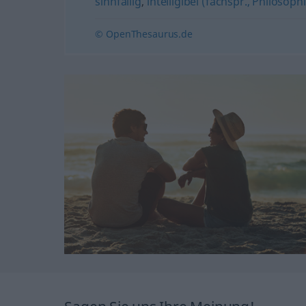
sinnfällig
,
intelligibel (fachspr., Philosoph
© OpenThesaurus.de