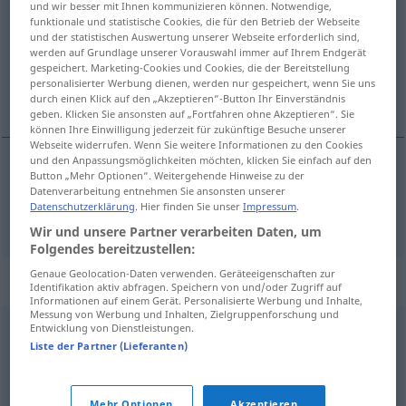
und wir besser mit Ihnen kommunizieren können. Notwendige,
funktionale und statistische Cookies, die für den Betrieb der Webseite
Übersicht aller Übersetzungen
und der statistischen Auswertung unserer Webseite erforderlich sind,
werden auf Grundlage unserer Vorauswahl immer auf Ihrem Endgerät
(Für mehr Details die Übersetzung anklicken/antippen)
gespeichert. Marketing-Cookies und Cookies, die der Bereitstellung
personalisierter Werbung dienen, werden nur gespeichert, wenn Sie uns
vicinanze
durch einen Klick auf den „Akzeptieren“-Button Ihr Einverständnis
geben. Klicken Sie ansonsten auf „Fortfahren ohne Akzeptieren“. Sie
können Ihre Einwilligung jederzeit für zukünftige Besuche unserer
Webseite widerrufen. Wenn Sie weitere Informationen zu den Cookies
und den Anpassungsmöglichkeiten möchten, klicken Sie einfach auf den
Button „Mehr Optionen“. Weitergehende Hinweise zu der
vicinanze
fpl
Umkreis
Datenverarbeitung entnehmen Sie ansonsten unserer
Datenschutzerklärung
. Hier finden Sie unser
Impressum
.
Wir und unsere Partner verarbeiten Daten, um
Folgendes bereitzustellen:
Genaue Geolocation-Daten verwenden. Geräteeigenschaften zur
Synonyme für "Umkreis"
Identifikation aktiv abfragen. Speichern von und/oder Zugriff auf
Informationen auf einem Gerät. Personalisierte Werbung und Inhalte,
Messung von Werbung und Inhalten, Zielgruppenforschung und
Entwicklung von Dienstleistungen.
Gebiet
,
Umfeld
,
Großraum
,
Umgebung
Liste der Partner (Lieferanten)
Umfeld
,
Nachbarschaft
,
Umgebung
,
Anwohner
Mehr Optionen
Akzeptieren