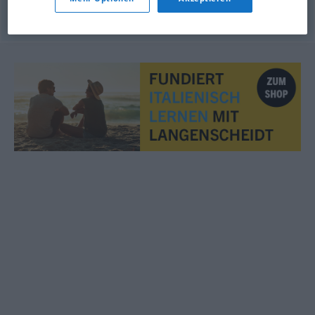
© OpenThesaurus.de