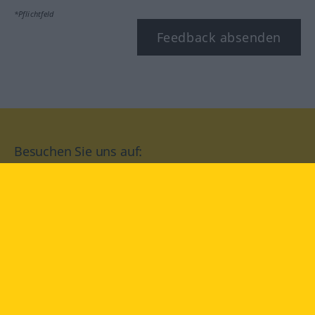
*Pflichtfeld
Feedback absenden
Besuchen Sie uns auf:
facebook
YouTube
Instagram
Langenscheidt
NUTZUNGSBEDINGUNGEN