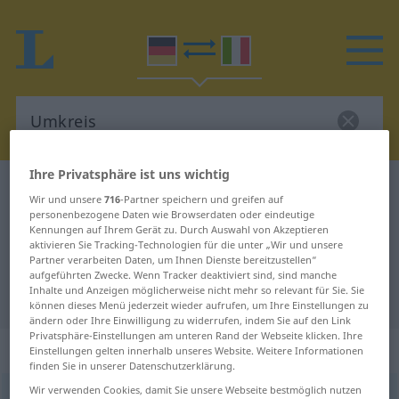
Ihre Privatsphäre ist uns wichtig
Deutsch-Italienisch Wörterbuch
Umkreis
Wir und unsere
716
-Partner speichern und greifen auf
Deutsch-Italienisch Übersetzung
personenbezogene Daten wie Browserdaten oder eindeutige
Kennungen auf Ihrem Gerät zu. Durch Auswahl von Akzeptieren
für "Umkreis"
aktivieren Sie Tracking-Technologien für die unter „Wir und unsere
Partner verarbeiten Daten, um Ihnen Dienste bereitzustellen“
aufgeführten Zwecke. Wenn Tracker deaktiviert sind, sind manche
Inhalte und Anzeigen möglicherweise nicht mehr so relevant für Sie. Sie
"Umkreis" Italienisch Übersetzung
können dieses Menü jederzeit wieder aufrufen, um Ihre Einstellungen zu
ändern oder Ihre Einwilligung zu widerrufen, indem Sie auf den Link
Privatsphäre-Einstellungen am unteren Rand der Webseite klicken. Ihre
„Umkreis“
: Maskulinum
Einstellungen gelten innerhalb unseres Website. Weitere Informationen
finden Sie in unserer Datenschutzerklärung.
Wir verwenden Cookies, damit Sie unsere Webseite bestmöglich nutzen
Umkreis
m