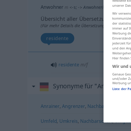
Webseite kli
unserer Dat
Anwohner
m
<
-s
;
-
>
Anwohnerin
f
<
-
;
-nen
>
Wir verwend
Übersicht aller Übersetzungen
kommunizier
der statist
(Für mehr Details die Übersetzung anklicken/an
immer auf I
Werbung die
residente
Einverständ
jederzeit f
und den Anp
Weitergehen
Hier finden
residente
m/f
Wir und 
Genaue Geol
und/oder Zu
Werbung und
Synonyme für "Anwohner"
Liste der P
Anrainer
,
Angrenzer
,
Nachbar
,
Anlieger
Umfeld
,
Umkreis
,
Nachbarschaft
,
Umgeb