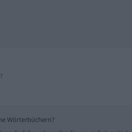
h?
ine Wörterbüchern?