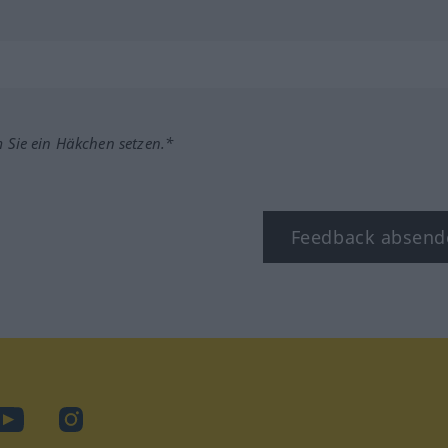
m Sie ein Häkchen setzen.*
Feedback absend
ook
YouTube
Instagram