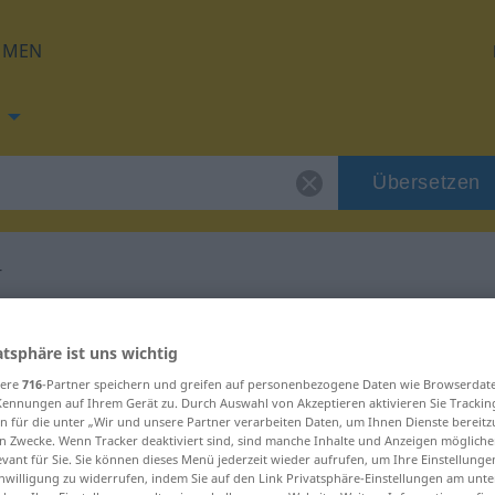
HMEN
Übersetzen
r
ung für "Anwohner"
atsphäre ist uns wichtig
sere
716
-Partner speichern und greifen auf personenbezogene Daten wie Browserdat
tzung
Kennungen auf Ihrem Gerät zu. Durch Auswahl von Akzeptieren aktivieren Sie Trackin
n für die unter „Wir und unsere Partner verarbeiten Daten, um Ihnen Dienste bereitz
n Zwecke. Wenn Tracker deaktiviert sind, sind manche Inhalte und Anzeigen mögliche
evant für Sie. Sie können dieses Menü jederzeit wieder aufrufen, um Ihre Einstellung
inwilligung zu widerrufen, indem Sie auf den Link Privatsphäre-Einstellungen am unt