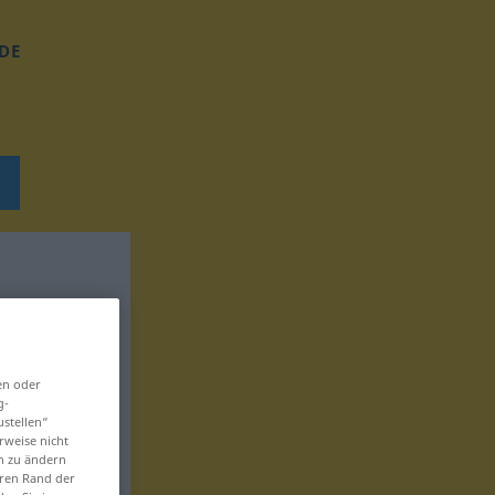
DE
en oder
g-
ustellen“
rweise nicht
en zu ändern
eren Rand der