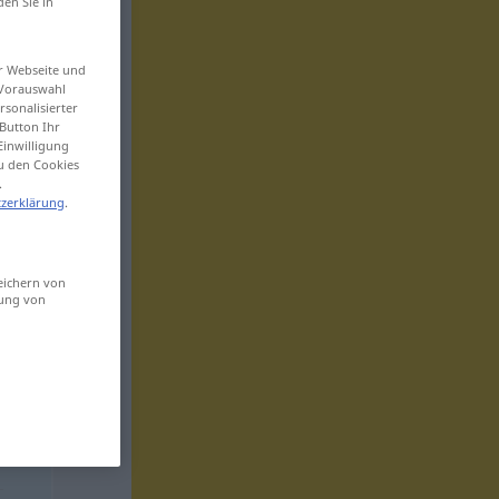
den Sie in
er Webseite und
 Vorauswahl
sonalisierter
Button Ihr
Einwilligung
zu den Cookies
.
zerklärung
.
eichern von
sung von