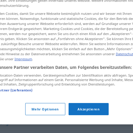
cken. Ihre Einstellungen gelten innerhalb unseres Website. Weitere Informationen fin
enschutzerklärung.
en Cookies, damit Sie unsere Webseite bestmöglich nutzen und wir besser mit Ihnen
en können. Notwendige, funktionale und statistische Cookies, die für den Betrieb d
ischen Auswertung unserer Webseite erforderlich sind, werden auf Grundlage unserer
tippen)
hrem Endgerät gespeichert. Marketing-Cookies und Cookies, die der Bereitstellung per
nen, werden nur gespeichert, wenn Sie uns durch einen Klick auf den „Akzeptieren“-
nis geben. Klicken Sie ansonsten auf „Fortfahren ohne Akzeptieren“. Sie können Ihre 
ür zukünftige Besuche unserer Webseite widerrufen. Wenn Sie weitere Informationen 
assungsmöglichkeiten möchten, klicken Sie einfach auf den Button „Mehr Optionen“
de Hinweise zu der Datenverarbeitung entnehmen Sie ansonsten unserer
Datenschut
 Sie unser
Impressum
.
Anwohner
unsere Partner verarbeiten Daten, um Folgendes bereitzustellen:
ocation-Daten verwenden. Geräteeigenschaften zur Identifikation aktiv abfragen. Sp
griff auf Informationen auf einem Gerät. Personalisierte Werbung und Inhalte, Mes
 Inhalten, Zielgruppenforschung und Entwicklung von Dienstleistungen.
artner (Lieferanten)
Mehr Optionen
Akzeptieren
ung