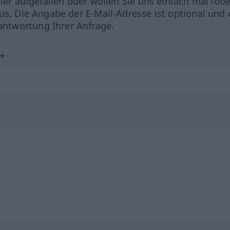
hler aufgefallen oder wollen Sie uns einfach mal lob
us. Die Angabe der E-Mail-Adresse ist optional und 
ntwortung Ihrer Anfrage.
?*