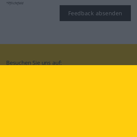
*Pflichtfeld
Feedback absenden
Besuchen Sie uns auf:
facebook
YouTube
Instagram
Langenscheidt
NUTZUNGSBEDINGUNGEN