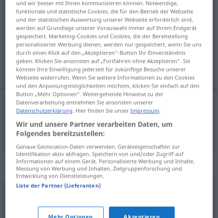
und wir besser mit Ihnen kommunizieren können. Notwendige,
funktionale und statistische Cookies, die für den Betrieb der Webseite
Großraum
m
und der statistischen Auswertung unserer Webseite erforderlich sind,
werden auf Grundlage unserer Vorauswahl immer auf Ihrem Endgerät
Übersicht aller Übersetzungen
gespeichert. Marketing-Cookies und Cookies, die der Bereitstellung
personalisierter Werbung dienen, werden nur gespeichert, wenn Sie uns
(Für mehr Details die Übersetzung anklicken/antippen)
durch einen Klick auf den „Akzeptieren“-Button Ihr Einverständnis
geben. Klicken Sie ansonsten auf „Fortfahren ohne Akzeptieren“. Sie
vasta area
können Ihre Einwilligung jederzeit für zukünftige Besuche unserer
Webseite widerrufen. Wenn Sie weitere Informationen zu den Cookies
und den Anpassungsmöglichkeiten möchten, klicken Sie einfach auf den
Button „Mehr Optionen“. Weitergehende Hinweise zu der
Datenverarbeitung entnehmen Sie ansonsten unserer
Datenschutzerklärung
. Hier finden Sie unser
Impressum
.
vasta
area
f
Großraum
Wir und unsere Partner verarbeiten Daten, um
Folgendes bereitzustellen:
Genaue Geolocation-Daten verwenden. Geräteeigenschaften zur
Identifikation aktiv abfragen. Speichern von und/oder Zugriff auf
Informationen auf einem Gerät. Personalisierte Werbung und Inhalte,
Synonyme für "Großraum"
Messung von Werbung und Inhalten, Zielgruppenforschung und
Entwicklung von Dienstleistungen.
Liste der Partner (Lieferanten)
Gebiet
,
Umfeld
,
Umgebung
,
Umkreis
Mehr Optionen
Akzeptieren