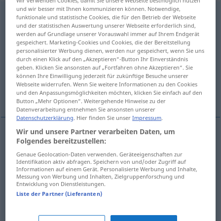
Wir verwenden Cookies, damit Sie unsere Webseite bestmöglich nutzen
und wir besser mit Ihnen kommunizieren können. Notwendige,
überspannen
v/t
funktionale und statistische Cookies, die für den Betrieb der Webseite
und der statistischen Auswertung unserer Webseite erforderlich sind,
Übersicht aller Übersetzungen
werden auf Grundlage unserer Vorauswahl immer auf Ihrem Endgerät
gespeichert. Marketing-Cookies und Cookies, die der Bereitstellung
(Für mehr Details die Übersetzung anklicken/antippen)
personalisierter Werbung dienen, werden nur gespeichert, wenn Sie uns
durch einen Klick auf den „Akzeptieren“-Button Ihr Einverständnis
tendere troppo
passare sopra a
geben. Klicken Sie ansonsten auf „Fortfahren ohne Akzeptieren“. Sie
können Ihre Einwilligung jederzeit für zukünftige Besuche unserer
Webseite widerrufen. Wenn Sie weitere Informationen zu den Cookies
und den Anpassungsmöglichkeiten möchten, klicken Sie einfach auf den
coprire, rivestire
Button „Mehr Optionen“. Weitergehende Hinweise zu der
Datenverarbeitung entnehmen Sie ansonsten unserer
Datenschutzerklärung
. Hier finden Sie unser
Impressum
.
Wir und unsere Partner verarbeiten Daten, um
Folgendes bereitzustellen:
(ri)coprire,
rivestire
überspannen
Genaue Geolocation-Daten verwenden. Geräteeigenschaften zur
Identifikation aktiv abfragen. Speichern von und/oder Zugriff auf
Informationen auf einem Gerät. Personalisierte Werbung und Inhalte,
Messung von Werbung und Inhalten, Zielgruppenforschung und
tendere
troppo
überspannen
zu sehr spannen
Entwicklung von Dienstleistungen.
Liste der Partner (Lieferanten)
passare
sopra
a
überspannen
über
etwas