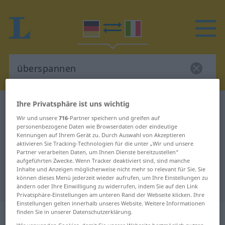
Ihre Privatsphäre ist uns wichtig
Deutsch-Italienisch Wörterbuch
überspannen
Wir und unsere
716
-Partner speichern und greifen auf
Deutsch-Italienisch Übersetzung
personenbezogene Daten wie Browserdaten oder eindeutige
Kennungen auf Ihrem Gerät zu. Durch Auswahl von Akzeptieren
für "überspannen"
aktivieren Sie Tracking-Technologien für die unter „Wir und unsere
Partner verarbeiten Daten, um Ihnen Dienste bereitzustellen“
aufgeführten Zwecke. Wenn Tracker deaktiviert sind, sind manche
"überspannen" Italienisch
Inhalte und Anzeigen möglicherweise nicht mehr so relevant für Sie. Sie
können dieses Menü jederzeit wieder aufrufen, um Ihre Einstellungen zu
Übersetzung
ändern oder Ihre Einwilligung zu widerrufen, indem Sie auf den Link
Privatsphäre-Einstellungen am unteren Rand der Webseite klicken. Ihre
Einstellungen gelten innerhalb unseres Website. Weitere Informationen
„überspannen“
: transitives Verb
finden Sie in unserer Datenschutzerklärung.