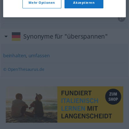
Mehr Optionen
Akzeptieren
hinwegführen
Synonyme für "überspannen"
beinhalten
,
umfassen
© OpenThesaurus.de