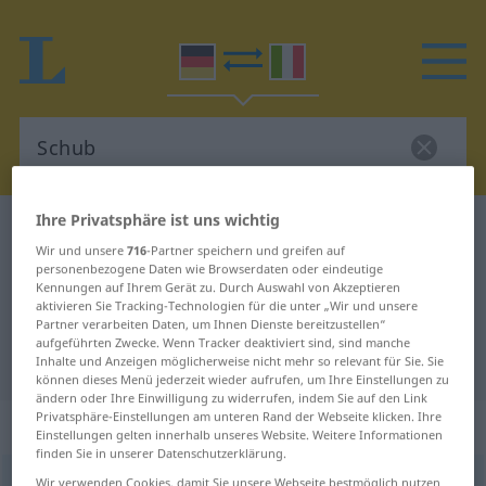
Ihre Privatsphäre ist uns wichtig
Deutsch-Italienisch Wörterbuch
Schub
Wir und unsere
716
-Partner speichern und greifen auf
Deutsch-Italienisch Übersetzung
personenbezogene Daten wie Browserdaten oder eindeutige
Kennungen auf Ihrem Gerät zu. Durch Auswahl von Akzeptieren
für "Schub"
aktivieren Sie Tracking-Technologien für die unter „Wir und unsere
Partner verarbeiten Daten, um Ihnen Dienste bereitzustellen“
aufgeführten Zwecke. Wenn Tracker deaktiviert sind, sind manche
"Schub" Italienisch Übersetzung
Inhalte und Anzeigen möglicherweise nicht mehr so relevant für Sie. Sie
können dieses Menü jederzeit wieder aufrufen, um Ihre Einstellungen zu
ändern oder Ihre Einwilligung zu widerrufen, indem Sie auf den Link
Privatsphäre-Einstellungen am unteren Rand der Webseite klicken. Ihre
„Schub“
: Maskulinum
Einstellungen gelten innerhalb unseres Website. Weitere Informationen
finden Sie in unserer Datenschutzerklärung.
Schub
m
<
-[e]s
;
Schübe
>
Wir verwenden Cookies, damit Sie unsere Webseite bestmöglich nutzen