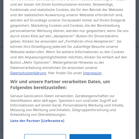
und wir besser mit Ihnen kommunizieren können. Notwendige,
funktionale und statistische Cookies, die für den Betrieb der Webseite
Übersicht aller Übersetzungen
und der statistischen Auswertung unserer Webseite erforderlich sind,
(Für mehr Details die Übersetzung anklicken/antippen)
werden auf Grundlage unserer Vorauswahl immer auf Ihrem Endgerät
gespeichert. Marketing-Cookies und Cookies, die der Bereitstellung
personalisierter Werbung dienen, werden nur gespeichert, wenn Sie uns
spinta
ondata
attacco
durch einen Klick auf den „Akzeptieren“-Button Ihr Einverständnis
geben. Klicken Sie ansonsten auf „Fortfahren ohne Akzeptieren“. Sie
können Ihre Einwilligung jederzeit für zukünftige Besuche unserer
Webseite widerrufen. Wenn Sie weitere Informationen zu den Cookies
und den Anpassungsmöglichkeiten möchten, klicken Sie einfach auf den
Button „Mehr Optionen“. Weitergehende Hinweise zu der
spinta
f
Schub
Datenverarbeitung entnehmen Sie ansonsten unserer
Datenschutzerklärung
. Hier finden Sie unser
Impressum
.
Wir und unsere Partner verarbeiten Daten, um
ondata
f
Schub
Welle
Folgendes bereitzustellen:
Genaue Geolocation-Daten verwenden. Geräteeigenschaften zur
Identifikation aktiv abfragen. Speichern von und/oder Zugriff auf
Informationen auf einem Gerät. Personalisierte Werbung und Inhalte,
Messung von Werbung und Inhalten, Zielgruppenforschung und
Entwicklung von Dienstleistungen.
attacco
m
Schub
Anfall
Liste der Partner (Lieferanten)