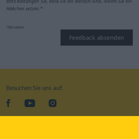
Bitte bestätigen Sie, dass Sie ein Mensch sind, indem Sie ein
Häkchen setzen.*
*Pflichtfeld
Feedback absenden
Besuchen Sie uns auf:
facebook
YouTube
Instagram
Langenscheidt