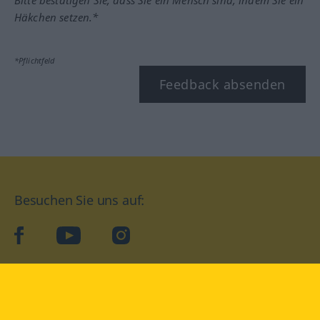
Bitte bestätigen Sie, dass Sie ein Mensch sind, indem Sie ein
Häkchen setzen.*
*Pflichtfeld
Feedback absenden
Besuchen Sie uns auf:
facebook
YouTube
Instagram
Langenscheidt