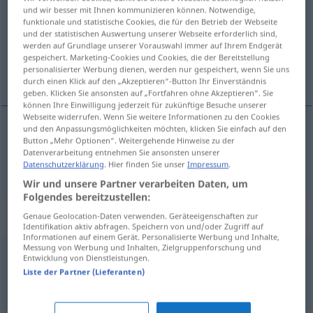
und wir besser mit Ihnen kommunizieren können. Notwendige,
funktionale und statistische Cookies, die für den Betrieb der Webseite
Übersicht aller Übersetzungen
und der statistischen Auswertung unserer Webseite erforderlich sind,
(Für mehr Details die Übersetzung anklicken/antippen)
werden auf Grundlage unserer Vorauswahl immer auf Ihrem Endgerät
gespeichert. Marketing-Cookies und Cookies, die der Bereitstellung
personalisierter Werbung dienen, werden nur gespeichert, wenn Sie uns
nemico, ostile
durch einen Klick auf den „Akzeptieren“-Button Ihr Einverständnis
geben. Klicken Sie ansonsten auf „Fortfahren ohne Akzeptieren“. Sie
können Ihre Einwilligung jederzeit für zukünftige Besuche unserer
Webseite widerrufen. Wenn Sie weitere Informationen zu den Cookies
und den Anpassungsmöglichkeiten möchten, klicken Sie einfach auf den
Button „Mehr Optionen“. Weitergehende Hinweise zu der
nemico
,
ostile
feindlich
Datenverarbeitung entnehmen Sie ansonsten unserer
Datenschutzerklärung
. Hier finden Sie unser
Impressum
.
Wir und unsere Partner verarbeiten Daten, um
Folgendes bereitzustellen:
Beispielsätze für "feindlich"
Genaue Geolocation-Daten verwenden. Geräteeigenschaften zur
Identifikation aktiv abfragen. Speichern von und/oder Zugriff auf
Informationen auf einem Gerät. Personalisierte Werbung und Inhalte,
Messung von Werbung und Inhalten, Zielgruppenforschung und
Entwicklung von Dienstleistungen.
j-m/etw feindlich
gegenüberstehen
Liste der Partner (Lieferanten)
essere
ostile
a qn/qc