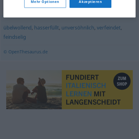
Mehr Optionen
Akzeptieren
Synonyme für "feindlich"
übelwollend
,
hasserfüllt
,
unversöhnlich
,
verfeindet
,
feindselig
© OpenThesaurus.de