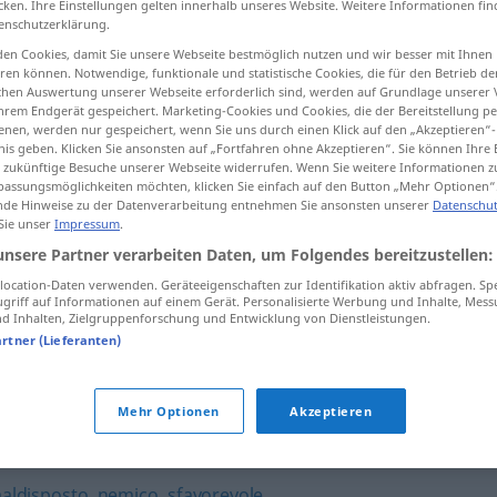
cken. Ihre Einstellungen gelten innerhalb unseres Website. Weitere Informationen fin
enschutzerklärung.
en Cookies, damit Sie unsere Webseite bestmöglich nutzen und wir besser mit Ihnen
en können. Notwendige, funktionale und statistische Cookies, die für den Betrieb d
ischen Auswertung unserer Webseite erforderlich sind, werden auf Grundlage unserer
tippen)
hrem Endgerät gespeichert. Marketing-Cookies und Cookies, die der Bereitstellung per
nen, werden nur gespeichert, wenn Sie uns durch einen Klick auf den „Akzeptieren“-
nis geben. Klicken Sie ansonsten auf „Fortfahren ohne Akzeptieren“. Sie können Ihre 
ür zukünftige Besuche unserer Webseite widerrufen. Wenn Sie weitere Informationen 
assungsmöglichkeiten möchten, klicken Sie einfach auf den Button „Mehr Optionen“
de Hinweise zu der Datenverarbeitung entnehmen Sie ansonsten unserer
Datenschut
 Sie unser
Impressum
.
ostile
unsere Partner verarbeiten Daten, um Folgendes bereitzustellen:
ocation-Daten verwenden. Geräteeigenschaften zur Identifikation aktiv abfragen. Sp
griff auf Informationen auf einem Gerät. Personalisierte Werbung und Inhalte, Mes
 Inhalten, Zielgruppenforschung und Entwicklung von Dienstleistungen.
essere
ostile a qn/qc
artner (Lieferanten)
Mehr Optionen
Akzeptieren
aldisposto
,
nemico
,
sfavorevole