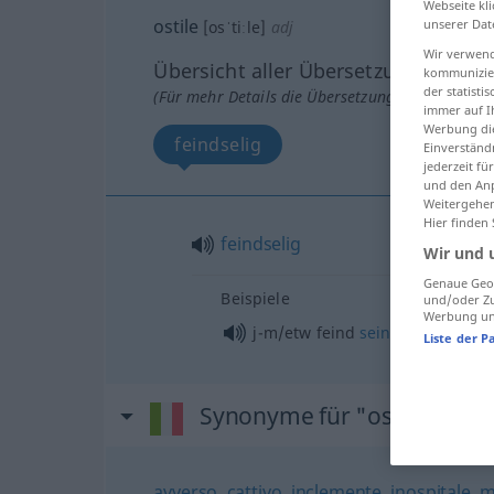
Webseite kli
ostile
unserer Dat
[osˈtiːle]
adj
Wir verwend
Übersicht aller Übersetzungen
kommunizier
der statist
(Für mehr Details die Übersetzung anklicken/an
immer auf I
Werbung die
feindselig
Einverständ
jederzeit f
und den Anp
Weitergehen
Hier finden
feindselig
Wir und 
Genaue Geol
Beispiele
und/oder Zu
Werbung und
j-m/etw feind
sein
Liste der P
Synonyme für "ostile"
avverso
,
cattivo
,
inclemente
,
inospitale
,
m