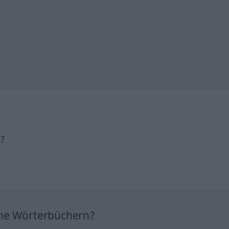
h?
ine Wörterbüchern?