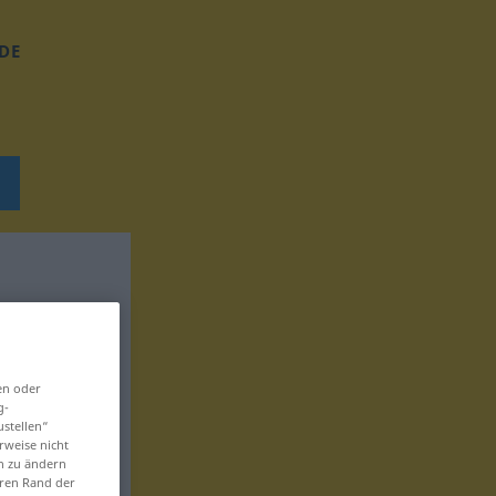
DE
en oder
g-
ustellen“
rweise nicht
en zu ändern
eren Rand der