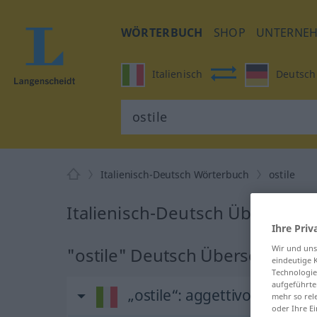
WÖRTERBUCH
SHOP
UNTERNE
Italienisch
Deutsch
Italienisch-Deutsch Wörterbuch
ostile
Italienisch-Deutsch Übersetzun
Ihre Priv
Wir und un
"ostile" Deutsch Übersetzung
eindeutige 
Technologie
aufgeführte
„ostile“
: aggettivo
mehr so rel
oder Ihre E