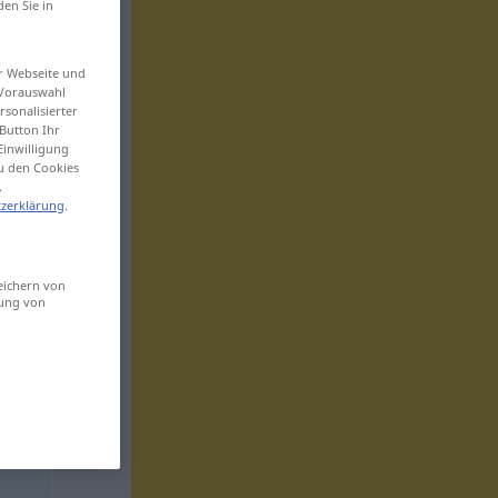
den Sie in
er Webseite und
 Vorauswahl
sonalisierter
Button Ihr
Einwilligung
zu den Cookies
.
zerklärung
.
eichern von
sung von