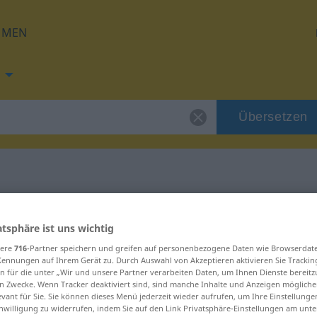
HMEN
Übersetzen
g für "ostile"
atsphäre ist uns wichtig
sere
716
-Partner speichern und greifen auf personenbezogene Daten wie Browserdat
Kennungen auf Ihrem Gerät zu. Durch Auswahl von Akzeptieren aktivieren Sie Trackin
n für die unter „Wir und unsere Partner verarbeiten Daten, um Ihnen Dienste bereitz
n Zwecke. Wenn Tracker deaktiviert sind, sind manche Inhalte und Anzeigen mögliche
evant für Sie. Sie können dieses Menü jederzeit wieder aufrufen, um Ihre Einstellung
inwilligung zu widerrufen, indem Sie auf den Link Privatsphäre-Einstellungen am unt