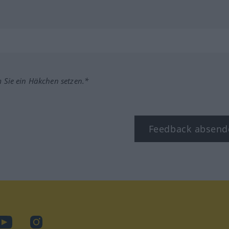
m Sie ein Häkchen setzen.*
Feedback absend
ook
YouTube
Instagram