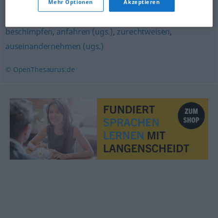
Mehr Optionen
Akzeptieren
rügen
,
tadeln (Hauptform)
,
zurechtweisen
,
ermahnen
beschimpfen
,
anfahren (ugs.)
,
zurechtweisen
,
auseinandernehmen (ugs.)
© OpenThesaurus.de