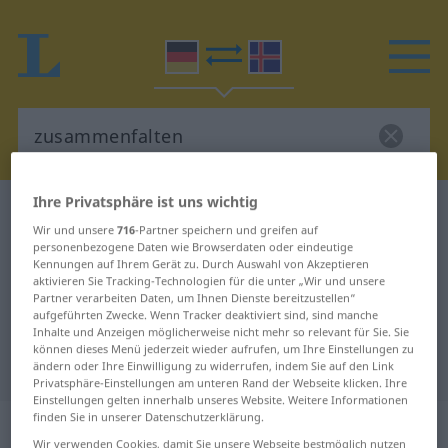
Ihre Privatsphäre ist uns wichtig
Deutsch-Isländisch Wörterbuch
zusammenfalten
Wir und unsere
716
-Partner speichern und greifen auf
Deutsch-Isländisch Übersetzung
personenbezogene Daten wie Browserdaten oder eindeutige
Kennungen auf Ihrem Gerät zu. Durch Auswahl von Akzeptieren
für "zusammenfalten"
aktivieren Sie Tracking-Technologien für die unter „Wir und unsere
Partner verarbeiten Daten, um Ihnen Dienste bereitzustellen“
aufgeführten Zwecke. Wenn Tracker deaktiviert sind, sind manche
"zusammenfalten" Isländisch
Inhalte und Anzeigen möglicherweise nicht mehr so relevant für Sie. Sie
können dieses Menü jederzeit wieder aufrufen, um Ihre Einstellungen zu
Übersetzung
ändern oder Ihre Einwilligung zu widerrufen, indem Sie auf den Link
Privatsphäre-Einstellungen am unteren Rand der Webseite klicken. Ihre
Einstellungen gelten innerhalb unseres Website. Weitere Informationen
finden Sie in unserer Datenschutzerklärung.
„zusammenfalten“
Wir verwenden Cookies, damit Sie unsere Webseite bestmöglich nutzen