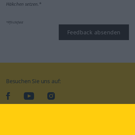
Häkchen setzen.*
*Pflichtfeld
Feedback absenden
Besuchen Sie uns auf:
facebook
YouTube
Instagram
Langenscheidt