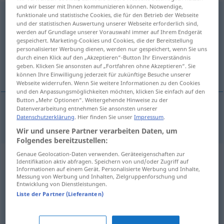
und wir besser mit Ihnen kommunizieren können. Notwendige,
zusammenfalten
funktionale und statistische Cookies, die für den Betrieb der Webseite
und der statistischen Auswertung unserer Webseite erforderlich sind,
werden auf Grundlage unserer Vorauswahl immer auf Ihrem Endgerät
Übersicht aller Übersetzungen
gespeichert. Marketing-Cookies und Cookies, die der Bereitstellung
(Für mehr Details die Übersetzung anklicken/antippen)
personalisierter Werbung dienen, werden nur gespeichert, wenn Sie uns
durch einen Klick auf den „Akzeptieren“-Button Ihr Einverständnis
geben. Klicken Sie ansonsten auf „Fortfahren ohne Akzeptieren“. Sie
brjóta saman
können Ihre Einwilligung jederzeit für zukünftige Besuche unserer
Webseite widerrufen. Wenn Sie weitere Informationen zu den Cookies
und den Anpassungsmöglichkeiten möchten, klicken Sie einfach auf den
Button „Mehr Optionen“. Weitergehende Hinweise zu der
Datenverarbeitung entnehmen Sie ansonsten unserer
Datenschutzerklärung
. Hier finden Sie unser
Impressum
.
brjóta
saman
zusammenfalten
Wir und unsere Partner verarbeiten Daten, um
Folgendes bereitzustellen:
Genaue Geolocation-Daten verwenden. Geräteeigenschaften zur
Synonyme für "zusammenfalten"
Identifikation aktiv abfragen. Speichern von und/oder Zugriff auf
Informationen auf einem Gerät. Personalisierte Werbung und Inhalte,
Messung von Werbung und Inhalten, Zielgruppenforschung und
Entwicklung von Dienstleistungen.
tadeln
,
auseinandernehmen (ugs.)
,
bemängeln
,
Liste der Partner (Lieferanten)
kritisieren