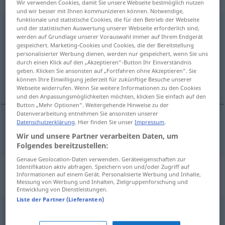
„auseinandernehmen“
Wir verwenden Cookies, damit Sie unsere Webseite bestmöglich nutzen
und wir besser mit Ihnen kommunizieren können. Notwendige,
funktionale und statistische Cookies, die für den Betrieb der Webseite
auseinandernehmen
und der statistischen Auswertung unserer Webseite erforderlich sind,
werden auf Grundlage unserer Vorauswahl immer auf Ihrem Endgerät
gespeichert. Marketing-Cookies und Cookies, die der Bereitstellung
Übersicht aller Übersetzungen
personalisierter Werbung dienen, werden nur gespeichert, wenn Sie uns
(Für mehr Details die Übersetzung anklicken/antippen)
durch einen Klick auf den „Akzeptieren“-Button Ihr Einverständnis
geben. Klicken Sie ansonsten auf „Fortfahren ohne Akzeptieren“. Sie
können Ihre Einwilligung jederzeit für zukünftige Besuche unserer
taka í sundur
Webseite widerrufen. Wenn Sie weitere Informationen zu den Cookies
und den Anpassungsmöglichkeiten möchten, klicken Sie einfach auf den
Button „Mehr Optionen“. Weitergehende Hinweise zu der
Datenverarbeitung entnehmen Sie ansonsten unserer
Datenschutzerklärung
. Hier finden Sie unser
Impressum
.
taka
í
sundur
auseinandernehmen
Wir und unsere Partner verarbeiten Daten, um
Folgendes bereitzustellen:
Genaue Geolocation-Daten verwenden. Geräteeigenschaften zur
Identifikation aktiv abfragen. Speichern von und/oder Zugriff auf
Synonyme für
Informationen auf einem Gerät. Personalisierte Werbung und Inhalte,
"auseinandernehmen"
Messung von Werbung und Inhalten, Zielgruppenforschung und
Entwicklung von Dienstleistungen.
Liste der Partner (Lieferanten)
(mündlich) prüfen