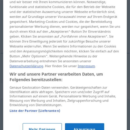
und wir besser mit Ihnen kommunizieren können. Notwendige,
funktionale und statistische Cookies, die für den Betrieb der Webseite
zertrümmern
und der statistischen Auswertung unserer Webseite erforderlich sind,
werden auf Grundlage unserer Vorauswahl immer auf Ihrem Endgerät
Übersicht aller Übersetzungen
gespeichert. Marketing-Cookies und Cookies, die der Bereitstellung
personalisierter Werbung dienen, werden nur gespeichert, wenn Sie uns
(Für mehr Details die Übersetzung anklicken/antippen)
durch einen Klick auf den „Akzeptieren“-Button Ihr Einverständnis
geben. Klicken Sie ansonsten auf „Fortfahren ohne Akzeptieren“. Sie
mölva, eyðileggja
können Ihre Einwilligung jederzeit für zukünftige Besuche unserer
Webseite widerrufen. Wenn Sie weitere Informationen zu den Cookies
und den Anpassungsmöglichkeiten möchten, klicken Sie einfach auf den
Button „Mehr Optionen“. Weitergehende Hinweise zu der
Datenverarbeitung entnehmen Sie ansonsten unserer
Datenschutzerklärung
. Hier finden Sie unser
Impressum
.
mölva
,
eyðileggja
zertrümmern
Wir und unsere Partner verarbeiten Daten, um
Folgendes bereitzustellen:
Genaue Geolocation-Daten verwenden. Geräteeigenschaften zur
Synonyme für "zertrümmern"
Identifikation aktiv abfragen. Speichern von und/oder Zugriff auf
Informationen auf einem Gerät. Personalisierte Werbung und Inhalte,
Messung von Werbung und Inhalten, Zielgruppenforschung und
Entwicklung von Dienstleistungen.
zerstören (Hauptform)
,
ruinieren
,
zerfetzen
,
zerbrechen
,
Liste der Partner (Lieferanten)
verwüsten
,
vernichten
,
zerschmettern
,
zerschlagen
Mehr Optionen
Akzeptieren