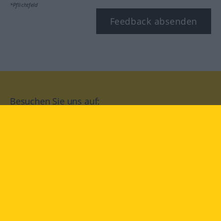
*Pflichtfeld
Feedback absenden
Besuchen Sie uns auf:
facebook
YouTube
Instagram
Langenscheidt
NUTZUNGSBEDINGUNGEN