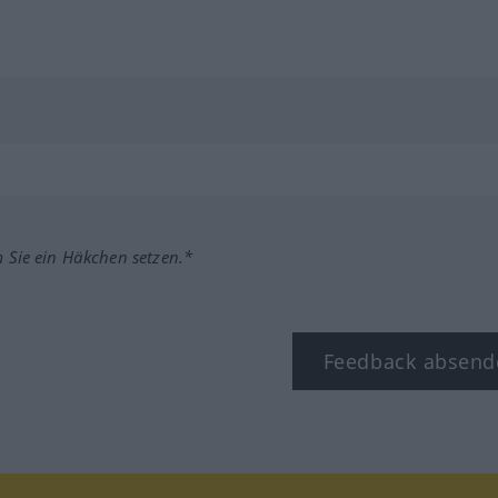
m Sie ein Häkchen setzen.*
Feedback absend