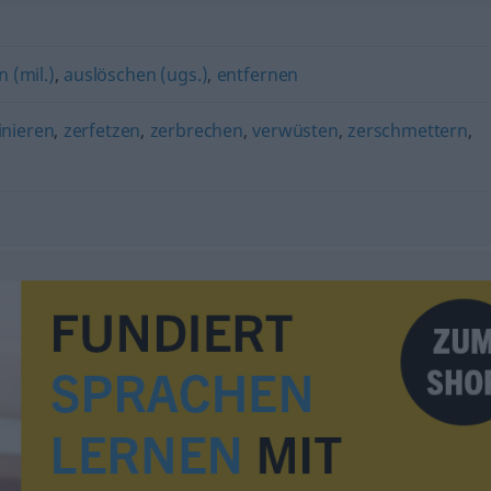
 (mil.)
,
auslöschen (ugs.)
,
entfernen
inieren
,
zerfetzen
,
zerbrechen
,
verwüsten
,
zerschmettern
,