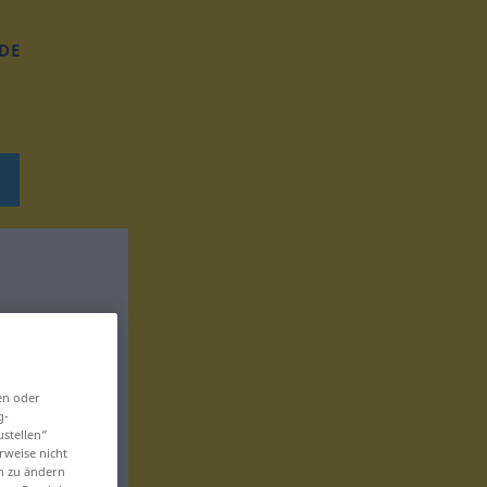
DE
en oder
g-
ustellen“
rweise nicht
en zu ändern