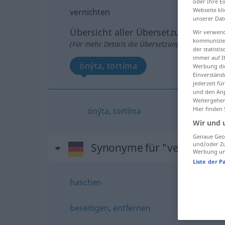
oder Ihre E
Webseite kli
vernichten
unserer Dat
Übersicht aller Übersetzungen
Wir verwend
kommunizier
(Für mehr Details die Übersetzung anklicken/an
der statist
immer auf I
ónýta, tortíma
Werbung die
Einverständ
jederzeit f
und den Anp
Weitergehen
Hier finden
ónýta
,
tortíma
Wir und 
Genaue Geol
und/oder Zu
Synonyme für "vernichten"
Werbung und
Liste der P
haschen
beseitigen
,
entfernen