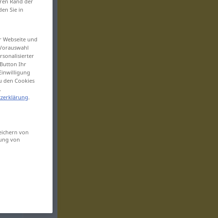
eren Rand der
den Sie in
er Webseite und
 Vorauswahl
sonalisierter
Button Ihr
Einwilligung
zu den Cookies
.
zerklärung
.
eichern von
sung von