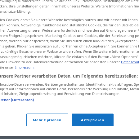
inwilligung zu widerrufen, indem Sie auf den Link Privatsphäre-Einstellungen am unt
cken. Ihre Einstellungen gelten innerhalb unseres Website. Weitere Informationen fin
enschutzerklärung.
en Cookies, damit Sie unsere Webseite bestmöglich nutzen und wir besser mit Ihnen
en können. Notwendige, funktionale und statistische Cookies, die für den Betrieb d
tippen)
ischen Auswertung unserer Webseite erforderlich sind, werden auf Grundlage unserer
hrem Endgerät gespeichert. Marketing-Cookies und Cookies, die der Bereitstellung per
nen, werden nur gespeichert, wenn Sie uns durch einen Klick auf den „Akzeptieren“-
nis geben. Klicken Sie ansonsten auf „Fortfahren ohne Akzeptieren“. Sie können Ihre 
ür zukünftige Besuche unserer Webseite widerrufen. Wenn Sie weitere Informationen 
assungsmöglichkeiten möchten, klicken Sie einfach auf den Button „Mehr Optionen“
de Hinweise zu der Datenverarbeitung entnehmen Sie ansonsten unserer
Datenschut
 Sie unser
Impressum
.
vernichten
unsere Partner verarbeiten Daten, um Folgendes bereitzustellen:
ocation-Daten verwenden. Geräteeigenschaften zur Identifikation aktiv abfragen. Sp
griff auf Informationen auf einem Gerät. Personalisierte Werbung und Inhalte, Mes
 Inhalten, Zielgruppenforschung und Entwicklung von Dienstleistungen.
artner (Lieferanten)
Mehr Optionen
Akzeptieren