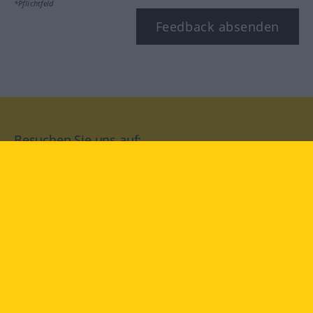
*Pflichtfeld
Feedback absenden
Besuchen Sie uns auf:
facebook
YouTube
Instagram
Langenscheidt
NUTZUNGSBEDINGUNGEN