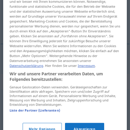
und wir besser mit Ihnen kommunizieren können. Notwendige,
funktionale und statistische Cookies, die für den Betrieb der Webseite
Übersicht aller Übersetzungen
und der statistischen Auswertung unserer Webseite erforderlich sind,
werden auf Grundlage unserer Vorauswahl immer auf Ihrem Endgerät
(Für mehr Details die Übersetzung anklicken/antippen)
gespeichert. Marketing-Cookies und Cookies, die der Bereitstellung
personalisierter Werbung dienen, werden nur gespeichert, wenn Sie uns
flytja, lesa upp
durch einen Klick auf den „Akzeptieren“-Button Ihr Einverständnis
geben. Klicken Sie ansonsten auf „Fortfahren ohne Akzeptieren“. Sie
können Ihre Einwilligung jederzeit für zukünftige Besuche unserer
Webseite widerrufen. Wenn Sie weitere Informationen zu den Cookies
und den Anpassungsmöglichkeiten möchten, klicken Sie einfach auf den
Button „Mehr Optionen“. Weitergehende Hinweise zu der
flytja
,
lesa
upp
vortragen
Datenverarbeitung entnehmen Sie ansonsten unserer
Datenschutzerklärung
. Hier finden Sie unser
Impressum
.
Wir und unsere Partner verarbeiten Daten, um
Folgendes bereitzustellen:
Synonyme für "vortragen"
Genaue Geolocation-Daten verwenden. Geräteeigenschaften zur
Identifikation aktiv abfragen. Speichern von und/oder Zugriff auf
Informationen auf einem Gerät. Personalisierte Werbung und Inhalte,
Messung von Werbung und Inhalten, Zielgruppenforschung und
spielen
,
geben
,
aufführen
Entwicklung von Dienstleistungen.
Liste der Partner (Lieferanten)
angeben
,
aussagen
,
erklären
,
behaupten
Mehr Optionen
Akzeptieren
© OpenThesaurus.de