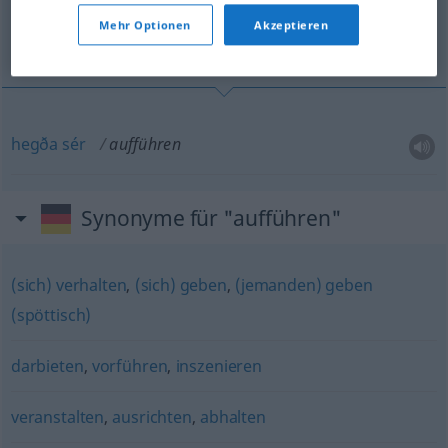
Mehr Optionen
Akzeptieren
hegða sér
hegða
sér
aufführen
Synonyme für "aufführen"
(sich) verhalten
,
(sich) geben
,
(jemanden) geben
(spöttisch)
darbieten
,
vorführen
,
inszenieren
veranstalten
,
ausrichten
,
abhalten