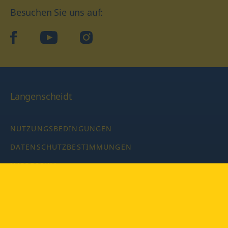
Besuchen Sie uns auf:
facebook
YouTube
Instagram
Langenscheidt
NUTZUNGSBEDINGUNGEN
DATENSCHUTZBESTIMMUNGEN
IMPRESSUM
PRIVATSPHÄRE-EINSTELLUNGEN
LATEINWÖRTERBUCH MIT CODE