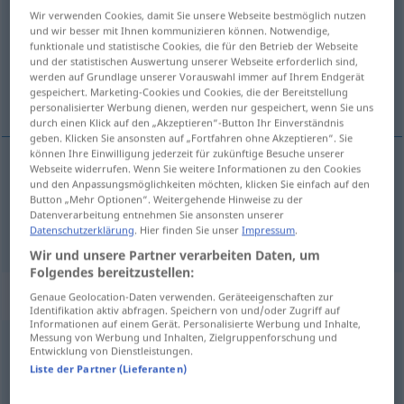
Wir verwenden Cookies, damit Sie unsere Webseite bestmöglich nutzen
und wir besser mit Ihnen kommunizieren können. Notwendige,
Übersicht aller Übersetzungen
funktionale und statistische Cookies, die für den Betrieb der Webseite
(Für mehr Details die Übersetzung anklicken/antippen)
und der statistischen Auswertung unserer Webseite erforderlich sind,
werden auf Grundlage unserer Vorauswahl immer auf Ihrem Endgerät
gespeichert. Marketing-Cookies und Cookies, die der Bereitstellung
sýna, nefna
personalisierter Werbung dienen, werden nur gespeichert, wenn Sie uns
durch einen Klick auf den „Akzeptieren“-Button Ihr Einverständnis
geben. Klicken Sie ansonsten auf „Fortfahren ohne Akzeptieren“. Sie
können Ihre Einwilligung jederzeit für zukünftige Besuche unserer
Webseite widerrufen. Wenn Sie weitere Informationen zu den Cookies
und den Anpassungsmöglichkeiten möchten, klicken Sie einfach auf den
sýna
aufführen
THEAT
Button „Mehr Optionen“. Weitergehende Hinweise zu der
Datenverarbeitung entnehmen Sie ansonsten unserer
nefna
aufführen
nennen
Datenschutzerklärung
. Hier finden Sie unser
Impressum
.
Wir und unsere Partner verarbeiten Daten, um
Folgendes bereitzustellen:
„aufführen“
: reflexives Verb
Genaue Geolocation-Daten verwenden. Geräteeigenschaften zur
Identifikation aktiv abfragen. Speichern von und/oder Zugriff auf
Informationen auf einem Gerät. Personalisierte Werbung und Inhalte,
Messung von Werbung und Inhalten, Zielgruppenforschung und
aufführen
v/r
Entwicklung von Dienstleistungen.
Liste der Partner (Lieferanten)
Übersicht aller Übersetzungen
(Für mehr Details die Übersetzung anklicken/antippen)