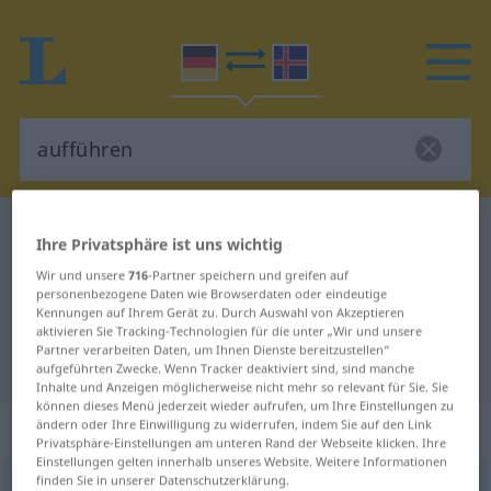
Deutsch-Isländisch Wörterbuch
aufführen
Ihre Privatsphäre ist uns wichtig
Deutsch-Isländisch Übersetzung
Wir und unsere
716
-Partner speichern und greifen auf
personenbezogene Daten wie Browserdaten oder eindeutige
für "aufführen"
Kennungen auf Ihrem Gerät zu. Durch Auswahl von Akzeptieren
aktivieren Sie Tracking-Technologien für die unter „Wir und unsere
Partner verarbeiten Daten, um Ihnen Dienste bereitzustellen“
"aufführen" Isländisch Übersetzung
aufgeführten Zwecke. Wenn Tracker deaktiviert sind, sind manche
Inhalte und Anzeigen möglicherweise nicht mehr so relevant für Sie. Sie
können dieses Menü jederzeit wieder aufrufen, um Ihre Einstellungen zu
ändern oder Ihre Einwilligung zu widerrufen, indem Sie auf den Link
„aufführen“
: transitives Verb
Privatsphäre-Einstellungen am unteren Rand der Webseite klicken. Ihre
Einstellungen gelten innerhalb unseres Website. Weitere Informationen
finden Sie in unserer Datenschutzerklärung.
aufführen
v/t