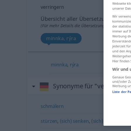
Webseite kli
verringern
unserer Dat
Wir verwend
Übersicht aller Übersetzungen
kommunizier
(Für mehr Details die Übersetzung anklicken/an
der statist
immer auf I
Werbung die
minnka, rýra
Einverständ
jederzeit f
und den Anp
Weitergehen
Hier finden
minnka
,
rýra
Wir und 
Genaue Geol
und/oder Zu
Synonyme für "verringern"
Werbung und
Liste der P
schmälern
stürzen
,
(sich) senken
,
(sich) neigen
,
sin