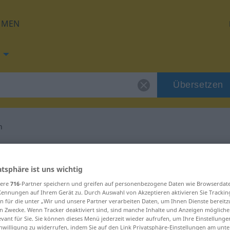
HMEN
Übersetzen
n
g für "verringern"
atsphäre ist uns wichtig
tzung
sere
716
-Partner speichern und greifen auf personenbezogene Daten wie Browserdat
Kennungen auf Ihrem Gerät zu. Durch Auswahl von Akzeptieren aktivieren Sie Trackin
n für die unter „Wir und unsere Partner verarbeiten Daten, um Ihnen Dienste bereitz
n Zwecke. Wenn Tracker deaktiviert sind, sind manche Inhalte und Anzeigen mögliche
evant für Sie. Sie können dieses Menü jederzeit wieder aufrufen, um Ihre Einstellung
inwilligung zu widerrufen, indem Sie auf den Link Privatsphäre-Einstellungen am unt