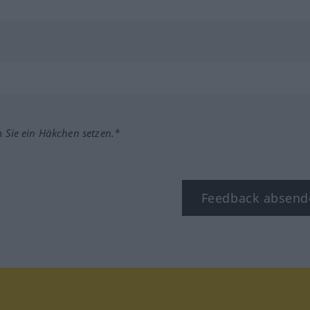
m Sie ein Häkchen setzen.*
Feedback absend