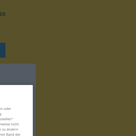
DE
en oder
g-
ustellen“
rweise nicht
en zu ändern
eren Rand der