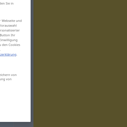
den Sie in
er Webseite und
 Vorauswahl
sonalisierter
Button Ihr
Einwilligung
zu den Cookies
.
zerklärung
.
eichern von
sung von