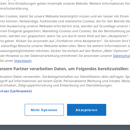
cken. Ihre Einstellungen gelten innerhalb unseres Website. Weitere Informationen fin
enschutzerklärung.
en Cookies, damit Sie unsere Webseite bestmöglich nutzen und wir besser mit Ihnen
en können. Notwendige, funktionale und statistische Cookies, die für den Betrieb d
tippen)
ischen Auswertung unserer Webseite erforderlich sind, werden auf Grundlage unserer
hrem Endgerät gespeichert. Marketing-Cookies und Cookies, die der Bereitstellung per
nen, werden nur gespeichert, wenn Sie uns durch einen Klick auf den „Akzeptieren“-
nis geben. Klicken Sie ansonsten auf „Fortfahren ohne Akzeptieren“. Sie können Ihre 
ür zukünftige Besuche unserer Webseite widerrufen. Wenn Sie weitere Informationen 
assungsmöglichkeiten möchten, klicken Sie einfach auf den Button „Mehr Optionen“
de Hinweise zu der Datenverarbeitung entnehmen Sie ansonsten unserer
Datenschut
 Sie unser
Impressum
.
verringern
unsere Partner verarbeiten Daten, um Folgendes bereitzustellen:
ocation-Daten verwenden. Geräteeigenschaften zur Identifikation aktiv abfragen. Sp
griff auf Informationen auf einem Gerät. Personalisierte Werbung und Inhalte, Mes
 Inhalten, Zielgruppenforschung und Entwicklung von Dienstleistungen.
artner (Lieferanten)
Mehr Optionen
Akzeptieren
ken
,
einfallen