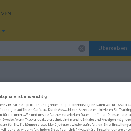
HMEN
Übersetzen
ng für "minnka"
atsphäre ist uns wichtig
g
sere
716
-Partner speichern und greifen auf personenbezogene Daten wie Browserdat
Kennungen auf Ihrem Gerät zu. Durch Auswahl von Akzeptieren aktivieren Sie Trackin
n für die unter „Wir und unsere Partner verarbeiten Daten, um Ihnen Dienste bereitz
n Zwecke. Wenn Tracker deaktiviert sind, sind manche Inhalte und Anzeigen mögliche
evant für Sie. Sie können dieses Menü jederzeit wieder aufrufen, um Ihre Einstellung
inwilligung zu widerrufen, indem Sie auf den Link Privatsphäre-Einstellungen am unt