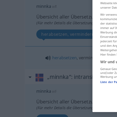
Webseite kli
minnka
v/t
unserer Dat
Wir verwend
Übersicht aller Übersetzungen
kommunizier
(Für mehr Details die Übersetzung anklicken/an
der statist
immer auf I
Werbung die
herabsetzen, vermindern, beschrä
Einverständ
jederzeit f
und den Anp
Weitergehen
Hier finden
herabsetzen
, vermindern,
besch
Wir und 
Genaue Geol
und/oder Zu
„minnka“
: intransitives Ver
Werbung und
Liste der P
minnka
v/i
Übersicht aller Übersetzungen
(Für mehr Details die Übersetzung anklicken/an