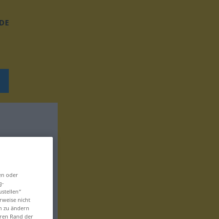
DE
en oder
g-
ustellen“
rweise nicht
en zu ändern
eren Rand der