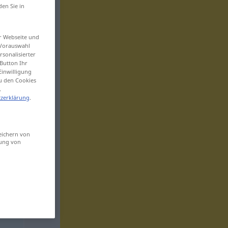
den Sie in
er Webseite und
 Vorauswahl
sonalisierter
Button Ihr
Einwilligung
zu den Cookies
.
zerklärung
.
eichern von
sung von