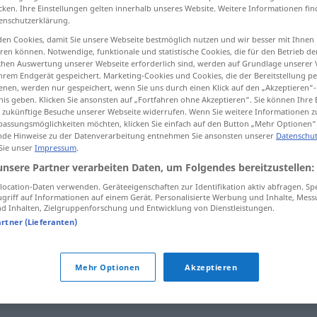
cken. Ihre Einstellungen gelten innerhalb unseres Website. Weitere Informationen fin
enschutzerklärung.
en Cookies, damit Sie unsere Webseite bestmöglich nutzen und wir besser mit Ihnen
en können. Notwendige, funktionale und statistische Cookies, die für den Betrieb d
tippen)
ischen Auswertung unserer Webseite erforderlich sind, werden auf Grundlage unserer
hrem Endgerät gespeichert. Marketing-Cookies und Cookies, die der Bereitstellung per
nen, werden nur gespeichert, wenn Sie uns durch einen Klick auf den „Akzeptieren“-
nken
nis geben. Klicken Sie ansonsten auf „Fortfahren ohne Akzeptieren“. Sie können Ihre 
ür zukünftige Besuche unserer Webseite widerrufen. Wenn Sie weitere Informationen 
assungsmöglichkeiten möchten, klicken Sie einfach auf den Button „Mehr Optionen“
de Hinweise zu der Datenverarbeitung entnehmen Sie ansonsten unserer
Datenschut
 Sie unser
Impressum
.
ränken
minnka
unsere Partner verarbeiten Daten, um Folgendes bereitzustellen:
ocation-Daten verwenden. Geräteeigenschaften zur Identifikation aktiv abfragen. Sp
griff auf Informationen auf einem Gerät. Personalisierte Werbung und Inhalte, Mes
b
 Inhalten, Zielgruppenforschung und Entwicklung von Dienstleistungen.
artner (Lieferanten)
Mehr Optionen
Akzeptieren
tippen)