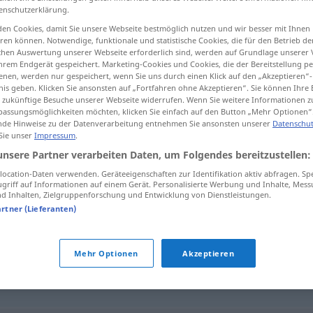
enschutzerklärung.
en Cookies, damit Sie unsere Webseite bestmöglich nutzen und wir besser mit Ihnen
en können. Notwendige, funktionale und statistische Cookies, die für den Betrieb d
ischen Auswertung unserer Webseite erforderlich sind, werden auf Grundlage unserer
tippen)
hrem Endgerät gespeichert. Marketing-Cookies und Cookies, die der Bereitstellung per
nen, werden nur gespeichert, wenn Sie uns durch einen Klick auf den „Akzeptieren“-
nis geben. Klicken Sie ansonsten auf „Fortfahren ohne Akzeptieren“. Sie können Ihre 
ür zukünftige Besuche unserer Webseite widerrufen. Wenn Sie weitere Informationen 
assungsmöglichkeiten möchten, klicken Sie einfach auf den Button „Mehr Optionen“
de Hinweise zu der Datenverarbeitung entnehmen Sie ansonsten unserer
Datenschut
 Sie unser
Impressum
.
verkürzen
unsere Partner verarbeiten Daten, um Folgendes bereitzustellen:
ocation-Daten verwenden. Geräteeigenschaften zur Identifikation aktiv abfragen. Sp
griff auf Informationen auf einem Gerät. Personalisierte Werbung und Inhalte, Mes
 Inhalten, Zielgruppenforschung und Entwicklung von Dienstleistungen.
artner (Lieferanten)
Mehr Optionen
Akzeptieren