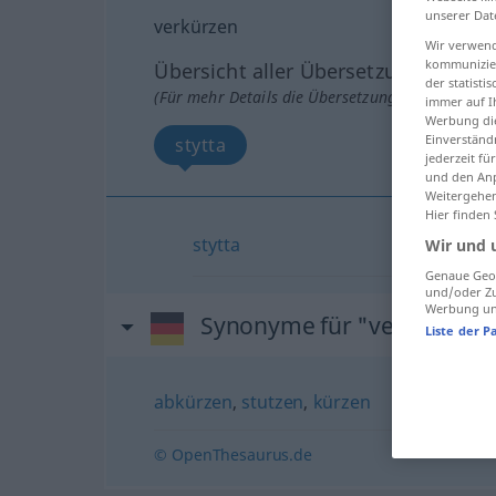
unserer Dat
verkürzen
Wir verwend
kommunizier
Übersicht aller Übersetzungen
der statist
(Für mehr Details die Übersetzung anklicken/an
immer auf I
Werbung die
Einverständ
stytta
jederzeit f
und den Anp
Weitergehen
Hier finden
stytta
Wir und 
Genaue Geol
und/oder Zu
Werbung und
Synonyme für "verkürzen"
Liste der P
abkürzen
,
stutzen
,
kürzen
© OpenThesaurus.de