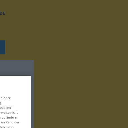
DE
en oder
g-
ustellen“
rweise nicht
en zu ändern
eren Rand der
den Sie in