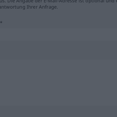
us. Die Angabe der E-Mail-Adresse ist optional und 
ntwortung Ihrer Anfrage.
?*