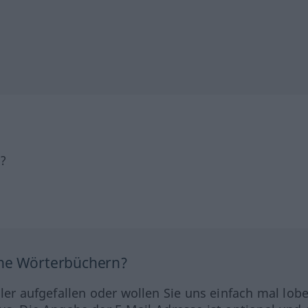
h?
ine Wörterbüchern?
hler aufgefallen oder wollen Sie uns einfach mal lob