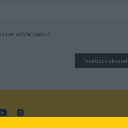
m Sie ein Häkchen setzen.*
Feedback absend
ook
YouTube
Instagram