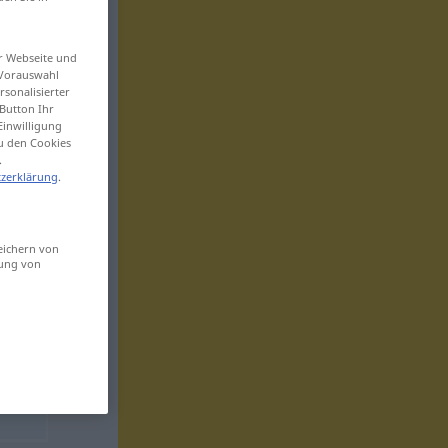
er Webseite und
 Vorauswahl
sonalisierter
Button Ihr
Einwilligung
zu den Cookies
.
zerklärung
.
eichern von
sung von