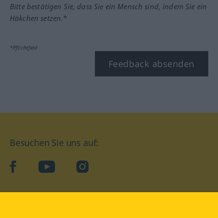
Bitte bestätigen Sie, dass Sie ein Mensch sind, indem Sie ein
Häkchen setzen.*
*Pflichtfeld
Feedback absenden
Besuchen Sie uns auf:
facebook
YouTube
Instagram