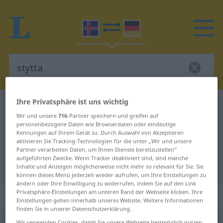
Ihre Privatsphäre ist uns wichtig
Isländisch-Deutsch Wörterbuch
stytta
Wir und unsere
716
-Partner speichern und greifen auf
Isländisch-Deutsch Übersetzung
personenbezogene Daten wie Browserdaten oder eindeutige
Kennungen auf Ihrem Gerät zu. Durch Auswahl von Akzeptieren
für "stytta"
aktivieren Sie Tracking-Technologien für die unter „Wir und unsere
Partner verarbeiten Daten, um Ihnen Dienste bereitzustellen“
aufgeführten Zwecke. Wenn Tracker deaktiviert sind, sind manche
"stytta" Deutsch Übersetzung
Inhalte und Anzeigen möglicherweise nicht mehr so relevant für Sie. Sie
können dieses Menü jederzeit wieder aufrufen, um Ihre Einstellungen zu
ändern oder Ihre Einwilligung zu widerrufen, indem Sie auf den Link
Privatsphäre-Einstellungen am unteren Rand der Webseite klicken. Ihre
„stytta“
: Femininum
Einstellungen gelten innerhalb unseres Website. Weitere Informationen
finden Sie in unserer Datenschutzerklärung.
stytta
f
<
-u
;
-ur
>
Wir verwenden Cookies, damit Sie unsere Webseite bestmöglich nutzen