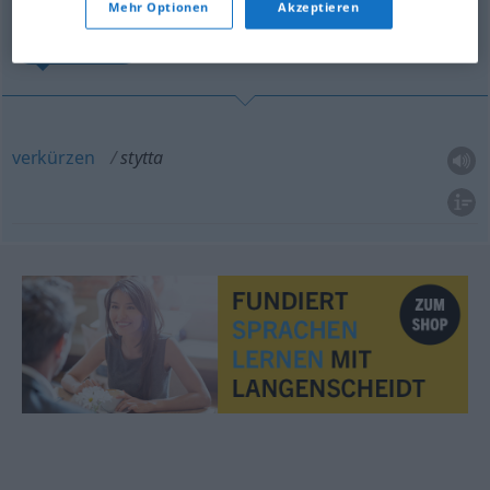
Mehr Optionen
Akzeptieren
verkürzen
verkürzen
stytta