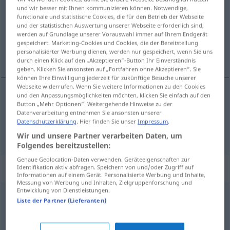
und wir besser mit Ihnen kommunizieren können. Notwendige,
funktionale und statistische Cookies, die für den Betrieb der Webseite
Übersicht aller Übersetzungen
und der statistischen Auswertung unserer Webseite erforderlich sind,
(Für mehr Details die Übersetzung anklicken/antippen)
werden auf Grundlage unserer Vorauswahl immer auf Ihrem Endgerät
gespeichert. Marketing-Cookies und Cookies, die der Bereitstellung
personalisierter Werbung dienen, werden nur gespeichert, wenn Sie uns
Statue, Figur
durch einen Klick auf den „Akzeptieren“-Button Ihr Einverständnis
geben. Klicken Sie ansonsten auf „Fortfahren ohne Akzeptieren“. Sie
können Ihre Einwilligung jederzeit für zukünftige Besuche unserer
Webseite widerrufen. Wenn Sie weitere Informationen zu den Cookies
und den Anpassungsmöglichkeiten möchten, klicken Sie einfach auf den
Button „Mehr Optionen“. Weitergehende Hinweise zu der
Statue
f
stytta
Datenverarbeitung entnehmen Sie ansonsten unserer
Datenschutzerklärung
. Hier finden Sie unser
Impressum
.
Figur
f
stytta
Wir und unsere Partner verarbeiten Daten, um
Folgendes bereitzustellen:
Genaue Geolocation-Daten verwenden. Geräteeigenschaften zur
„stytta“
: Verb
Identifikation aktiv abfragen. Speichern von und/oder Zugriff auf
Informationen auf einem Gerät. Personalisierte Werbung und Inhalte,
Messung von Werbung und Inhalten, Zielgruppenforschung und
Entwicklung von Dienstleistungen.
stytta
v
Liste der Partner (Lieferanten)
Übersicht aller Übersetzungen
(Für mehr Details die Übersetzung anklicken/antippen)