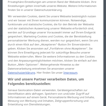
Privatsphäre-Einstellungen am unteren Rand der Webseite klicken. Ihre
Einstellungen gelten innerhalb unseres Website. Weitere Informationen
Übersicht aller Übersetzungen
finden Sie in unserer Datenschutzerklärung.
(Für mehr Details die Übersetzung anklicken/antippen)
Wir verwenden Cookies, damit Sie unsere Webseite bestmöglich nutzen
und wir besser mit Ihnen kommunizieren können. Notwendige,
og
funktionale und statistische Cookies, die für den Betrieb der Webseite
und der statistischen Auswertung unserer Webseite erforderlich sind,
werden auf Grundlage unserer Vorauswahl immer auf Ihrem Endgerät
gespeichert. Marketing-Cookies und Cookies, die der Bereitstellung
personalisierter Werbung dienen, werden nur gespeichert, wenn Sie uns
durch einen Klick auf den „Akzeptieren“-Button Ihr Einverständnis
geben. Klicken Sie ansonsten auf „Fortfahren ohne Akzeptieren“. Sie
og
und
können Ihre Einwilligung jederzeit für zukünftige Besuche unserer
Webseite widerrufen. Wenn Sie weitere Informationen zu den Cookies
und den Anpassungsmöglichkeiten möchten, klicken Sie einfach auf den
Button „Mehr Optionen“. Weitergehende Hinweise zu der
Beispielsätze für "und"
Datenverarbeitung entnehmen Sie ansonsten unserer
Datenschutzerklärung
. Hier finden Sie unser
Impressum
.
Wir und unsere Partner verarbeiten Daten, um
hegen
und
pflegen
Folgendes bereitzustellen:
leggja
rækt
við
Genaue Geolocation-Daten verwenden. Geräteeigenschaften zur
Identifikation aktiv abfragen. Speichern von und/oder Zugriff auf
Informationen auf einem Gerät. Personalisierte Werbung und Inhalte,
halb
und
halb
Messung von Werbung und Inhalten, Zielgruppenforschung und
hálft
í
hvoru
Entwicklung von Dienstleistungen.