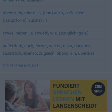
immer (+ Komparativ)
obendrein
,
überdies
,
(und) auch
,
außerdem
(Hauptform)
,
zusätzlich
sowie
,
neben
,
ja
,
sowohl
,
wie
,
zuzüglich (geh.)
außerdem
,
auch
,
ferner
,
weiter
,
dazu
,
daneben
,
zusätzlich
,
ebenso
,
zugleich
,
obendrein
,
überdies
© OpenThesaurus.de