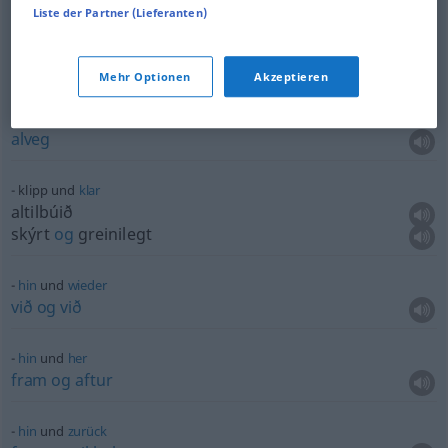
Liste der Partner (Lieferanten)
gang
und gäbe
(mjög) almennt
Mehr Optionen
Akzeptieren
ganz
und
gar
alveg
klipp und
klar
altilbúið
skýrt
og
greinilegt
hin
und
wieder
við
og
við
hin
und
her
fram
og
aftur
hin
und
zurück