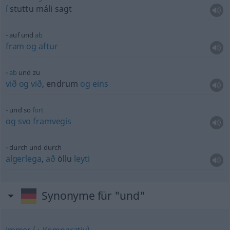
í
stuttu máli sagt
auf und
ab
fram
og
aftur
ab
und zu
við
og
við
, endrum
og
eins
und so
fort
og
svo
framvegis
durch und durch
algerlega
,
að
öllu
leyti
Synonyme für "und"