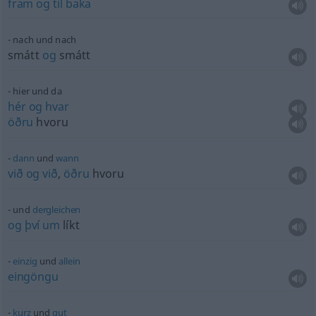
fram
og
til
baka
nach und nach
smátt
og
smátt
hier und da
hér
og
hvar
öðru
hvoru
dann
und
wann
við
og
við
,
öðru
hvoru
und
dergleichen
og
því
um
líkt
einzig
und
allein
eingöngu
kurz
und
gut