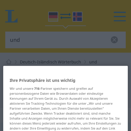
Deutsch-Isländisch Wörterbuch
und
Deutsch-Isländisch Übersetzung
für "und"
Ihre Privatsphäre ist uns wichtig
Wir und unsere
716
-Partner speichern und greifen auf
personenbezogene Daten wie Browserdaten oder eindeutige
"und" Isländisch Übersetzung
Kennungen auf Ihrem Gerät zu. Durch Auswahl von Akzeptieren
aktivieren Sie Tracking-Technologien für die unter „Wir und unsere
Partner verarbeiten Daten, um Ihnen Dienste bereitzustellen“
„und“
aufgeführten Zwecke. Wenn Tracker deaktiviert sind, sind manche
Inhalte und Anzeigen möglicherweise nicht mehr so relevant für Sie. Sie
können dieses Menü jederzeit wieder aufrufen, um Ihre Einstellungen zu
ändern oder Ihre Einwilligung zu widerrufen, indem Sie auf den Link
und