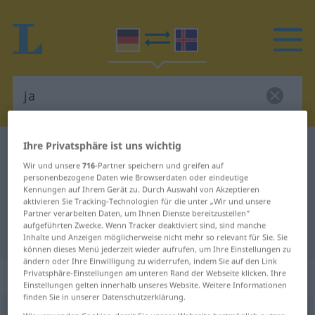
Ihre Privatsphäre ist uns wichtig
Deutsch-Isländisch Wörterbuch
ja
Wir und unsere
716
-Partner speichern und greifen auf
Deutsch-Isländisch Übersetzung
personenbezogene Daten wie Browserdaten oder eindeutige
Kennungen auf Ihrem Gerät zu. Durch Auswahl von Akzeptieren
für "ja"
aktivieren Sie Tracking-Technologien für die unter „Wir und unsere
Partner verarbeiten Daten, um Ihnen Dienste bereitzustellen“
aufgeführten Zwecke. Wenn Tracker deaktiviert sind, sind manche
"ja" Isländisch Übersetzung
Inhalte und Anzeigen möglicherweise nicht mehr so relevant für Sie. Sie
können dieses Menü jederzeit wieder aufrufen, um Ihre Einstellungen zu
ändern oder Ihre Einwilligung zu widerrufen, indem Sie auf den Link
„ja“
Privatsphäre-Einstellungen am unteren Rand der Webseite klicken. Ihre
Einstellungen gelten innerhalb unseres Website. Weitere Informationen
finden Sie in unserer Datenschutzerklärung.
ja