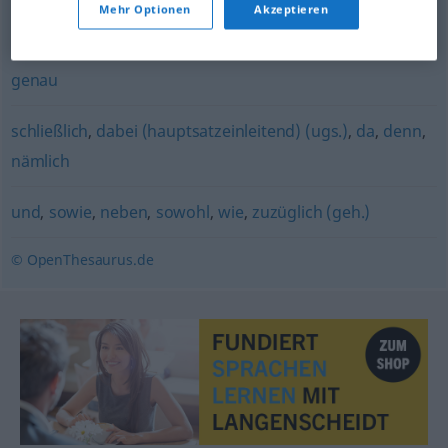
Mehr Optionen
Akzeptieren
bloß (ugs.)
genau
schließlich
,
dabei (hauptsatzeinleitend) (ugs.)
,
da
,
denn
,
nämlich
und
,
sowie
,
neben
,
sowohl
,
wie
,
zuzüglich (geh.)
© OpenThesaurus.de