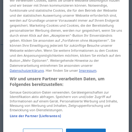
Wir verwenden Cookies, damit Sie unsere Webseite bestmöglich nutzen
und wir besser mit Ihnen kommunizieren können. Notwendige,
Übersicht aller Übersetzungen
funktionale und statistische Cookies, die für den Betrieb der Webseite
und der statistischen Auswertung unserer Webseite erforderlich sind,
(Für mehr Details die Übersetzung anklicken/antippen)
werden auf Grundlage unserer Vorauswahl immer auf Ihrem Endgerät
gespeichert. Marketing-Cookies und Cookies, die der Bereitstellung
já, jú
personalisierter Werbung dienen, werden nur gespeichert, wenn Sie uns
durch einen Klick auf den „Akzeptieren“-Button Ihr Einverständnis
geben. Klicken Sie ansonsten auf „Fortfahren ohne Akzeptieren“. Sie
können Ihre Einwilligung jederzeit für zukünftige Besuche unserer
Webseite widerrufen. Wenn Sie weitere Informationen zu den Cookies
und den Anpassungsmöglichkeiten möchten, klicken Sie einfach auf den
já
ja
Button „Mehr Optionen“. Weitergehende Hinweise zu der
Datenverarbeitung entnehmen Sie ansonsten unserer
Datenschutzerklärung
. Hier finden Sie unser
Impressum
.
jú
ja
Wir und unsere Partner verarbeiten Daten, um
Folgendes bereitzustellen:
Genaue Geolocation-Daten verwenden. Geräteeigenschaften zur
Synonyme für "ja"
Identifikation aktiv abfragen. Speichern von und/oder Zugriff auf
Informationen auf einem Gerät. Personalisierte Werbung und Inhalte,
Messung von Werbung und Inhalten, Zielgruppenforschung und
Entwicklung von Dienstleistungen.
bloß (ärgerlich oder warnend) (ugs., regional)
,
schön
Liste der Partner (Lieferanten)
(ermahnend) (ugs.)