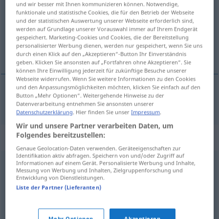
und wir besser mit Ihnen kommunizieren können. Notwendige,
funktionale und statistische Cookies, die für den Betrieb der Webseite
Übersicht aller Übersetzungen
und der statistischen Auswertung unserer Webseite erforderlich sind,
werden auf Grundlage unserer Vorauswahl immer auf Ihrem Endgerät
(Für mehr Details die Übersetzung anklicken/antippen)
gespeichert. Marketing-Cookies und Cookies, die der Bereitstellung
personalisierter Werbung dienen, werden nur gespeichert, wenn Sie uns
verða var við, finna
durch einen Klick auf den „Akzeptieren“-Button Ihr Einverständnis
geben. Klicken Sie ansonsten auf „Fortfahren ohne Akzeptieren“. Sie
können Ihre Einwilligung jederzeit für zukünftige Besuche unserer
Webseite widerrufen. Wenn Sie weitere Informationen zu den Cookies
und den Anpassungsmöglichkeiten möchten, klicken Sie einfach auf den
Button „Mehr Optionen“. Weitergehende Hinweise zu der
verða
var
við
,
finna
spüren
Datenverarbeitung entnehmen Sie ansonsten unserer
Datenschutzerklärung
. Hier finden Sie unser
Impressum
.
Wir und unsere Partner verarbeiten Daten, um
Folgendes bereitzustellen:
Synonyme für "spüren"
Genaue Geolocation-Daten verwenden. Geräteeigenschaften zur
Identifikation aktiv abfragen. Speichern von und/oder Zugriff auf
Informationen auf einem Gerät. Personalisierte Werbung und Inhalte,
wittern
Messung von Werbung und Inhalten, Zielgruppenforschung und
Entwicklung von Dienstleistungen.
Liste der Partner (Lieferanten)
fühlen
,
wahrnehmen
,
empfinden
Mehr Optionen
Akzeptieren