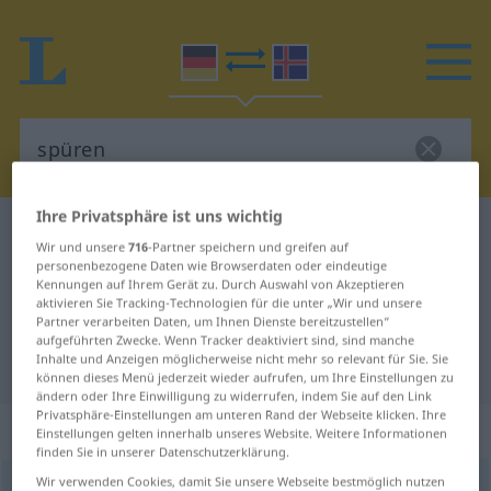
Ihre Privatsphäre ist uns wichtig
Deutsch-Isländisch Wörterbuch
spüren
Wir und unsere
716
-Partner speichern und greifen auf
Deutsch-Isländisch Übersetzung
personenbezogene Daten wie Browserdaten oder eindeutige
Kennungen auf Ihrem Gerät zu. Durch Auswahl von Akzeptieren
für "spüren"
aktivieren Sie Tracking-Technologien für die unter „Wir und unsere
Partner verarbeiten Daten, um Ihnen Dienste bereitzustellen“
aufgeführten Zwecke. Wenn Tracker deaktiviert sind, sind manche
Inhalte und Anzeigen möglicherweise nicht mehr so relevant für Sie. Sie
"spüren" Isländisch Übersetzung
können dieses Menü jederzeit wieder aufrufen, um Ihre Einstellungen zu
ändern oder Ihre Einwilligung zu widerrufen, indem Sie auf den Link
Privatsphäre-Einstellungen am unteren Rand der Webseite klicken. Ihre
„spüren“
Einstellungen gelten innerhalb unseres Website. Weitere Informationen
finden Sie in unserer Datenschutzerklärung.
Wir verwenden Cookies, damit Sie unsere Webseite bestmöglich nutzen
spüren