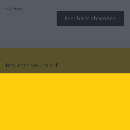
*Pflichtfeld
Feedback absenden
Besuchen Sie uns auf:
facebook
YouTube
Instagram
Langenscheidt