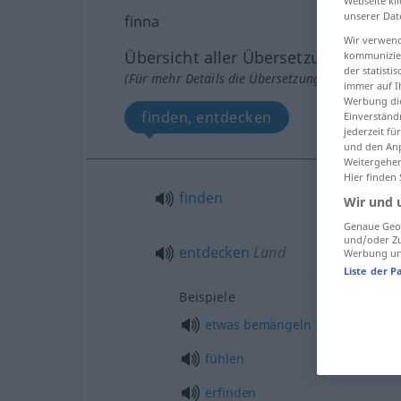
Webseite kli
unserer Dat
finna
Wir verwend
Übersicht aller Übersetzungen
kommunizier
der statist
(Für mehr Details die Übersetzung anklicken/an
immer auf I
Werbung die
finden, entdecken
Einverständ
jederzeit f
und den Anp
Weitergehen
Hier finden
finden
Wir und 
Genaue Geol
und/oder Zu
entdecken
Land
Werbung und
Liste der P
Beispiele
etwas
bemängeln
fühlen
erfinden