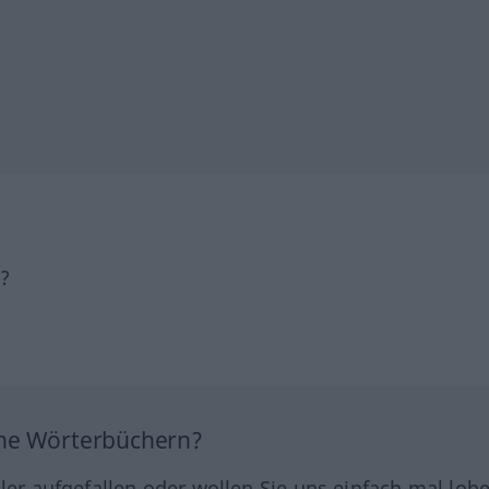
h?
ine Wörterbüchern?
hler aufgefallen oder wollen Sie uns einfach mal lob