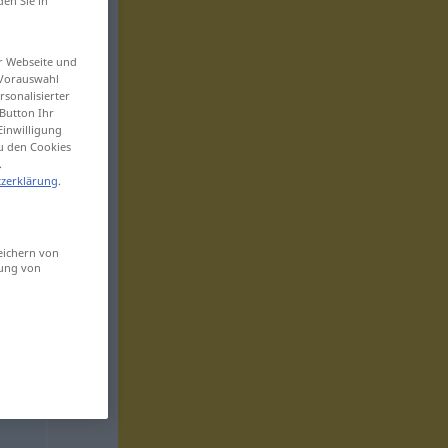
den Sie in
er Webseite und
 Vorauswahl
sonalisierter
Button Ihr
Einwilligung
zu den Cookies
.
zerklärung
.
eichern von
sung von