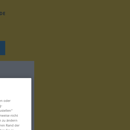
DE
en oder
g-
ustellen“
rweise nicht
en zu ändern
eren Rand der