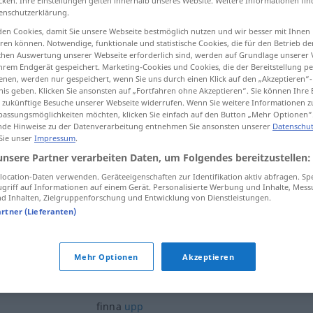
cken. Ihre Einstellungen gelten innerhalb unseres Website. Weitere Informationen fin
enschutzerklärung.
en Cookies, damit Sie unsere Webseite bestmöglich nutzen und wir besser mit Ihnen
en können. Notwendige, funktionale und statistische Cookies, die für den Betrieb d
ischen Auswertung unserer Webseite erforderlich sind, werden auf Grundlage unserer
tippen)
hrem Endgerät gespeichert. Marketing-Cookies und Cookies, die der Bereitstellung per
nen, werden nur gespeichert, wenn Sie uns durch einen Klick auf den „Akzeptieren“-
nis geben. Klicken Sie ansonsten auf „Fortfahren ohne Akzeptieren“. Sie können Ihre 
ür zukünftige Besuche unserer Webseite widerrufen. Wenn Sie weitere Informationen 
assungsmöglichkeiten möchten, klicken Sie einfach auf den Button „Mehr Optionen“
de Hinweise zu der Datenverarbeitung entnehmen Sie ansonsten unserer
Datenschut
 Sie unser
Impressum
.
finna
unsere Partner verarbeiten Daten, um Folgendes bereitzustellen:
ocation-Daten verwenden. Geräteeigenschaften zur Identifikation aktiv abfragen. Sp
griff auf Informationen auf einem Gerät. Personalisierte Werbung und Inhalte, Mes
finna
 Inhalten, Zielgruppenforschung und Entwicklung von Dienstleistungen.
artner (Lieferanten)
finna
að
einhverju
Mehr Optionen
Akzeptieren
finna
til
finna
upp