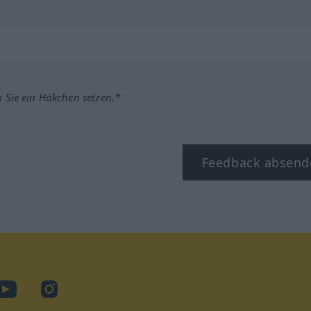
m Sie ein Häkchen setzen.*
Feedback absend
ook
YouTube
Instagram