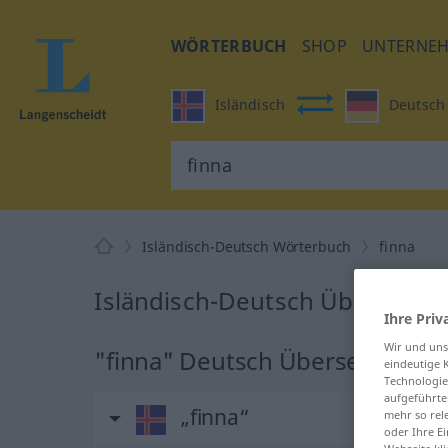
WÖRTERBUCH
SHOP
UNTERNE
Isländisch
Deutsch
Isländisch-Deutsch Wörterbuch
finna
Isländisch-Deutsch Übersetzun
Ihre Priv
Wir und un
"finna" Deutsch Übersetzung
eindeutige 
Technologie
aufgeführte
„finna“
mehr so rel
oder Ihre E