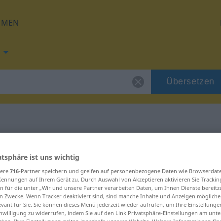
HMEN
Übersetzen
g für "finna"
atsphäre ist uns wichtig
sere
716
-Partner speichern und greifen auf personenbezogene Daten wie Browserdat
Kennungen auf Ihrem Gerät zu. Durch Auswahl von Akzeptieren aktivieren Sie Trackin
n für die unter „Wir und unsere Partner verarbeiten Daten, um Ihnen Dienste bereitz
n Zwecke. Wenn Tracker deaktiviert sind, sind manche Inhalte und Anzeigen mögliche
evant für Sie. Sie können dieses Menü jederzeit wieder aufrufen, um Ihre Einstellung
inwilligung zu widerrufen, indem Sie auf den Link Privatsphäre-Einstellungen am unt