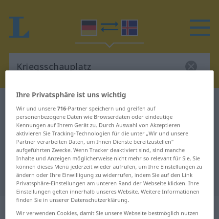
Ihre Privatsphäre ist uns wichtig
Deutsch-Isländisch Wörterbuch
Kriegsschauplatz
Wir und unsere
716
-Partner speichern und greifen auf
Deutsch-Isländisch Übersetzung
personenbezogene Daten wie Browserdaten oder eindeutige
Kennungen auf Ihrem Gerät zu. Durch Auswahl von Akzeptieren
für "Kriegsschauplatz"
aktivieren Sie Tracking-Technologien für die unter „Wir und unsere
Partner verarbeiten Daten, um Ihnen Dienste bereitzustellen“
aufgeführten Zwecke. Wenn Tracker deaktiviert sind, sind manche
Inhalte und Anzeigen möglicherweise nicht mehr so relevant für Sie. Sie
"Kriegsschauplatz" Isländisch
können dieses Menü jederzeit wieder aufrufen, um Ihre Einstellungen zu
ändern oder Ihre Einwilligung zu widerrufen, indem Sie auf den Link
Übersetzung
Privatsphäre-Einstellungen am unteren Rand der Webseite klicken. Ihre
Einstellungen gelten innerhalb unseres Website. Weitere Informationen
finden Sie in unserer Datenschutzerklärung.
„Kriegsschauplatz“
: Maskulinum
Wir verwenden Cookies, damit Sie unsere Webseite bestmöglich nutzen