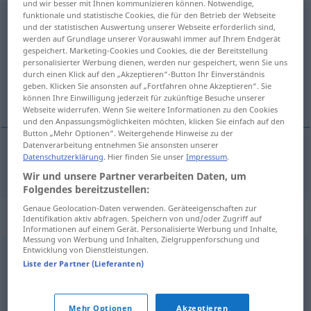
und wir besser mit Ihnen kommunizieren können. Notwendige,
funktionale und statistische Cookies, die für den Betrieb der Webseite
Kriegsschauplatz
m
und der statistischen Auswertung unserer Webseite erforderlich sind,
werden auf Grundlage unserer Vorauswahl immer auf Ihrem Endgerät
Übersicht aller Übersetzungen
gespeichert. Marketing-Cookies und Cookies, die der Bereitstellung
personalisierter Werbung dienen, werden nur gespeichert, wenn Sie uns
(Für mehr Details die Übersetzung anklicken/antippen)
durch einen Klick auf den „Akzeptieren“-Button Ihr Einverständnis
geben. Klicken Sie ansonsten auf „Fortfahren ohne Akzeptieren“. Sie
ófriðarstvöðvar
können Ihre Einwilligung jederzeit für zukünftige Besuche unserer
Webseite widerrufen. Wenn Sie weitere Informationen zu den Cookies
und den Anpassungsmöglichkeiten möchten, klicken Sie einfach auf den
Button „Mehr Optionen“. Weitergehende Hinweise zu der
Datenverarbeitung entnehmen Sie ansonsten unserer
Datenschutzerklärung
. Hier finden Sie unser
Impressum
.
ófriðarstvöðvar
fpl
Kriegsschauplatz
Wir und unsere Partner verarbeiten Daten, um
Folgendes bereitzustellen:
Genaue Geolocation-Daten verwenden. Geräteeigenschaften zur
Synonyme für "Kriegsschauplatz"
Identifikation aktiv abfragen. Speichern von und/oder Zugriff auf
Informationen auf einem Gerät. Personalisierte Werbung und Inhalte,
Messung von Werbung und Inhalten, Zielgruppenforschung und
Entwicklung von Dienstleistungen.
Feld
,
Linie
,
Schlachtfeld
,
Front
Liste der Partner (Lieferanten)
© OpenThesaurus.de
Mehr Optionen
Akzeptieren