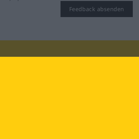
Feedback absenden
Besuchen Sie uns auf:
facebook
YouTube
Instagram
Langenscheidt
NUTZUNGSBEDINGUNGEN