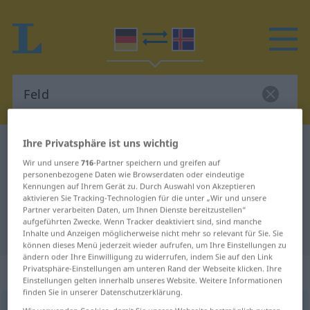
Ihre Privatsphäre ist uns wichtig
Deutsch-Isländisch Wörterbuch
Feld
Wir und unsere
716
-Partner speichern und greifen auf
Deutsch-Isländisch Übersetzung
personenbezogene Daten wie Browserdaten oder eindeutige
Kennungen auf Ihrem Gerät zu. Durch Auswahl von Akzeptieren
für "Feld"
aktivieren Sie Tracking-Technologien für die unter „Wir und unsere
Partner verarbeiten Daten, um Ihnen Dienste bereitzustellen“
aufgeführten Zwecke. Wenn Tracker deaktiviert sind, sind manche
"Feld" Isländisch Übersetzung
Inhalte und Anzeigen möglicherweise nicht mehr so relevant für Sie. Sie
können dieses Menü jederzeit wieder aufrufen, um Ihre Einstellungen zu
ändern oder Ihre Einwilligung zu widerrufen, indem Sie auf den Link
„Feld“
: Neutrum
Privatsphäre-Einstellungen am unteren Rand der Webseite klicken. Ihre
Einstellungen gelten innerhalb unseres Website. Weitere Informationen
finden Sie in unserer Datenschutzerklärung.
Feld
n