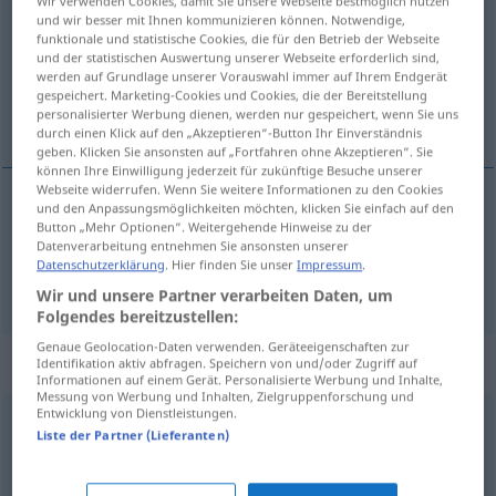
Wir verwenden Cookies, damit Sie unsere Webseite bestmöglich nutzen
und wir besser mit Ihnen kommunizieren können. Notwendige,
Übersicht aller Übersetzungen
funktionale und statistische Cookies, die für den Betrieb der Webseite
und der statistischen Auswertung unserer Webseite erforderlich sind,
(Für mehr Details die Übersetzung anklicken/antippen)
werden auf Grundlage unserer Vorauswahl immer auf Ihrem Endgerät
gespeichert. Marketing-Cookies und Cookies, die der Bereitstellung
akur, vígvöllur
personalisierter Werbung dienen, werden nur gespeichert, wenn Sie uns
durch einen Klick auf den „Akzeptieren“-Button Ihr Einverständnis
geben. Klicken Sie ansonsten auf „Fortfahren ohne Akzeptieren“. Sie
können Ihre Einwilligung jederzeit für zukünftige Besuche unserer
Webseite widerrufen. Wenn Sie weitere Informationen zu den Cookies
und den Anpassungsmöglichkeiten möchten, klicken Sie einfach auf den
akur
m
Feld
Button „Mehr Optionen“. Weitergehende Hinweise zu der
Datenverarbeitung entnehmen Sie ansonsten unserer
Datenschutzerklärung
. Hier finden Sie unser
Impressum
.
vígvöllur
m
Feld
MIL
Wir und unsere Partner verarbeiten Daten, um
Folgendes bereitzustellen:
Genaue Geolocation-Daten verwenden. Geräteeigenschaften zur
Beispielsätze für "Feld"
Identifikation aktiv abfragen. Speichern von und/oder Zugriff auf
Informationen auf einem Gerät. Personalisierte Werbung und Inhalte,
Messung von Werbung und Inhalten, Zielgruppenforschung und
Entwicklung von Dienstleistungen.
das Feld
behaupten
Liste der Partner (Lieferanten)
halda
velli