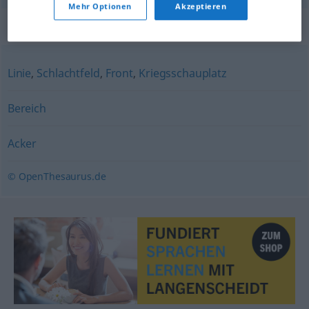
Mehr Optionen
Akzeptieren
Synonyme für "Feld"
Linie
,
Schlachtfeld
,
Front
,
Kriegsschauplatz
Bereich
Acker
© OpenThesaurus.de