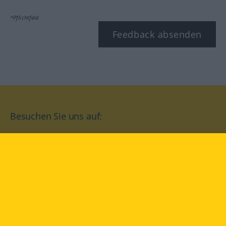
*Pflichtfeld
Feedback absenden
Besuchen Sie uns auf:
facebook
YouTube
Instagram
Langenscheidt