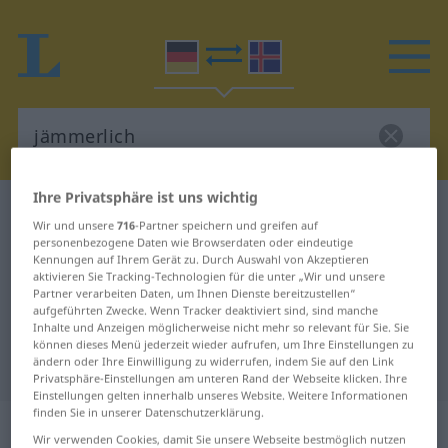
Ihre Privatsphäre ist uns wichtig
Deutsch-Isländisch Wörterbuch
jämmerlich
Wir und unsere
716
-Partner speichern und greifen auf
Deutsch-Isländisch Übersetzung
personenbezogene Daten wie Browserdaten oder eindeutige
Kennungen auf Ihrem Gerät zu. Durch Auswahl von Akzeptieren
für "jämmerlich"
aktivieren Sie Tracking-Technologien für die unter „Wir und unsere
Partner verarbeiten Daten, um Ihnen Dienste bereitzustellen“
aufgeführten Zwecke. Wenn Tracker deaktiviert sind, sind manche
Inhalte und Anzeigen möglicherweise nicht mehr so relevant für Sie. Sie
"jämmerlich" Isländisch
können dieses Menü jederzeit wieder aufrufen, um Ihre Einstellungen zu
ändern oder Ihre Einwilligung zu widerrufen, indem Sie auf den Link
Übersetzung
Privatsphäre-Einstellungen am unteren Rand der Webseite klicken. Ihre
Einstellungen gelten innerhalb unseres Website. Weitere Informationen
finden Sie in unserer Datenschutzerklärung.
„jämmerlich“
Wir verwenden Cookies, damit Sie unsere Webseite bestmöglich nutzen