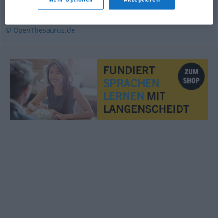
arm
,
armselig
© OpenThesaurus.de