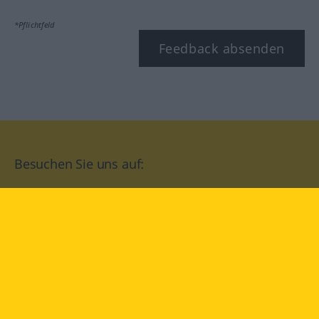
*Pflichtfeld
Feedback absenden
Besuchen Sie uns auf:
facebook
YouTube
Instagram
Langenscheidt