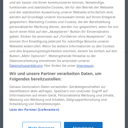
und wir besser mit Ihnen kommunizieren können. Notwendige,
funktionale und statistische Cookies, die für den Betrieb der Webseite
bemitleidenswert
und der statistischen Auswertung unserer Webseite erforderlich sind,
werden auf Grundlage unserer Vorauswahl immer auf Ihrem Endgerät
Übersicht aller Übersetzungen
gespeichert. Marketing-Cookies und Cookies, die der Bereitstellung
(Für mehr Details die Übersetzung anklicken/antippen)
personalisierter Werbung dienen, werden nur gespeichert, wenn Sie uns
durch einen Klick auf den „Akzeptieren“-Button Ihr Einverständnis
geben. Klicken Sie ansonsten auf „Fortfahren ohne Akzeptieren“. Sie
aumkunarverður
können Ihre Einwilligung jederzeit für zukünftige Besuche unserer
Webseite widerrufen. Wenn Sie weitere Informationen zu den Cookies
und den Anpassungsmöglichkeiten möchten, klicken Sie einfach auf den
Button „Mehr Optionen“. Weitergehende Hinweise zu der
Datenverarbeitung entnehmen Sie ansonsten unserer
Datenschutzerklärung
. Hier finden Sie unser
Impressum
.
aumkunarverður
bemitleidenswert
Wir und unsere Partner verarbeiten Daten, um
Folgendes bereitzustellen:
Genaue Geolocation-Daten verwenden. Geräteeigenschaften zur
Synonyme für "bemitleidenswert"
Identifikation aktiv abfragen. Speichern von und/oder Zugriff auf
Informationen auf einem Gerät. Personalisierte Werbung und Inhalte,
Messung von Werbung und Inhalten, Zielgruppenforschung und
Entwicklung von Dienstleistungen.
erbärmlich
,
hoffnungslos
,
kläglich
,
jämmerlich
,
arm
,
Liste der Partner (Lieferanten)
armselig
Mehr Optionen
Akzeptieren