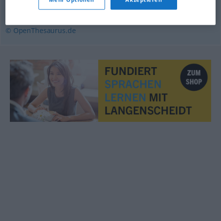
armselig
,
schäbig
,
unwürdig
,
kläglich
,
erbärmlich
© OpenThesaurus.de