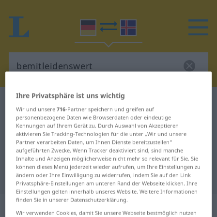
Ihre Privatsphäre ist uns wichtig
Deutsch-Isländisch Wörterbuch
bemitleidenswert
Wir und unsere
716
-Partner speichern und greifen auf
Deutsch-Isländisch Übersetzung
personenbezogene Daten wie Browserdaten oder eindeutige
Kennungen auf Ihrem Gerät zu. Durch Auswahl von Akzeptieren
für "bemitleidenswert"
aktivieren Sie Tracking-Technologien für die unter „Wir und unsere
Partner verarbeiten Daten, um Ihnen Dienste bereitzustellen“
aufgeführten Zwecke. Wenn Tracker deaktiviert sind, sind manche
Inhalte und Anzeigen möglicherweise nicht mehr so relevant für Sie. Sie
"bemitleidenswert" Isländisch
können dieses Menü jederzeit wieder aufrufen, um Ihre Einstellungen zu
ändern oder Ihre Einwilligung zu widerrufen, indem Sie auf den Link
Übersetzung
Privatsphäre-Einstellungen am unteren Rand der Webseite klicken. Ihre
Einstellungen gelten innerhalb unseres Website. Weitere Informationen
finden Sie in unserer Datenschutzerklärung.
„bemitleidenswert“
Wir verwenden Cookies, damit Sie unsere Webseite bestmöglich nutzen