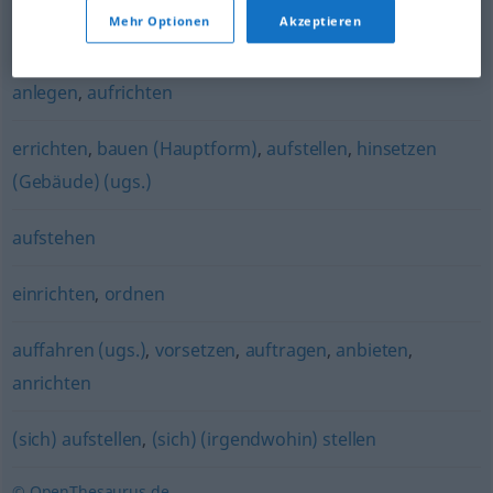
(jemanden irgendwohin) stellen
,
aufstellen
Mehr Optionen
Akzeptieren
aufstellen
,
erbauen
,
schaffen
,
erzeugen
,
errichten
,
anlegen
,
aufrichten
errichten
,
bauen (Hauptform)
,
aufstellen
,
hinsetzen
(Gebäude) (ugs.)
aufstehen
einrichten
,
ordnen
auffahren (ugs.)
,
vorsetzen
,
auftragen
,
anbieten
,
anrichten
(sich) aufstellen
,
(sich) (irgendwohin) stellen
© OpenThesaurus.de