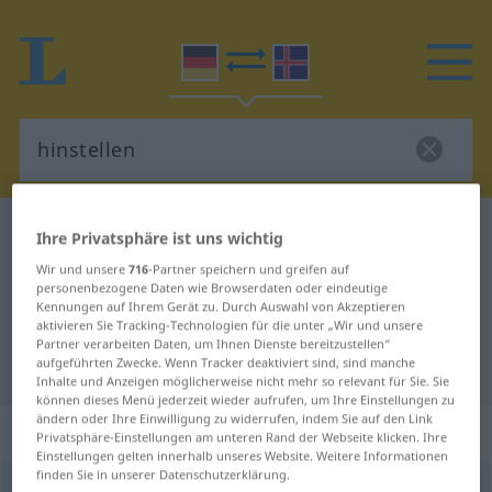
Deutsch-Isländisch Wörterbuch
hinstellen
Ihre Privatsphäre ist uns wichtig
Deutsch-Isländisch Übersetzung
Wir und unsere
716
-Partner speichern und greifen auf
personenbezogene Daten wie Browserdaten oder eindeutige
für "hinstellen"
Kennungen auf Ihrem Gerät zu. Durch Auswahl von Akzeptieren
aktivieren Sie Tracking-Technologien für die unter „Wir und unsere
Partner verarbeiten Daten, um Ihnen Dienste bereitzustellen“
aufgeführten Zwecke. Wenn Tracker deaktiviert sind, sind manche
"hinstellen" Isländisch Übersetzung
Inhalte und Anzeigen möglicherweise nicht mehr so relevant für Sie. Sie
können dieses Menü jederzeit wieder aufrufen, um Ihre Einstellungen zu
ändern oder Ihre Einwilligung zu widerrufen, indem Sie auf den Link
„hinstellen“
Privatsphäre-Einstellungen am unteren Rand der Webseite klicken. Ihre
Einstellungen gelten innerhalb unseres Website. Weitere Informationen
finden Sie in unserer Datenschutzerklärung.
hinstellen