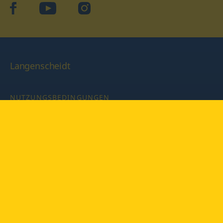
facebook
YouTube
Instagram
Langenscheidt
NUTZUNGSBEDINGUNGEN
DATENSCHUTZBESTIMMUNGEN
IMPRESSUM
PRIVATSPHÄRE-EINSTELLUNGEN
LATEINWÖRTERBUCH MIT CODE
Copyright © 2026 PONS Langenscheidt GmbH, Alle Rechte
vorbehalten.