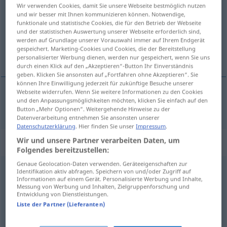
Wir verwenden Cookies, damit Sie unsere Webseite bestmöglich nutzen
und wir besser mit Ihnen kommunizieren können. Notwendige,
Übersicht aller Übersetzungen
funktionale und statistische Cookies, die für den Betrieb der Webseite
(Für mehr Details die Übersetzung anklicken/antippen)
und der statistischen Auswertung unserer Webseite erforderlich sind,
werden auf Grundlage unserer Vorauswahl immer auf Ihrem Endgerät
gespeichert. Marketing-Cookies und Cookies, die der Bereitstellung
setja frá sér
personalisierter Werbung dienen, werden nur gespeichert, wenn Sie uns
durch einen Klick auf den „Akzeptieren“-Button Ihr Einverständnis
geben. Klicken Sie ansonsten auf „Fortfahren ohne Akzeptieren“. Sie
können Ihre Einwilligung jederzeit für zukünftige Besuche unserer
Webseite widerrufen. Wenn Sie weitere Informationen zu den Cookies
und den Anpassungsmöglichkeiten möchten, klicken Sie einfach auf den
setja
(frá sér)
hinstellen
Button „Mehr Optionen“. Weitergehende Hinweise zu der
Datenverarbeitung entnehmen Sie ansonsten unserer
Datenschutzerklärung
. Hier finden Sie unser
Impressum
.
Wir und unsere Partner verarbeiten Daten, um
Synonyme für "hinstellen"
Folgendes bereitzustellen:
Genaue Geolocation-Daten verwenden. Geräteeigenschaften zur
Identifikation aktiv abfragen. Speichern von und/oder Zugriff auf
ablegen
,
abstellen
,
ausrichten
Informationen auf einem Gerät. Personalisierte Werbung und Inhalte,
Messung von Werbung und Inhalten, Zielgruppenforschung und
Entwicklung von Dienstleistungen.
nennen
,
(jemanden etwas) heißen (geh., veraltet)
Liste der Partner (Lieferanten)