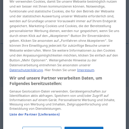
Wir verwenden Cookies, damit Sie unsere Webseite bestmöglich nutzen
und wir besser mit Ihnen kommunizieren können. Notwendige,
Übersicht aller Übersetzungen
funktionale und statistische Cookies, die für den Betrieb der Webseite
und der statistischen Auswertung unserer Webseite erforderlich sind,
(Für mehr Details die Übersetzung anklicken/antippen)
werden auf Grundlage unserer Vorauswahl immer auf Ihrem Endgerät
gespeichert. Marketing-Cookies und Cookies, die der Bereitstellung
koma fyrir, útbúa
personalisierter Werbung dienen, werden nur gespeichert, wenn Sie uns
durch einen Klick auf den „Akzeptieren“-Button Ihr Einverständnis
geben. Klicken Sie ansonsten auf „Fortfahren ohne Akzeptieren“. Sie
können Ihre Einwilligung jederzeit für zukünftige Besuche unserer
Webseite widerrufen. Wenn Sie weitere Informationen zu den Cookies
und den Anpassungsmöglichkeiten möchten, klicken Sie einfach auf den
koma
fyrir
einrichten
Button „Mehr Optionen“. Weitergehende Hinweise zu der
Datenverarbeitung entnehmen Sie ansonsten unserer
Datenschutzerklärung
. Hier finden Sie unser
Impressum
.
útbúa
einrichten
Wir und unsere Partner verarbeiten Daten, um
Folgendes bereitzustellen:
Genaue Geolocation-Daten verwenden. Geräteeigenschaften zur
Synonyme für "einrichten"
Identifikation aktiv abfragen. Speichern von und/oder Zugriff auf
Informationen auf einem Gerät. Personalisierte Werbung und Inhalte,
Messung von Werbung und Inhalten, Zielgruppenforschung und
Entwicklung von Dienstleistungen.
einarbeiten
,
einsetzen
,
zusammenfügen
Liste der Partner (Lieferanten)
(sich) einstellen (auf)
,
anpassen