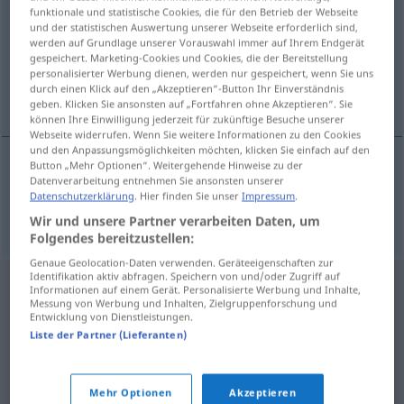
funktionale und statistische Cookies, die für den Betrieb der Webseite
und der statistischen Auswertung unserer Webseite erforderlich sind,
Übersicht aller Übersetzungen
werden auf Grundlage unserer Vorauswahl immer auf Ihrem Endgerät
(Für mehr Details die Übersetzung anklicken/antippen)
gespeichert. Marketing-Cookies und Cookies, die der Bereitstellung
personalisierter Werbung dienen, werden nur gespeichert, wenn Sie uns
durch einen Klick auf den „Akzeptieren“-Button Ihr Einverständnis
gas
geben. Klicken Sie ansonsten auf „Fortfahren ohne Akzeptieren“. Sie
können Ihre Einwilligung jederzeit für zukünftige Besuche unserer
Webseite widerrufen. Wenn Sie weitere Informationen zu den Cookies
und den Anpassungsmöglichkeiten möchten, klicken Sie einfach auf den
Button „Mehr Optionen“. Weitergehende Hinweise zu der
Datenverarbeitung entnehmen Sie ansonsten unserer
gas
n
Gas
Datenschutzerklärung
. Hier finden Sie unser
Impressum
.
Wir und unsere Partner verarbeiten Daten, um
Folgendes bereitzustellen:
Genaue Geolocation-Daten verwenden. Geräteeigenschaften zur
Identifikation aktiv abfragen. Speichern von und/oder Zugriff auf
Informationen auf einem Gerät. Personalisierte Werbung und Inhalte,
Messung von Werbung und Inhalten, Zielgruppenforschung und
Entwicklung von Dienstleistungen.
Liste der Partner (Lieferanten)
Mehr Optionen
Akzeptieren