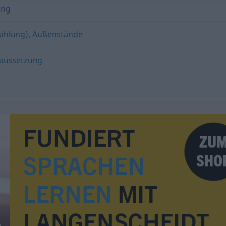
ung
Zahlung)
,
Außenstände
aussetzung