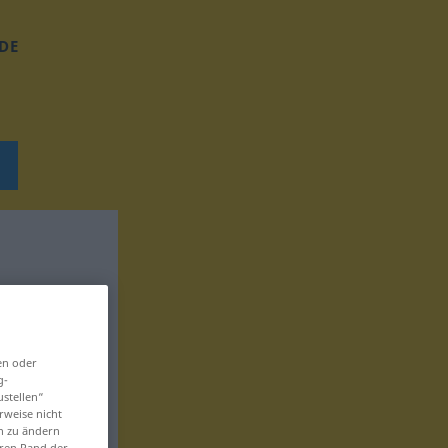
DE
en oder
g-
ustellen“
rweise nicht
en zu ändern
eren Rand der