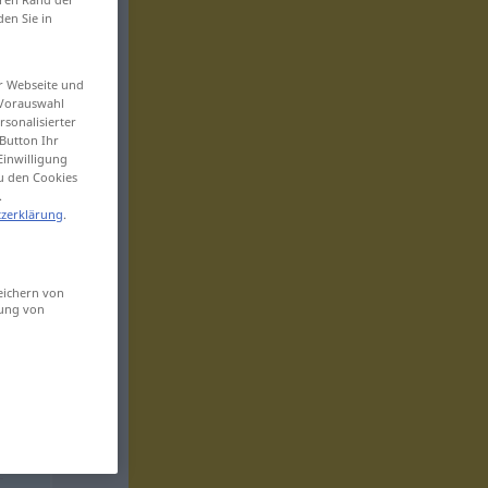
den Sie in
er Webseite und
 Vorauswahl
sonalisierter
Button Ihr
Einwilligung
zu den Cookies
.
zerklärung
.
eichern von
sung von