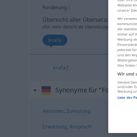
Webseite kli
Forderung
f
unserer Dat
Übersicht aller Übersetzungen
Wir verwend
kommunizier
(Für mehr Details die Übersetzung anklicken/an
der statist
immer auf I
krafa
Werbung die
Einverständ
jederzeit f
und den Anp
Weitergehen
Hier finden
krafa
f
Wir und 
Genaue Geol
und/oder Zu
Synonyme für "Forderung"
Werbung und
Liste der P
Ansinnen
,
Zumutung
Erwartung
,
Anspruch