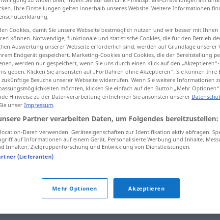
cken. Ihre Einstellungen gelten innerhalb unseres Website. Weitere Informationen fin
enschutzerklärung.
en Cookies, damit Sie unsere Webseite bestmöglich nutzen und wir besser mit Ihnen
en können. Notwendige, funktionale und statistische Cookies, die für den Betrieb d
tippen)
ischen Auswertung unserer Webseite erforderlich sind, werden auf Grundlage unserer
hrem Endgerät gespeichert. Marketing-Cookies und Cookies, die der Bereitstellung per
nen, werden nur gespeichert, wenn Sie uns durch einen Klick auf den „Akzeptieren“-
nis geben. Klicken Sie ansonsten auf „Fortfahren ohne Akzeptieren“. Sie können Ihre 
ür zukünftige Besuche unserer Webseite widerrufen. Wenn Sie weitere Informationen 
assungsmöglichkeiten möchten, klicken Sie einfach auf den Button „Mehr Optionen“
de Hinweise zu der Datenverarbeitung entnehmen Sie ansonsten unserer
Datenschut
 Sie unser
Impressum
.
Forderung
unsere Partner verarbeiten Daten, um Folgendes bereitzustellen:
ocation-Daten verwenden. Geräteeigenschaften zur Identifikation aktiv abfragen. Sp
griff auf Informationen auf einem Gerät. Personalisierte Werbung und Inhalte, Mes
 Inhalten, Zielgruppenforschung und Entwicklung von Dienstleistungen.
artner (Lieferanten)
Mehr Optionen
Akzeptieren