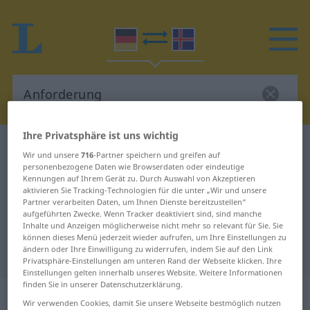
Ihre Privatsphäre ist uns wichtig
Deutsch-Isländisch Wörterbuch
Anforderung
Wir und unsere
716
-Partner speichern und greifen auf
Deutsch-Isländisch Übersetzung
personenbezogene Daten wie Browserdaten oder eindeutige
Kennungen auf Ihrem Gerät zu. Durch Auswahl von Akzeptieren
für "Anforderung"
aktivieren Sie Tracking-Technologien für die unter „Wir und unsere
Partner verarbeiten Daten, um Ihnen Dienste bereitzustellen“
aufgeführten Zwecke. Wenn Tracker deaktiviert sind, sind manche
Inhalte und Anzeigen möglicherweise nicht mehr so relevant für Sie. Sie
"Anforderung" Isländisch
können dieses Menü jederzeit wieder aufrufen, um Ihre Einstellungen zu
ändern oder Ihre Einwilligung zu widerrufen, indem Sie auf den Link
Übersetzung
Privatsphäre-Einstellungen am unteren Rand der Webseite klicken. Ihre
Einstellungen gelten innerhalb unseres Website. Weitere Informationen
finden Sie in unserer Datenschutzerklärung.
„Anforderung“
: Femininum
Wir verwenden Cookies, damit Sie unsere Webseite bestmöglich nutzen