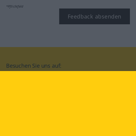
*Pflichtfeld
Feedback absenden
Besuchen Sie uns auf:
facebook
YouTube
Instagram
Langenscheidt
NUTZUNGSBEDINGUNGEN