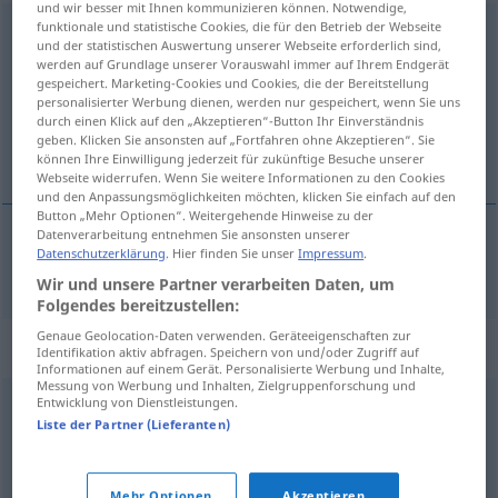
und wir besser mit Ihnen kommunizieren können. Notwendige,
funktionale und statistische Cookies, die für den Betrieb der Webseite
Anforderung
f
und der statistischen Auswertung unserer Webseite erforderlich sind,
werden auf Grundlage unserer Vorauswahl immer auf Ihrem Endgerät
Übersicht aller Übersetzungen
gespeichert. Marketing-Cookies und Cookies, die der Bereitstellung
(Für mehr Details die Übersetzung anklicken/antippen)
personalisierter Werbung dienen, werden nur gespeichert, wenn Sie uns
durch einen Klick auf den „Akzeptieren“-Button Ihr Einverständnis
geben. Klicken Sie ansonsten auf „Fortfahren ohne Akzeptieren“. Sie
krafa
können Ihre Einwilligung jederzeit für zukünftige Besuche unserer
Webseite widerrufen. Wenn Sie weitere Informationen zu den Cookies
und den Anpassungsmöglichkeiten möchten, klicken Sie einfach auf den
Button „Mehr Optionen“. Weitergehende Hinweise zu der
Datenverarbeitung entnehmen Sie ansonsten unserer
Datenschutzerklärung
. Hier finden Sie unser
Impressum
.
krafa
f
Anforderung
Wir und unsere Partner verarbeiten Daten, um
Folgendes bereitzustellen:
Genaue Geolocation-Daten verwenden. Geräteeigenschaften zur
Synonyme für "Anforderung"
Identifikation aktiv abfragen. Speichern von und/oder Zugriff auf
Informationen auf einem Gerät. Personalisierte Werbung und Inhalte,
Messung von Werbung und Inhalten, Zielgruppenforschung und
Entwicklung von Dienstleistungen.
Erfordernis
,
Anspruch
,
Forderung
,
Bedarf
Liste der Partner (Lieferanten)
Forderung
,
Bedürfnis
,
Erfordernis
,
Voraussetzung
Mehr Optionen
Akzeptieren