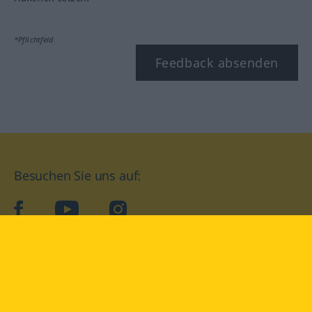
*Pflichtfeld
Feedback absenden
Besuchen Sie uns auf:
facebook
YouTube
Instagram
Langenscheidt