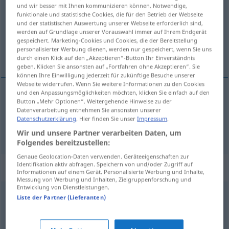
und wir besser mit Ihnen kommunizieren können. Notwendige,
funktionale und statistische Cookies, die für den Betrieb der Webseite
Übersicht aller Übersetzungen
und der statistischen Auswertung unserer Webseite erforderlich sind,
(Für mehr Details die Übersetzung anklicken/antippen)
werden auf Grundlage unserer Vorauswahl immer auf Ihrem Endgerät
gespeichert. Marketing-Cookies und Cookies, die der Bereitstellung
personalisierter Werbung dienen, werden nur gespeichert, wenn Sie uns
leysa undan frá, hjálpa við barnsburð
durch einen Klick auf den „Akzeptieren“-Button Ihr Einverständnis
geben. Klicken Sie ansonsten auf „Fortfahren ohne Akzeptieren“. Sie
können Ihre Einwilligung jederzeit für zukünftige Besuche unserer
Webseite widerrufen. Wenn Sie weitere Informationen zu den Cookies
und den Anpassungsmöglichkeiten möchten, klicken Sie einfach auf den
Button „Mehr Optionen“. Weitergehende Hinweise zu der
leysa
undan
od
frá
entbinden
Datenverarbeitung entnehmen Sie ansonsten unserer
Datenschutzerklärung
. Hier finden Sie unser
Impressum
.
hjálpa
við
barnsburð
entbinden
MED
Wir und unsere Partner verarbeiten Daten, um
Folgendes bereitzustellen:
Genaue Geolocation-Daten verwenden. Geräteeigenschaften zur
Identifikation aktiv abfragen. Speichern von und/oder Zugriff auf
Synonyme für "entbinden"
Informationen auf einem Gerät. Personalisierte Werbung und Inhalte,
Messung von Werbung und Inhalten, Zielgruppenforschung und
Entwicklung von Dienstleistungen.
Liste der Partner (Lieferanten)
(jemanden) abziehen (von einer Aufgabe)
,
(jemanden)
herausnehmen
,
(jemandem etwas) entziehen
,