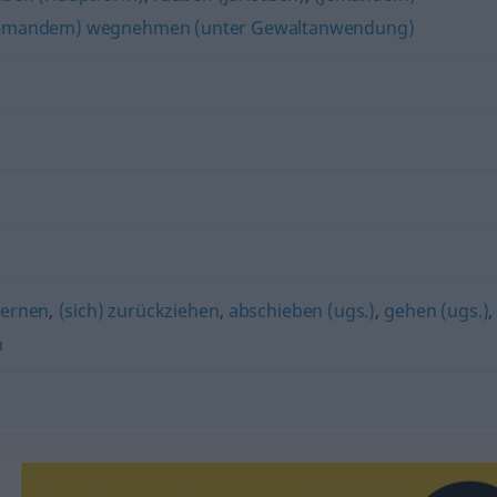
jemandem) wegnehmen (unter Gewaltanwendung)
fernen
,
(sich) zurückziehen
,
abschieben (ugs.)
,
gehen (ugs.)
,
n