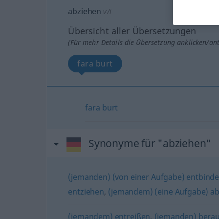
abziehen
v/i
Übersicht aller Übersetzungen
(Für mehr Details die Übersetzung anklicken/an
fara burt
fara
burt
Synonyme für "abziehen"
(jemanden) (von einer Aufgabe) entbind
entziehen
,
(jemandem) (eine Aufgabe) 
(jemandem) entreißen
,
(jemanden) bera