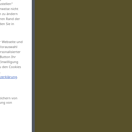
ustellen“
rweise nicht
en zu ändern
eren Rand der
den Sie in
er Webseite und
 Vorauswahl
sonalisierter
Button Ihr
Einwilligung
zu den Cookies
.
zerklärung
.
eichern von
sung von