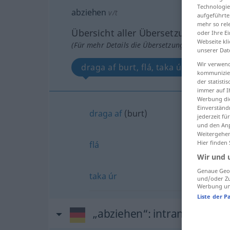
Technologie
abziehen
v/t
aufgeführte
mehr so rel
Übersicht aller Übersetzungen
oder Ihre E
Webseite kli
(Für mehr Details die Übersetzung anklicken/an
unserer Dat
Wir verwend
draga af burt, flá, taka úr
kommunizier
der statist
immer auf I
Werbung die
Einverständ
draga
af
(burt)
jederzeit f
und den Anp
Weitergehen
Hier finden
flá
Wir und 
Genaue Geol
taka
úr
und/oder Zu
Werbung und
Liste der P
„abziehen“
: intransitives V