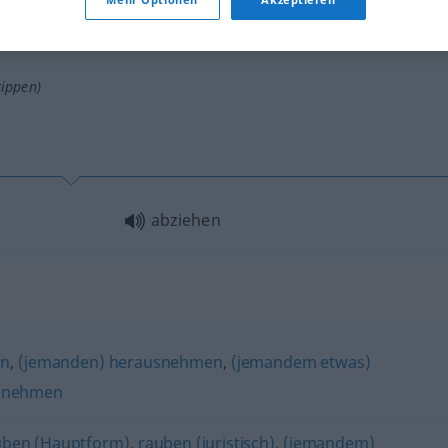
tippen)
abziehen
en
,
(jemanden) herausnehmen
,
(jemandem etwas)
abnehmen
uben (Hauptform)
,
rauben (juristisch)
,
(jemandem)