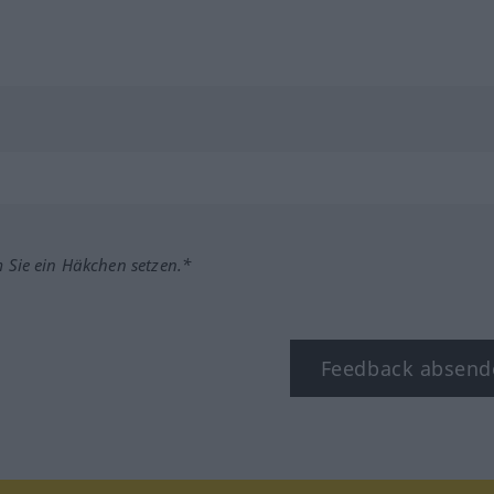
m Sie ein Häkchen setzen.*
Feedback absend