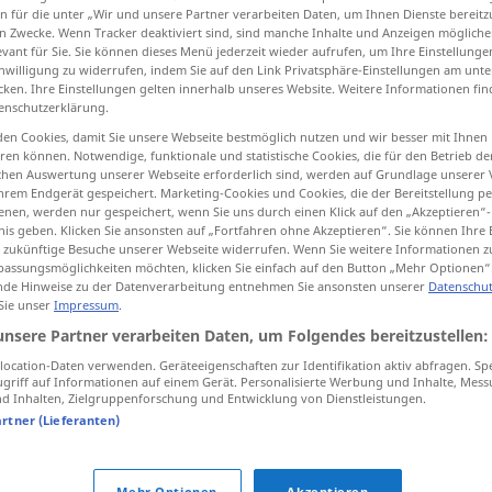
n für die unter „Wir und unsere Partner verarbeiten Daten, um Ihnen Dienste bereitz
n Zwecke. Wenn Tracker deaktiviert sind, sind manche Inhalte und Anzeigen mögliche
evant für Sie. Sie können dieses Menü jederzeit wieder aufrufen, um Ihre Einstellung
inwilligung zu widerrufen, indem Sie auf den Link Privatsphäre-Einstellungen am unt
cken. Ihre Einstellungen gelten innerhalb unseres Website. Weitere Informationen fin
tippen)
enschutzerklärung.
en Cookies, damit Sie unsere Webseite bestmöglich nutzen und wir besser mit Ihnen
en können. Notwendige, funktionale und statistische Cookies, die für den Betrieb d
ischen Auswertung unserer Webseite erforderlich sind, werden auf Grundlage unserer
hrem Endgerät gespeichert. Marketing-Cookies und Cookies, die der Bereitstellung per
nen, werden nur gespeichert, wenn Sie uns durch einen Klick auf den „Akzeptieren“-
nis geben. Klicken Sie ansonsten auf „Fortfahren ohne Akzeptieren“. Sie können Ihre 
abziehen
ür zukünftige Besuche unserer Webseite widerrufen. Wenn Sie weitere Informationen 
assungsmöglichkeiten möchten, klicken Sie einfach auf den Button „Mehr Optionen“
de Hinweise zu der Datenverarbeitung entnehmen Sie ansonsten unserer
Datenschut
 Sie unser
Impressum
.
abziehen
Fell
unsere Partner verarbeiten Daten, um Folgendes bereitzustellen:
ocation-Daten verwenden. Geräteeigenschaften zur Identifikation aktiv abfragen. Sp
abziehen
Schlüssel
griff auf Informationen auf einem Gerät. Personalisierte Werbung und Inhalte, Mes
 Inhalten, Zielgruppenforschung und Entwicklung von Dienstleistungen.
artner (Lieferanten)
erb
Mehr Optionen
Akzeptieren