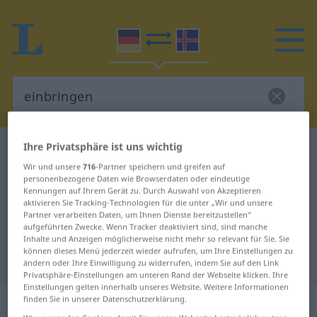
Ihre Privatsphäre ist uns wichtig
Deutsch-Isländisch Wörterbuch
einbringen
Wir und unsere
716
-Partner speichern und greifen auf
Deutsch-Isländisch Übersetzung
personenbezogene Daten wie Browserdaten oder eindeutige
Kennungen auf Ihrem Gerät zu. Durch Auswahl von Akzeptieren
für "einbringen"
aktivieren Sie Tracking-Technologien für die unter „Wir und unsere
Partner verarbeiten Daten, um Ihnen Dienste bereitzustellen“
aufgeführten Zwecke. Wenn Tracker deaktiviert sind, sind manche
"einbringen" Isländisch
Inhalte und Anzeigen möglicherweise nicht mehr so relevant für Sie. Sie
können dieses Menü jederzeit wieder aufrufen, um Ihre Einstellungen zu
Übersetzung
ändern oder Ihre Einwilligung zu widerrufen, indem Sie auf den Link
Privatsphäre-Einstellungen am unteren Rand der Webseite klicken. Ihre
Einstellungen gelten innerhalb unseres Website. Weitere Informationen
„einbringen“
finden Sie in unserer Datenschutzerklärung.