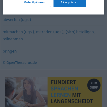
Mehr Optionen
Akzeptieren
verdienen
abwerfen (ugs.)
mitmachen (ugs.)
,
mitreden (ugs.)
,
(sich) beteiligen
,
teilnehmen
bringen
© OpenThesaurus.de