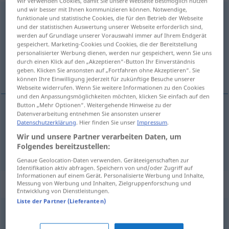
Wir verwenden Cookies, damit Sie unsere Webseite bestmöglich nutzen
und wir besser mit Ihnen kommunizieren können. Notwendige,
einbringen
funktionale und statistische Cookies, die für den Betrieb der Webseite
und der statistischen Auswertung unserer Webseite erforderlich sind,
Übersicht aller Übersetzungen
werden auf Grundlage unserer Vorauswahl immer auf Ihrem Endgerät
gespeichert. Marketing-Cookies und Cookies, die der Bereitstellung
(Für mehr Details die Übersetzung anklicken/antippen)
personalisierter Werbung dienen, werden nur gespeichert, wenn Sie uns
durch einen Klick auf den „Akzeptieren“-Button Ihr Einverständnis
gefa af sér, vinna upp
geben. Klicken Sie ansonsten auf „Fortfahren ohne Akzeptieren“. Sie
können Ihre Einwilligung jederzeit für zukünftige Besuche unserer
Webseite widerrufen. Wenn Sie weitere Informationen zu den Cookies
und den Anpassungsmöglichkeiten möchten, klicken Sie einfach auf den
Button „Mehr Optionen“. Weitergehende Hinweise zu der
Datenverarbeitung entnehmen Sie ansonsten unserer
gefa
af
sér
einbringen
Geschäft
Datenschutzerklärung
. Hier finden Sie unser
Impressum
.
Wir und unsere Partner verarbeiten Daten, um
vinna
upp
einbringen
Versäumtes
Folgendes bereitzustellen:
Genaue Geolocation-Daten verwenden. Geräteeigenschaften zur
Identifikation aktiv abfragen. Speichern von und/oder Zugriff auf
Informationen auf einem Gerät. Personalisierte Werbung und Inhalte,
Synonyme für "einbringen"
Messung von Werbung und Inhalten, Zielgruppenforschung und
Entwicklung von Dienstleistungen.
Liste der Partner (Lieferanten)
aufwerfen