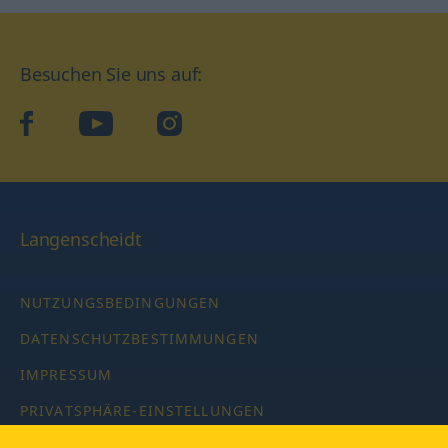
Besuchen Sie uns auf:
facebook
YouTube
Instagram
Langenscheidt
NUTZUNGSBEDINGUNGEN
DATENSCHUTZBESTIMMUNGEN
IMPRESSUM
PRIVATSPHÄRE-EINSTELLUNGEN
LATEINWÖRTERBUCH MIT CODE