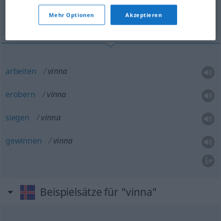
Mehr Optionen
Akzeptieren
arbeiten, erobern, siegen, gewinnen
arbeiten
vinna
erobern
vinna
siegen
vinna
gewinnen
vinna
Beispielsätze für "vinna"