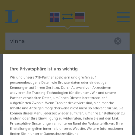
Isländisch-Deutsch Wörterbuch
vinna
Ihre Privatsphäre ist uns wichtig
Isländisch-Deutsch Übersetzung
Wir und unsere
716
-Partner speichern und greifen auf
für "vinna"
personenbezogene Daten wie Browserdaten oder eindeutige
Kennungen auf Ihrem Gerät zu. Durch Auswahl von Akzeptieren
aktivieren Sie Tracking-Technologien für die unter „Wir und unsere
Partner verarbeiten Daten, um Ihnen Dienste bereitzustellen“
"vinna" Deutsch Übersetzung
aufgeführten Zwecke. Wenn Tracker deaktiviert sind, sind manche
Inhalte und Anzeigen möglicherweise nicht mehr so relevant für Sie. Sie
können dieses Menü jederzeit wieder aufrufen, um Ihre Einstellungen zu
„vinna“
: Femininum
ändern oder Ihre Einwilligung zu widerrufen, indem Sie auf den Link
Privatsphäre-Einstellungen am unteren Rand der Webseite klicken. Ihre
Einstellungen gelten innerhalb unseres Website. Weitere Informationen
vinna
finden Sie in unserer Datenschutzerklärung.
f
<
-u
>