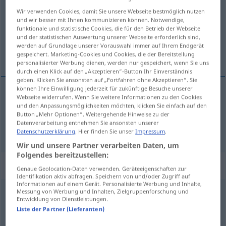
Wir verwenden Cookies, damit Sie unsere Webseite bestmöglich nutzen
Übersicht aller Übersetzungen
und wir besser mit Ihnen kommunizieren können. Notwendige,
funktionale und statistische Cookies, die für den Betrieb der Webseite
(Für mehr Details die Übersetzung anklicken/antippen)
und der statistischen Auswertung unserer Webseite erforderlich sind,
werden auf Grundlage unserer Vorauswahl immer auf Ihrem Endgerät
Arbeit, Beruf
gespeichert. Marketing-Cookies und Cookies, die der Bereitstellung
personalisierter Werbung dienen, werden nur gespeichert, wenn Sie uns
durch einen Klick auf den „Akzeptieren“-Button Ihr Einverständnis
geben. Klicken Sie ansonsten auf „Fortfahren ohne Akzeptieren“. Sie
können Ihre Einwilligung jederzeit für zukünftige Besuche unserer
Webseite widerrufen. Wenn Sie weitere Informationen zu den Cookies
Arbeit
f
vinna
und den Anpassungsmöglichkeiten möchten, klicken Sie einfach auf den
Button „Mehr Optionen“. Weitergehende Hinweise zu der
Datenverarbeitung entnehmen Sie ansonsten unserer
Beruf
m
vinna
Datenschutzerklärung
. Hier finden Sie unser
Impressum
.
Wir und unsere Partner verarbeiten Daten, um
Folgendes bereitzustellen:
„vinna“
: Verb
Genaue Geolocation-Daten verwenden. Geräteeigenschaften zur
Identifikation aktiv abfragen. Speichern von und/oder Zugriff auf
Informationen auf einem Gerät. Personalisierte Werbung und Inhalte,
vinna
Messung von Werbung und Inhalten, Zielgruppenforschung und
v
Entwicklung von Dienstleistungen.
Liste der Partner (Lieferanten)
Übersicht aller Übersetzungen
(Für mehr Details die Übersetzung anklicken/antippen)