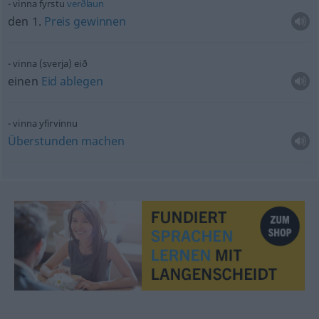
vinna fyrstu
verðlaun
den 1.
Preis
gewinnen
vinna (sverja) eið
einen
Eid
ablegen
vinna yfirvinnu
Überstunden
machen