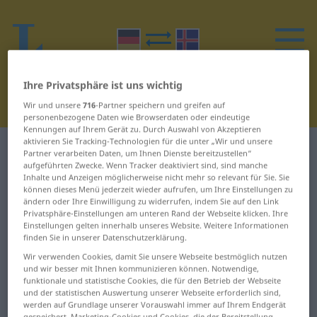
Ihre Privatsphäre ist uns wichtig
Wir und unsere
716
-Partner speichern und greifen auf
personenbezogene Daten wie Browserdaten oder eindeutige
Kennungen auf Ihrem Gerät zu. Durch Auswahl von Akzeptieren
aktivieren Sie Tracking-Technologien für die unter „Wir und unsere
Deutsch-Isländisch Wörterbuch
Z
20
Partner verarbeiten Daten, um Ihnen Dienste bereitzustellen“
aufgeführten Zwecke. Wenn Tracker deaktiviert sind, sind manche
Inhalte und Anzeigen möglicherweise nicht mehr so relevant für Sie. Sie
Wörter auf Deutsch, die mit Z
können dieses Menü jederzeit wieder aufrufen, um Ihre Einstellungen zu
ändern oder Ihre Einwilligung zu widerrufen, indem Sie auf den Link
beginnen – zwanglos ...
Privatsphäre-Einstellungen am unteren Rand der Webseite klicken. Ihre
Einstellungen gelten innerhalb unseres Website. Weitere Informationen
Zweiglinie
finden Sie in unserer Datenschutzerklärung.
Wir verwenden Cookies, damit Sie unsere Webseite bestmöglich nutzen
zwanglos
zwei
und wir besser mit Ihnen kommunizieren können. Notwendige,
funktionale und statistische Cookies, die für den Betrieb der Webseite
und der statistischen Auswertung unserer Webseite erforderlich sind,
Zwangsarbeit
zweibeinig
werden auf Grundlage unserer Vorauswahl immer auf Ihrem Endgerät
gespeichert. Marketing-Cookies und Cookies, die der Bereitstellung