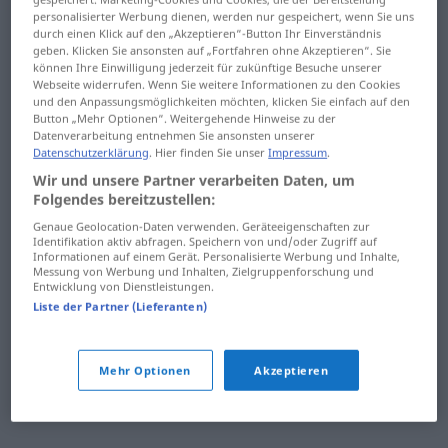
Zwangsjacke
Zweibettzimmer
personalisierter Werbung dienen, werden nur gespeichert, wenn Sie uns
durch einen Klick auf den „Akzeptieren“-Button Ihr Einverständnis
geben. Klicken Sie ansonsten auf „Fortfahren ohne Akzeptieren“. Sie
zwangsläufig
zweideutig
können Ihre Einwilligung jederzeit für zukünftige Besuche unserer
Webseite widerrufen. Wenn Sie weitere Informationen zu den Cookies
Zwangsversteigerung
Zweifel
und den Anpassungsmöglichkeiten möchten, klicken Sie einfach auf den
Button „Mehr Optionen“. Weitergehende Hinweise zu der
Zwangsvollstreckung
zweifelhaft
Datenverarbeitung entnehmen Sie ansonsten unserer
Datenschutzerklärung
. Hier finden Sie unser
Impressum
.
zwar
zweifellos
Wir und unsere Partner verarbeiten Daten, um
Folgendes bereitzustellen:
Zweck
zweifeln
Genaue Geolocation-Daten verwenden. Geräteeigenschaften zur
Identifikation aktiv abfragen. Speichern von und/oder Zugriff auf
zwecklos
Zweig
Informationen auf einem Gerät. Personalisierte Werbung und Inhalte,
Messung von Werbung und Inhalten, Zielgruppenforschung und
Entwicklung von Dienstleistungen.
zweckmäßig
zweigleisig
Liste der Partner (Lieferanten)
zwecks
Zweiglinie
Mehr Optionen
Akzeptieren