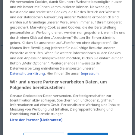
Wir verwenden Cookies, damit Sie unsere Webseite bestmöglich nutzen
und wir besser mit Ihnen kommunizieren können. Notwendige,
Übersicht aller Übersetzungen
funktionale und statistische Cookies, die für den Betrieb der Webseite
und der statistischen Auswertung unserer Webseite erforderlich sind,
(Für mehr Details die Übersetzung anklicken/antippen)
werden auf Grundlage unserer Vorauswahl immer auf Ihrem Endgerät
gespeichert. Marketing-Cookies und Cookies, die der Bereitstellung
tilgangur, markmið
personalisierter Werbung dienen, werden nur gespeichert, wenn Sie uns
durch einen Klick auf den „Akzeptieren“-Button Ihr Einverständnis
geben. Klicken Sie ansonsten auf „Fortfahren ohne Akzeptieren“. Sie
können Ihre Einwilligung jederzeit für zukünftige Besuche unserer
Webseite widerrufen. Wenn Sie weitere Informationen zu den Cookies
und den Anpassungsmöglichkeiten möchten, klicken Sie einfach auf den
tilgangur
m
Zweck
Button „Mehr Optionen“. Weitergehende Hinweise zu der
Datenverarbeitung entnehmen Sie ansonsten unserer
Datenschutzerklärung
. Hier finden Sie unser
Impressum
.
markmið
n
Zweck
Wir und unsere Partner verarbeiten Daten, um
Folgendes bereitzustellen:
Genaue Geolocation-Daten verwenden. Geräteeigenschaften zur
Synonyme für "Zweck"
Identifikation aktiv abfragen. Speichern von und/oder Zugriff auf
Informationen auf einem Gerät. Personalisierte Werbung und Inhalte,
Messung von Werbung und Inhalten, Zielgruppenforschung und
Entwicklung von Dienstleistungen.
Sendung
,
Berufung
,
Bestimmung
,
Sinn
Liste der Partner (Lieferanten)