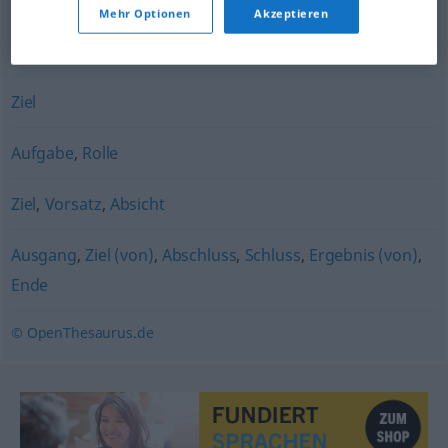
Ziel
,
Nutzen
,
Sinn
Mehr Optionen
Akzeptieren
Plan
,
Vorhaben
,
Absicht
,
Ansinnen
Ziel
Aufgabe
,
Rolle
Ziel
,
Vorsatz
,
Absicht
Ausgang
,
Ziel (von)
,
Abschluss
,
Schluss
,
Ergebnis (von)
,
Ende
© OpenThesaurus.de