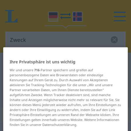
Ihre Privatsphäre ist uns wichtig
Deutsch-Isländisch Wörterbuch
Zweck
Deutsch-Isländisch Übersetzung
Wir und unsere
716
-Partner speichern und greifen auf
personenbezogene Daten wie Browserdaten oder eindeutige
für "Zweck"
Kennungen auf Ihrem Gerät zu. Durch Auswahl von Akzeptieren
aktivieren Sie Tracking-Technologien für die unter „Wir und unsere
Partner verarbeiten Daten, um Ihnen Dienste bereitzustellen“
aufgeführten Zwecke. Wenn Tracker deaktiviert sind, sind manche
"Zweck" Isländisch Übersetzung
Inhalte und Anzeigen möglicherweise nicht mehr so relevant für Sie. Sie
können dieses Menü jederzeit wieder aufrufen, um Ihre Einstellungen zu
ändern oder Ihre Einwilligung zu widerrufen, indem Sie auf den Link
„Zweck“
: Maskulinum
Privatsphäre-Einstellungen am unteren Rand der Webseite klicken. Ihre
Einstellungen gelten innerhalb unseres Website. Weitere Informationen
finden Sie in unserer Datenschutzerklärung.
Zweck
m