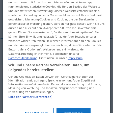
und wir besser mit Ihnen kommunizieren können. Notwendige,
funktionale und statistische Cookies, die für den Betrieb der Webseite
Übersicht aller Übersetzungen
und der statistischen Auswertung unserer Webseite erforderlich sind,
werden auf Grundlage unserer Vorauswahl immer auf Ihrem Endgerät
(Für mehr Details die Übersetzung anklicken/antippen)
gespeichert. Marketing-Cookies und Cookies, die der Bereitstellung
personalisierter Werbung dienen, werden nur gespeichert, wenn Sie uns
en grand nombre
durch einen Klick auf den „Akzeptieren“-Button Ihr Einverständnis
geben. Klicken Sie ansonsten auf „Fortfahren ohne Akzeptieren“. Sie
können Ihre Einwilligung jederzeit für zukünftige Besuche unserer
Webseite widerrufen. Wenn Sie weitere Informationen zu den Cookies
und den Anpassungsmöglichkeiten möchten, klicken Sie einfach auf den
Button „Mehr Optionen“. Weitergehende Hinweise zu der
en
grand
nombre
zuhauf
Datenverarbeitung entnehmen Sie ansonsten unserer
Datenschutzerklärung
. Hier finden Sie unser
Impressum
.
Wir und unsere Partner verarbeiten Daten, um
Folgendes bereitzustellen:
Synonyme für "zuhauf"
Genaue Geolocation-Daten verwenden. Geräteeigenschaften zur
Identifikation aktiv abfragen. Speichern von und/oder Zugriff auf
Informationen auf einem Gerät. Personalisierte Werbung und Inhalte,
zahlreich
,
massenhaft
,
scharenweise
,
waggonweise
Messung von Werbung und Inhalten, Zielgruppenforschung und
Entwicklung von Dienstleistungen.
Liste der Partner (Lieferanten)
massenweise
,
massig (ugs.)
,
reihenweise
,
reichhaltig
,
haufenweise
,
unbegrenzt
,
reich
,
zahlreich
,
massenhaft
,
Mehr Optionen
Akzeptieren