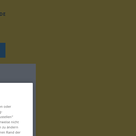
DE
en oder
g-
ustellen“
rweise nicht
en zu ändern
eren Rand der