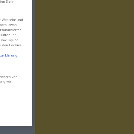
den Sie in
er Webseite und
 Vorauswahl
sonalisierter
Button Ihr
Einwilligung
zu den Cookies
.
zerklärung
.
eichern von
sung von