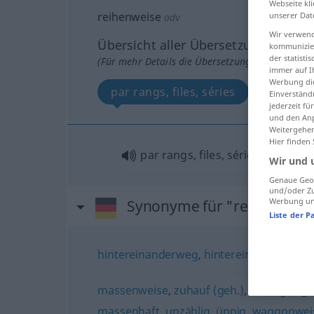
Webseite kli
reihenweise
unserer Dat
adv
Wir verwend
Übersicht aller Übersetzungen
kommunizier
der statist
(Für mehr Details die Übersetzung anklicken/an
immer auf I
Werbung die
par rangs, files, séries
Einverständ
jederzeit f
und den Anp
Weitergehen
Hier finden
par rangs, files, séries
Wir und 
Genaue Geol
und/oder Zu
Werbung und
Synonyme für "reihenweis
Liste der P
hintereinanderweg
,
hintereinander
,
nach
massenweise
,
zuhauf (geh.)
,
massig (ugs
massenhaft
,
unzählig
,
üppig
,
waggonwei