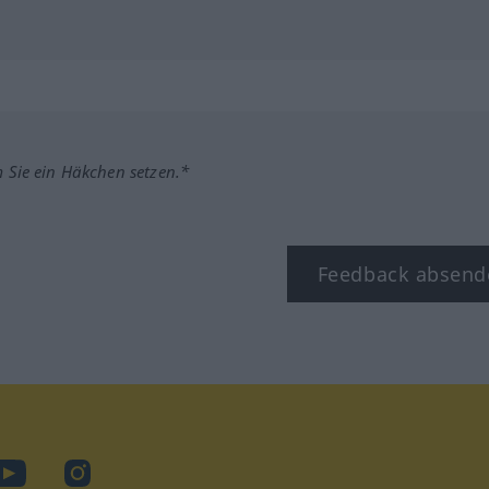
m Sie ein Häkchen setzen.*
Feedback absend
ook
YouTube
Instagram