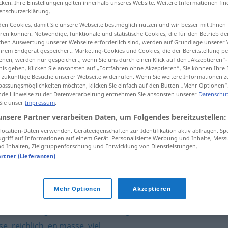
cken. Ihre Einstellungen gelten innerhalb unseres Website. Weitere Informationen fin
enschutzerklärung.
en Cookies, damit Sie unsere Webseite bestmöglich nutzen und wir besser mit Ihnen
en können. Notwendige, funktionale und statistische Cookies, die für den Betrieb d
ischen Auswertung unserer Webseite erforderlich sind, werden auf Grundlage unserer
tippen)
hrem Endgerät gespeichert. Marketing-Cookies und Cookies, die der Bereitstellung per
nen, werden nur gespeichert, wenn Sie uns durch einen Klick auf den „Akzeptieren“-
nis geben. Klicken Sie ansonsten auf „Fortfahren ohne Akzeptieren“. Sie können Ihre 
ür zukünftige Besuche unserer Webseite widerrufen. Wenn Sie weitere Informationen 
assungsmöglichkeiten möchten, klicken Sie einfach auf den Button „Mehr Optionen“
de Hinweise zu der Datenverarbeitung entnehmen Sie ansonsten unserer
Datenschut
 Sie unser
Impressum
.
reihenweise
unsere Partner verarbeiten Daten, um Folgendes bereitzustellen:
ocation-Daten verwenden. Geräteeigenschaften zur Identifikation aktiv abfragen. Sp
griff auf Informationen auf einem Gerät. Personalisierte Werbung und Inhalte, Mes
 Inhalten, Zielgruppenforschung und Entwicklung von Dienstleistungen.
e"
artner (Lieferanten)
einander
Mehr Optionen
Akzeptieren
.)
,
reichhaltig
,
haufenweise
,
unbegrenzt
,
reich
,
zahlreich
,
se
,
reichlich
,
en masse
,
viel