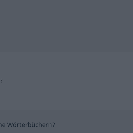
h?
ine Wörterbüchern?