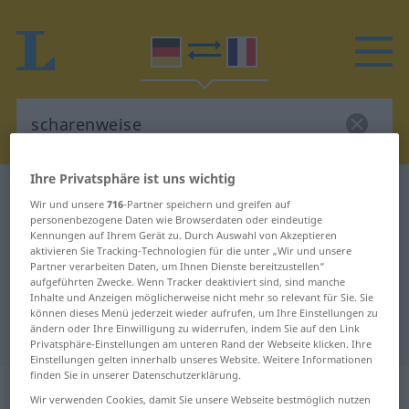
Ihre Privatsphäre ist uns wichtig
Deutsch-Französisch Wörterbuch
scharenweise
Wir und unsere
716
-Partner speichern und greifen auf
Deutsch-Französisch Übersetzung
personenbezogene Daten wie Browserdaten oder eindeutige
Kennungen auf Ihrem Gerät zu. Durch Auswahl von Akzeptieren
für "scharenweise"
aktivieren Sie Tracking-Technologien für die unter „Wir und unsere
Partner verarbeiten Daten, um Ihnen Dienste bereitzustellen“
aufgeführten Zwecke. Wenn Tracker deaktiviert sind, sind manche
Inhalte und Anzeigen möglicherweise nicht mehr so relevant für Sie. Sie
"scharenweise" Französisch
können dieses Menü jederzeit wieder aufrufen, um Ihre Einstellungen zu
ändern oder Ihre Einwilligung zu widerrufen, indem Sie auf den Link
Übersetzung
Privatsphäre-Einstellungen am unteren Rand der Webseite klicken. Ihre
Einstellungen gelten innerhalb unseres Website. Weitere Informationen
finden Sie in unserer Datenschutzerklärung.
„scharenweise“
: Adverb
Wir verwenden Cookies, damit Sie unsere Webseite bestmöglich nutzen