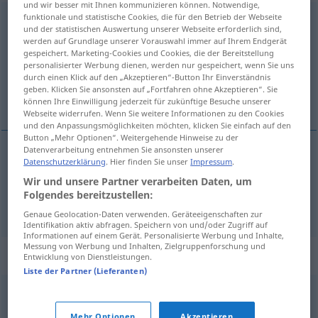
und wir besser mit Ihnen kommunizieren können. Notwendige,
funktionale und statistische Cookies, die für den Betrieb der Webseite
scharenweise
adv
und der statistischen Auswertung unserer Webseite erforderlich sind,
werden auf Grundlage unserer Vorauswahl immer auf Ihrem Endgerät
Übersicht aller Übersetzungen
gespeichert. Marketing-Cookies und Cookies, die der Bereitstellung
personalisierter Werbung dienen, werden nur gespeichert, wenn Sie uns
(Für mehr Details die Übersetzung anklicken/antippen)
durch einen Klick auf den „Akzeptieren“-Button Ihr Einverständnis
geben. Klicken Sie ansonsten auf „Fortfahren ohne Akzeptieren“. Sie
en foule, en masse
können Ihre Einwilligung jederzeit für zukünftige Besuche unserer
Webseite widerrufen. Wenn Sie weitere Informationen zu den Cookies
und den Anpassungsmöglichkeiten möchten, klicken Sie einfach auf den
Button „Mehr Optionen“. Weitergehende Hinweise zu der
Datenverarbeitung entnehmen Sie ansonsten unserer
Datenschutzerklärung
. Hier finden Sie unser
Impressum
.
en
foule
scharenweise
Wir und unsere Partner verarbeiten Daten, um
Folgendes bereitzustellen:
en
masse
scharenweise
Genaue Geolocation-Daten verwenden. Geräteeigenschaften zur
Identifikation aktiv abfragen. Speichern von und/oder Zugriff auf
Informationen auf einem Gerät. Personalisierte Werbung und Inhalte,
Messung von Werbung und Inhalten, Zielgruppenforschung und
Synonyme für "scharenweise"
Entwicklung von Dienstleistungen.
Liste der Partner (Lieferanten)
zahlreich
,
massenhaft
,
zuhauf
,
waggonweise
Mehr Optionen
Akzeptieren