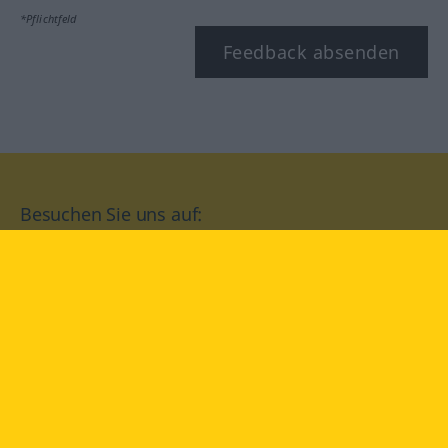
*Pflichtfeld
Feedback absenden
Besuchen Sie uns auf:
facebook
YouTube
Instagram
Langenscheidt
NUTZUNGSBEDINGUNGEN