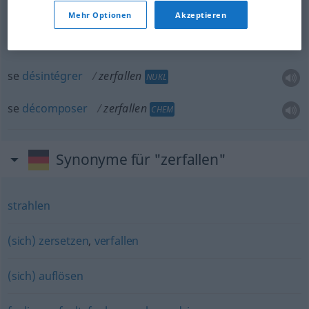
tomber
en
décadence
zerfallen
FIG
PEJ
Mehr Optionen
Akzeptieren
se
désintégrer
zerfallen
NUKL
se
décomposer
zerfallen
CHEM
Synonyme für "zerfallen"
strahlen
(sich) zersetzen
,
verfallen
(sich) auflösen