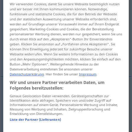
Wir verwenden Cookies, damit Sie unsere Webseite bestmöglich nutzen
und wir besser mit Ihnen kommunizieren können. Notwendige,
Übersicht aller Übersetzungen
funktionale und statistische Cookies, die für den Betrieb der Webseite
(Für mehr Details die Übersetzung anklicken/antippen)
und der statistischen Auswertung unserer Webseite erforderlich sind,
werden auf Grundlage unserer Vorauswahl immer auf Ihrem Endgerät
gespeichert. Marketing-Cookies und Cookies, die der Bereitstellung
tomber en ruine, se délabrer, se désintégrer
personalisierter Werbung dienen, werden nur gespeichert, wenn Sie uns
durch einen Klick auf den „Akzeptieren“-Button Ihr Einverständnis
geben. Klicken Sie ansonsten auf „Fortfahren ohne Akzeptieren“. Sie
se désintégrer, se décomposer
können Ihre Einwilligung jederzeit für zukünftige Besuche unserer
Webseite widerrufen. Wenn Sie weitere Informationen zu den Cookies
und den Anpassungsmöglichkeiten möchten, klicken Sie einfach auf den
tomber en décadence
Button „Mehr Optionen“. Weitergehende Hinweise zu der
Datenverarbeitung entnehmen Sie ansonsten unserer
Datenschutzerklärung
. Hier finden Sie unser
Impressum
.
Wir und unsere Partner verarbeiten Daten, um
Folgendes bereitzustellen:
tomber
en
ruine
zerfallen
Gebäude, Reich
Genaue Geolocation-Daten verwenden. Geräteeigenschaften zur
Identifikation aktiv abfragen. Speichern von und/oder Zugriff auf
Informationen auf einem Gerät. Personalisierte Werbung und Inhalte,
se
délabrer
zerfallen
Messung von Werbung und Inhalten, Zielgruppenforschung und
Entwicklung von Dienstleistungen.
Liste der Partner (Lieferanten)
se
désintégrer
zerfallen
System etc
FIG