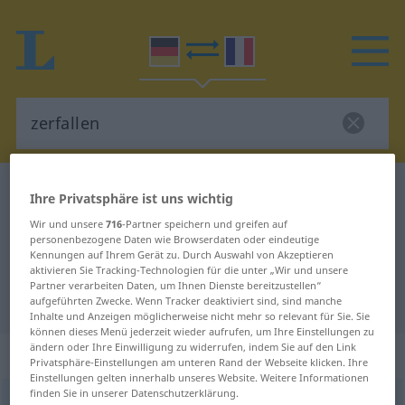
Deutsch-Französisch Wörterbuch
zerfallen
Ihre Privatsphäre ist uns wichtig
Deutsch-Französisch Übersetzung
Wir und unsere
716
-Partner speichern und greifen auf
personenbezogene Daten wie Browserdaten oder eindeutige
für "zerfallen"
Kennungen auf Ihrem Gerät zu. Durch Auswahl von Akzeptieren
aktivieren Sie Tracking-Technologien für die unter „Wir und unsere
Partner verarbeiten Daten, um Ihnen Dienste bereitzustellen“
"zerfallen" Französisch Übersetzung
aufgeführten Zwecke. Wenn Tracker deaktiviert sind, sind manche
Inhalte und Anzeigen möglicherweise nicht mehr so relevant für Sie. Sie
können dieses Menü jederzeit wieder aufrufen, um Ihre Einstellungen zu
ändern oder Ihre Einwilligung zu widerrufen, indem Sie auf den Link
„zerfallen“
: intransitives Verb
Privatsphäre-Einstellungen am unteren Rand der Webseite klicken. Ihre
Einstellungen gelten innerhalb unseres Website. Weitere Informationen
finden Sie in unserer Datenschutzerklärung.
zerfallen
v/i
<
irr
, sans ge
;
s.
>