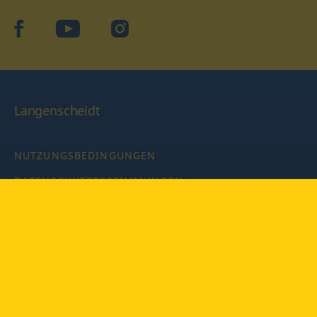
facebook
YouTube
Instagram
Langenscheidt
NUTZUNGSBEDINGUNGEN
DATENSCHUTZBESTIMMUNGEN
IMPRESSUM
PRIVATSPHÄRE-EINSTELLUNGEN
LATEINWÖRTERBUCH MIT CODE
Copyright © 2026 PONS Langenscheidt GmbH, Alle Rechte
vorbehalten.