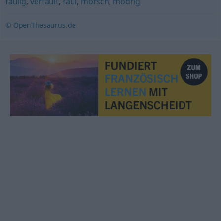
faulig
,
verfault
,
faul
,
morsch
,
modrig
© OpenThesaurus.de