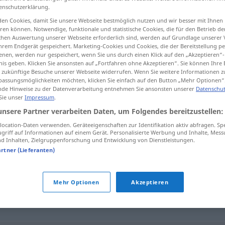
enschutzerklärung.
en Cookies, damit Sie unsere Webseite bestmöglich nutzen und wir besser mit Ihnen
en können. Notwendige, funktionale und statistische Cookies, die für den Betrieb d
ischen Auswertung unserer Webseite erforderlich sind, werden auf Grundlage unserer
tippen)
hrem Endgerät gespeichert. Marketing-Cookies und Cookies, die der Bereitstellung per
nen, werden nur gespeichert, wenn Sie uns durch einen Klick auf den „Akzeptieren“-
nis geben. Klicken Sie ansonsten auf „Fortfahren ohne Akzeptieren“. Sie können Ihre 
ür zukünftige Besuche unserer Webseite widerrufen. Wenn Sie weitere Informationen 
assungsmöglichkeiten möchten, klicken Sie einfach auf den Button „Mehr Optionen“
de Hinweise zu der Datenverarbeitung entnehmen Sie ansonsten unserer
Datenschut
 Sie unser
Impressum
.
verfault
unsere Partner verarbeiten Daten, um Folgendes bereitzustellen:
ocation-Daten verwenden. Geräteeigenschaften zur Identifikation aktiv abfragen. Sp
griff auf Informationen auf einem Gerät. Personalisierte Werbung und Inhalte, Mes
 Inhalten, Zielgruppenforschung und Entwicklung von Dienstleistungen.
artner (Lieferanten)
Mehr Optionen
Akzeptieren