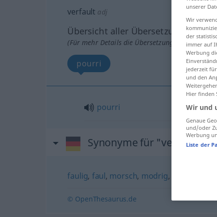
unserer Dat
verfault
adj
Wir verwend
kommunizier
Übersicht aller Übersetzungen
der statist
(Für mehr Details die Übersetzung anklicken/an
immer auf I
Werbung die
Einverständ
pourri
jederzeit f
und den Anp
Weitergehen
Hier finden
pourri
Wir und 
Genaue Geol
und/oder Zu
Werbung und
Synonyme für "verfault"
Liste der P
faulig
,
faul
,
morsch
,
modrig
,
zerfallen
© OpenThesaurus.de