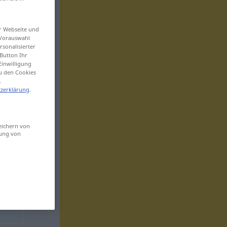
er Webseite und
 Vorauswahl
sonalisierter
Button Ihr
Einwilligung
zu den Cookies
.
zerklärung
.
eichern von
sung von