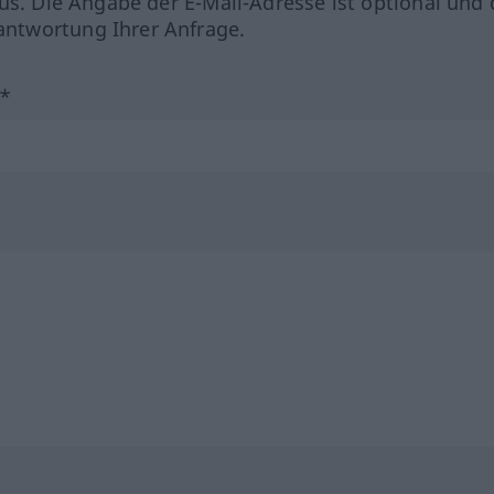
us. Die Angabe der E-Mail-Adresse ist optional und 
ntwortung Ihrer Anfrage.
?*