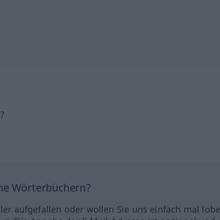
h?
ine Wörterbüchern?
hler aufgefallen oder wollen Sie uns einfach mal lob