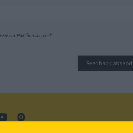
m Sie ein Häkchen setzen.*
Feedback absend
ook
YouTube
Instagram