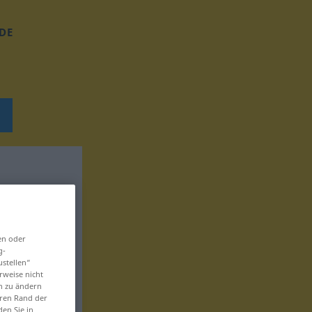
DE
en oder
g-
ustellen“
rweise nicht
en zu ändern
eren Rand der
den Sie in