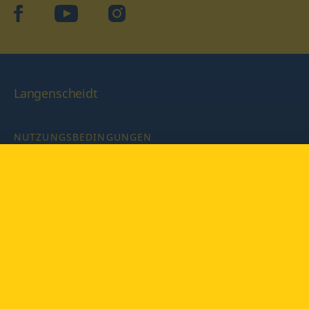
facebook
YouTube
Instagram
Langenscheidt
NUTZUNGSBEDINGUNGEN
DATENSCHUTZBESTIMMUNGEN
IMPRESSUM
PRIVATSPHÄRE-EINSTELLUNGEN
LATEINWÖRTERBUCH MIT CODE
Copyright © 2026 PONS Langenscheidt GmbH, Alle Rechte
vorbehalten.