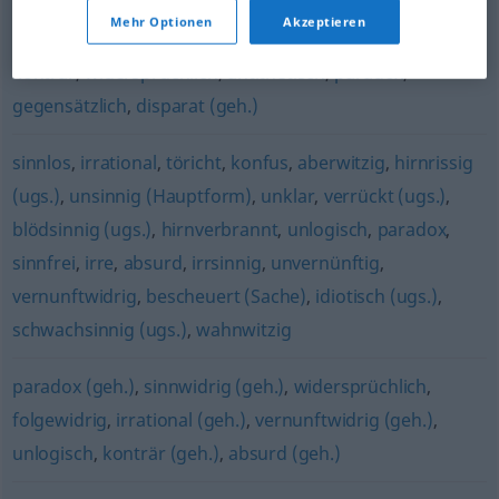
hinderlich
,
störend
Mehr Optionen
Akzeptieren
konträr
,
widersprüchlich
,
antithetisch
,
paradox
,
gegensätzlich
,
disparat (geh.)
sinnlos
,
irrational
,
töricht
,
konfus
,
aberwitzig
,
hirnrissig
(ugs.)
,
unsinnig (Hauptform)
,
unklar
,
verrückt (ugs.)
,
blödsinnig (ugs.)
,
hirnverbrannt
,
unlogisch
,
paradox
,
sinnfrei
,
irre
,
absurd
,
irrsinnig
,
unvernünftig
,
vernunftwidrig
,
bescheuert (Sache)
,
idiotisch (ugs.)
,
schwachsinnig (ugs.)
,
wahnwitzig
paradox (geh.)
,
sinnwidrig (geh.)
,
widersprüchlich
,
folgewidrig
,
irrational (geh.)
,
vernunftwidrig (geh.)
,
unlogisch
,
konträr (geh.)
,
absurd (geh.)