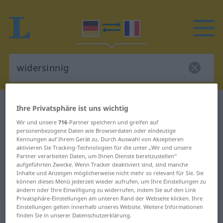
Deutsch-Französisch Wörterbuch
widersinnig
Ihre Privatsphäre ist uns wichtig
Deutsch-Französisch Übersetzung
Wir und unsere
716
-Partner speichern und greifen auf
personenbezogene Daten wie Browserdaten oder eindeutige
für "widersinnig"
Kennungen auf Ihrem Gerät zu. Durch Auswahl von Akzeptieren
aktivieren Sie Tracking-Technologien für die unter „Wir und unsere
Partner verarbeiten Daten, um Ihnen Dienste bereitzustellen“
"widersinnig" Französisch
aufgeführten Zwecke. Wenn Tracker deaktiviert sind, sind manche
Inhalte und Anzeigen möglicherweise nicht mehr so relevant für Sie. Sie
Übersetzung
können dieses Menü jederzeit wieder aufrufen, um Ihre Einstellungen zu
ändern oder Ihre Einwilligung zu widerrufen, indem Sie auf den Link
Privatsphäre-Einstellungen am unteren Rand der Webseite klicken. Ihre
Einstellungen gelten innerhalb unseres Website. Weitere Informationen
„widersinnig“
: Adjektiv
finden Sie in unserer Datenschutzerklärung.