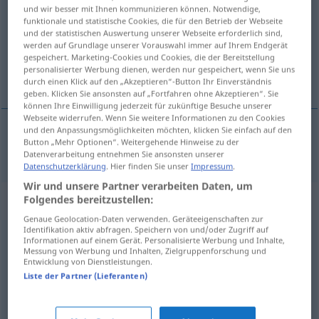
und wir besser mit Ihnen kommunizieren können. Notwendige,
funktionale und statistische Cookies, die für den Betrieb der Webseite
Übersicht aller Übersetzungen
und der statistischen Auswertung unserer Webseite erforderlich sind,
(Für mehr Details die Übersetzung anklicken/antippen)
werden auf Grundlage unserer Vorauswahl immer auf Ihrem Endgerät
gespeichert. Marketing-Cookies und Cookies, die der Bereitstellung
personalisierter Werbung dienen, werden nur gespeichert, wenn Sie uns
disparate
durch einen Klick auf den „Akzeptieren“-Button Ihr Einverständnis
geben. Klicken Sie ansonsten auf „Fortfahren ohne Akzeptieren“. Sie
können Ihre Einwilligung jederzeit für zukünftige Besuche unserer
Webseite widerrufen. Wenn Sie weitere Informationen zu den Cookies
und den Anpassungsmöglichkeiten möchten, klicken Sie einfach auf den
Button „Mehr Optionen“. Weitergehende Hinweise zu der
disparate
disparat
Datenverarbeitung entnehmen Sie ansonsten unserer
Datenschutzerklärung
. Hier finden Sie unser
Impressum
.
Wir und unsere Partner verarbeiten Daten, um
Synonyme für "disparat"
Folgendes bereitzustellen:
Genaue Geolocation-Daten verwenden. Geräteeigenschaften zur
Identifikation aktiv abfragen. Speichern von und/oder Zugriff auf
Informationen auf einem Gerät. Personalisierte Werbung und Inhalte,
konträr
,
widersprüchlich
,
antithetisch
,
widersinnig
,
Messung von Werbung und Inhalten, Zielgruppenforschung und
Entwicklung von Dienstleistungen.
paradox
,
gegensätzlich
Liste der Partner (Lieferanten)
kunterbunt (ugs.)
,
verschiedenartig
,
inkongruent
,