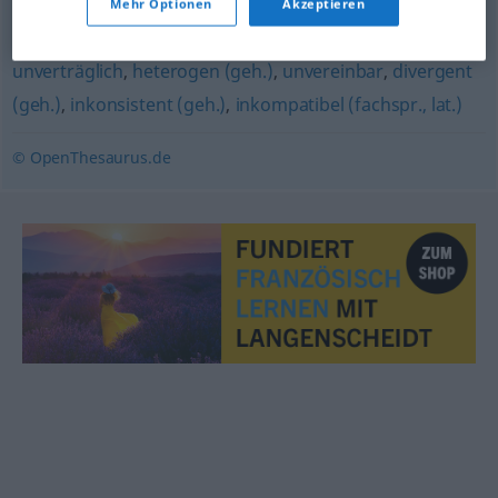
Mehr Optionen
Akzeptieren
vielseitig
,
gemischt
unverträglich
,
heterogen (geh.)
,
unvereinbar
,
divergent
(geh.)
,
inkonsistent (geh.)
,
inkompatibel (fachspr., lat.)
© OpenThesaurus.de