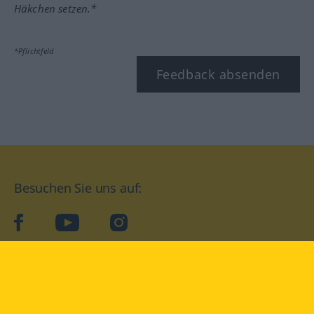
Häkchen setzen.*
*Pflichtfeld
Feedback absenden
Besuchen Sie uns auf:
facebook
YouTube
Instagram
Langenscheidt