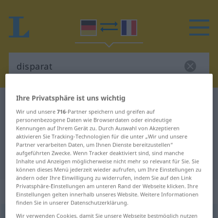
Ihre Privatsphäre ist uns wichtig
Deutsch-Französisch Wörterbuch
disparat
Wir und unsere
716
-Partner speichern und greifen auf
Deutsch-Französisch Übersetzung
personenbezogene Daten wie Browserdaten oder eindeutige
Kennungen auf Ihrem Gerät zu. Durch Auswahl von Akzeptieren
für "disparat"
aktivieren Sie Tracking-Technologien für die unter „Wir und unsere
Partner verarbeiten Daten, um Ihnen Dienste bereitzustellen“
aufgeführten Zwecke. Wenn Tracker deaktiviert sind, sind manche
"disparat" Französisch Übersetzung
Inhalte und Anzeigen möglicherweise nicht mehr so relevant für Sie. Sie
können dieses Menü jederzeit wieder aufrufen, um Ihre Einstellungen zu
ändern oder Ihre Einwilligung zu widerrufen, indem Sie auf den Link
Privatsphäre-Einstellungen am unteren Rand der Webseite klicken. Ihre
„disparat“
: Adjektiv
Einstellungen gelten innerhalb unseres Website. Weitere Informationen
finden Sie in unserer Datenschutzerklärung.
disparat
Wir verwenden Cookies, damit Sie unsere Webseite bestmöglich nutzen
[dɪspaˈraːt]
adj
GEH