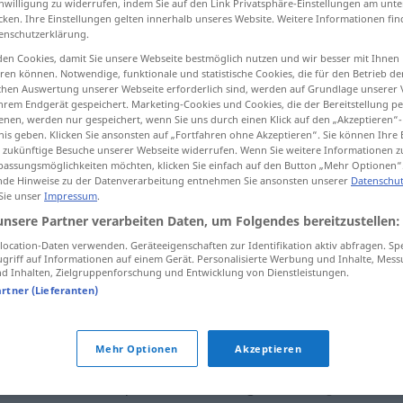
inwilligung zu widerrufen, indem Sie auf den Link Privatsphäre-Einstellungen am unt
cken. Ihre Einstellungen gelten innerhalb unseres Website. Weitere Informationen fin
enschutzerklärung.
en Cookies, damit Sie unsere Webseite bestmöglich nutzen und wir besser mit Ihnen
en können. Notwendige, funktionale und statistische Cookies, die für den Betrieb d
tippen)
ischen Auswertung unserer Webseite erforderlich sind, werden auf Grundlage unserer
hrem Endgerät gespeichert. Marketing-Cookies und Cookies, die der Bereitstellung per
dilapidation
nen, werden nur gespeichert, wenn Sie uns durch einen Klick auf den „Akzeptieren“-
nis geben. Klicken Sie ansonsten auf „Fortfahren ohne Akzeptieren“. Sie können Ihre 
ür zukünftige Besuche unserer Webseite widerrufen. Wenn Sie weitere Informationen 
assungsmöglichkeiten möchten, klicken Sie einfach auf den Button „Mehr Optionen“
de Hinweise zu der Datenverarbeitung entnehmen Sie ansonsten unserer
Datenschut
Verschleuderung
Verkauf unter
 Sie unser
Impressum
.
unsere Partner verarbeiten Daten, um Folgendes bereitzustellen:
Wert
ocation-Daten verwenden. Geräteeigenschaften zur Identifikation aktiv abfragen. Sp
griff auf Informationen auf einem Gerät. Personalisierte Werbung und Inhalte, Mes
 Inhalten, Zielgruppenforschung und Entwicklung von Dienstleistungen.
Verschleuderung
artner (Lieferanten)
Verschleuderung
Mehr Optionen
Akzeptieren
Verschleuderung
des Vermögens