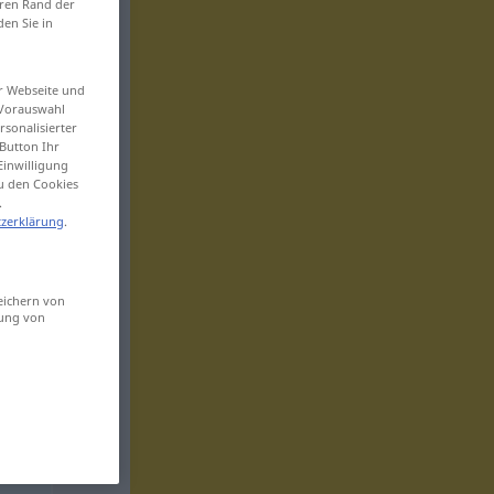
eren Rand der
den Sie in
er Webseite und
 Vorauswahl
sonalisierter
Button Ihr
Einwilligung
zu den Cookies
.
zerklärung
.
eichern von
sung von