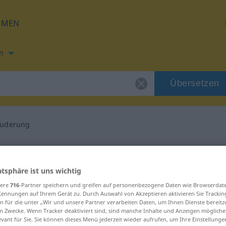
HMEN
h
Übersetzen
euderung
ung für "Verschleuderung"
atsphäre ist uns wichtig
h Übersetzung
sere
716
-Partner speichern und greifen auf personenbezogene Daten wie Browserdat
Kennungen auf Ihrem Gerät zu. Durch Auswahl von Akzeptieren aktivieren Sie Trackin
n für die unter „Wir und unsere Partner verarbeiten Daten, um Ihnen Dienste bereitz
inum
n Zwecke. Wenn Tracker deaktiviert sind, sind manche Inhalte und Anzeigen mögliche
evant für Sie. Sie können dieses Menü jederzeit wieder aufrufen, um Ihre Einstellung