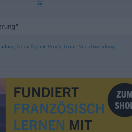
PEJ
erung"
eudung
,
Unmäßigkeit
,
Prunk
,
Luxus
,
Verschwendung