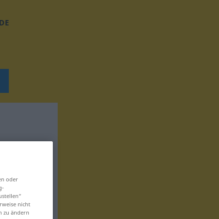
DE
en oder
g-
ustellen“
rweise nicht
en zu ändern