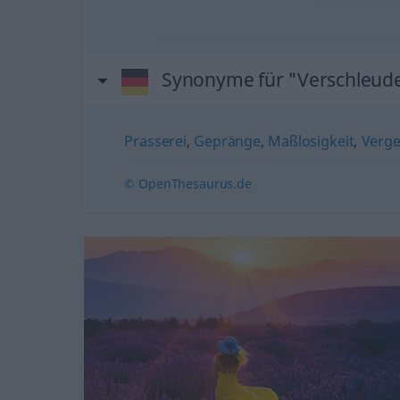
Synonyme für "Verschleud
Prasserei
,
Gepränge
,
Maßlosigkeit
,
Verg
© OpenThesaurus.de